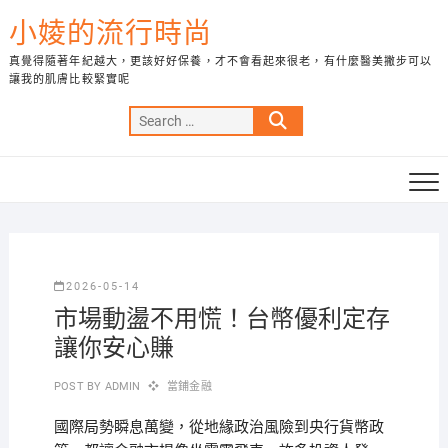
Skip
小婈的流行時尚
to
content
真覺得隨著年紀越大，更該好好保養，才不會看起來很老，有什麼醫美撇步可以
讓我的肌膚比較緊實呢
Search
…
2026-05-14
市場動盪不用慌！台幣優利定存
讓你安心賺
POST BY
ADMIN
當鋪金融
國際局勢瞬息萬變，從地緣政治風險到央行貨幣政