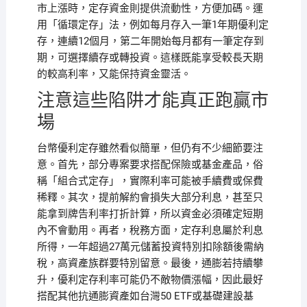
市上漲時，定存資金則提供流動性，方便加碼。運
用「循環定存」法，例如每月存入一筆1年期優利定
存，連續12個月，第二年開始每月都有一筆定存到
期，可選擇續存或轉投資。這樣既能享受較長天期
的較高利率，又能保持資金靈活。
注意這些陷阱才能真正跑贏市
場
台幣優利定存雖然看似簡單，但仍有不少細節要注
意。首先，部分專案要求搭配保險或基金產品，俗
稱「組合式定存」，實際利率可能被手續費或保費
稀釋。其次，提前解約會損失大部分利息，甚至只
能拿到牌告利率打折計算，所以資金必須確定短期
內不會動用。再者，稅務方面，定存利息屬於利息
所得，一年超過27萬元儲蓄投資特別扣除額後需納
稅，高資產族群要特別留意。最後，通膨若持續攀
升，優利定存利率可能仍不敵物價漲幅，因此最好
搭配其他抗通膨資產如台灣50 ETF或基礎建設基