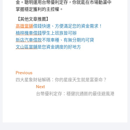
金。聰明運用台幣優利定存，你就能在市場動盪中
掌握穩定獲利的主控權。
【其他文章推薦】
高雄當舖
借錢快速、方便滿足您的資金需求！
楠梓機車借錢
學生上班族皆可辦
新店汽車借款
不限車種、有無分期均可貸
文山區當舖
是您資金調度的好地方
文
Previous
Previous
post:
四大星象財祕解碼：你的星座天生就是富豪命？
章
Next
Next
導
post:
台幣優利定存：穩健抗通膨的最佳避風港
覽