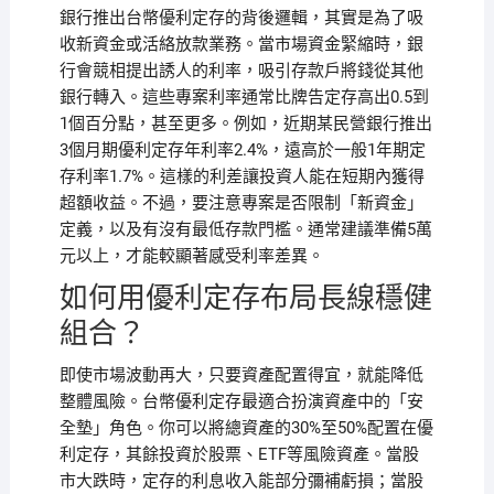
銀行推出台幣優利定存的背後邏輯，其實是為了吸
收新資金或活絡放款業務。當市場資金緊縮時，銀
行會競相提出誘人的利率，吸引存款戶將錢從其他
銀行轉入。這些專案利率通常比牌告定存高出0.5到
1個百分點，甚至更多。例如，近期某民營銀行推出
3個月期優利定存年利率2.4%，遠高於一般1年期定
存利率1.7%。這樣的利差讓投資人能在短期內獲得
超額收益。不過，要注意專案是否限制「新資金」
定義，以及有沒有最低存款門檻。通常建議準備5萬
元以上，才能較顯著感受利率差異。
如何用優利定存布局長線穩健
組合？
即使市場波動再大，只要資產配置得宜，就能降低
整體風險。台幣優利定存最適合扮演資產中的「安
全墊」角色。你可以將總資產的30%至50%配置在優
利定存，其餘投資於股票、ETF等風險資產。當股
市大跌時，定存的利息收入能部分彌補虧損；當股