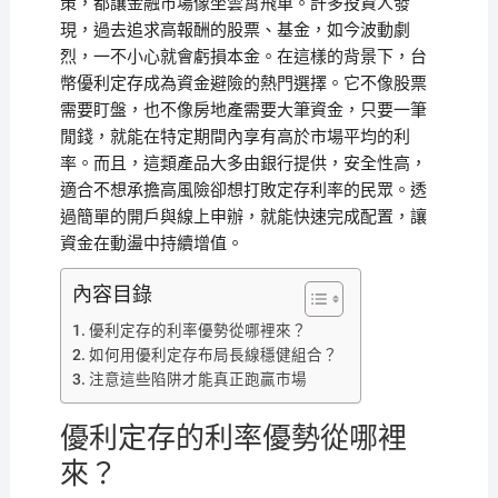
策，都讓金融市場像坐雲霄飛車。許多投資人發
現，過去追求高報酬的股票、基金，如今波動劇
烈，一不小心就會虧損本金。在這樣的背景下，台
幣優利定存成為資金避險的熱門選擇。它不像股票
需要盯盤，也不像房地產需要大筆資金，只要一筆
閒錢，就能在特定期間內享有高於市場平均的利
率。而且，這類產品大多由銀行提供，安全性高，
適合不想承擔高風險卻想打敗定存利率的民眾。透
過簡單的開戶與線上申辦，就能快速完成配置，讓
資金在動盪中持續增值。
內容目錄
優利定存的利率優勢從哪裡來？
如何用優利定存布局長線穩健組合？
注意這些陷阱才能真正跑贏市場
優利定存的利率優勢從哪裡
來？