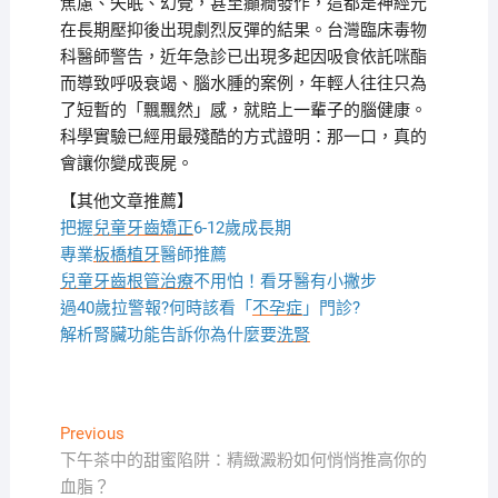
焦慮、失眠、幻覺，甚至癲癇發作，這都是神經元
在長期壓抑後出現劇烈反彈的結果。台灣臨床毒物
科醫師警告，近年急診已出現多起因吸食依託咪酯
而導致呼吸衰竭、腦水腫的案例，年輕人往往只為
了短暫的「飄飄然」感，就賠上一輩子的腦健康。
科學實驗已經用最殘酷的方式證明：那一口，真的
會讓你變成喪屍。
【其他文章推薦】
把握
兒童牙齒矯正
6-12歲成長期
專業
板橋植牙
醫師推薦
兒童牙齒根管治療
不用怕！看牙醫有小撇步
過40歲拉警報?何時該看「
不孕症
」門診?
解析腎臟功能告訴你為什麼要
洗腎
文
Previous
Previous
post:
下午茶中的甜蜜陷阱：精緻澱粉如何悄悄推高你的
章
血脂？