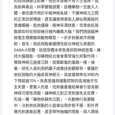
的短效靜脈注射藥，但近年卻被不肖人士濫用，成
為新興毒品。科學實驗證實，這種藥物一旦進入人
體，會迅速作用於中樞神經系統，干擾神經元之間
的正常訊號傳遞，甚至讓使用者陷入類似喪屍般的
意識模糊、肌肉僵硬、眼神呆滯狀態。究竟依託咪
酯是如何在短短幾分鐘內癱瘓大腦？我們透過腦神
經電生理實驗與動物模型，一步步拆解其作用機
制。首先，依託咪酯會選擇性結合神經元表面的
GABA-A受體，這個受體本來負責抑制神經放電，維
持大腦穩態，但藥物結合後會異常強化抑製作用，
導致神經元過度沉默，就像斷電的電路一樣。接
著，研究人員利用鈣離子成像技術觀察到，暴露於
依託咪酯的大腦皮質神經元，其放電頻率在30秒內
下降超過70%，負責意識與運動控制的區域幾乎完
全失靈。更驚人的是，低劑量重複給藥會引發長期
神經可塑性改變，讓神經元對正常刺激失去反應，
形成一種「藥物依賴性沉默」。在動物行為實驗
中，注射依託咪酯的小鼠會出現步態不穩、對外界
聲光刺激無反應、甚至倒地抽搐的現象，與人類吸