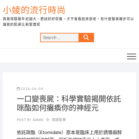
Skip
小婈的流行時尚
to
content
真覺得隨著年紀越大，更該好好保養，才不會看起來很老，有什麼醫美撇步可以
讓我的肌膚比較緊實呢
Search
…
2026-06-04
一口變喪屍：科學實驗揭開依託
咪酯如何癱瘓你的神經元
POST BY
ADMIN
健康醫藥
依託咪酯（Etomidate）原本是臨床上用於誘導麻醉