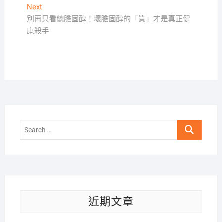
導
Next
Next
覽
post:
別再只看總膽固醇！壞膽固醇的「質」才是真正健
康殺手
Search
…
近期文章