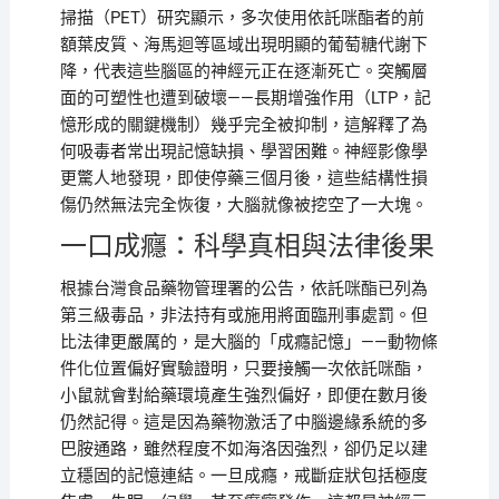
掃描（PET）研究顯示，多次使用依託咪酯者的前
額葉皮質、海馬迴等區域出現明顯的葡萄糖代謝下
降，代表這些腦區的神經元正在逐漸死亡。突觸層
面的可塑性也遭到破壞——長期增強作用（LTP，記
憶形成的關鍵機制）幾乎完全被抑制，這解釋了為
何吸毒者常出現記憶缺損、學習困難。神經影像學
更驚人地發現，即使停藥三個月後，這些結構性損
傷仍然無法完全恢復，大腦就像被挖空了一大塊。
一口成癮：科學真相與法律後果
根據台灣食品藥物管理署的公告，依託咪酯已列為
第三級毒品，非法持有或施用將面臨刑事處罰。但
比法律更嚴厲的，是大腦的「成癮記憶」——動物條
件化位置偏好實驗證明，只要接觸一次依託咪酯，
小鼠就會對給藥環境產生強烈偏好，即便在數月後
仍然記得。這是因為藥物激活了中腦邊緣系統的多
巴胺通路，雖然程度不如海洛因強烈，卻仍足以建
立穩固的記憶連結。一旦成癮，戒斷症狀包括極度