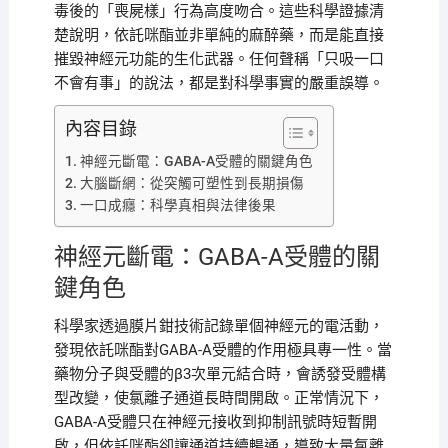
毒後的「喪屍樣」行為高度吻合。這些科學證據清
楚說明，依託咪酯並非單純的麻醉藥，而是能直接
摧毀神經元功能的生化武器。任何聲稱「只吸一口
不會有事」的說法，都是對科學事實的嚴重誤導。
內容目錄
神經元斷電：GABA-A受體的關鍵角色
大腦斷網：從突觸可塑性到長期損傷
一口成癮：科學真相與法律後果
神經元斷電：GABA-A受體的關
鍵角色
科學家透過膜片鉗技術記錄單個神經元的電活動，
發現依託咪酯對GABA-A受體的作用極具專一性。當
藥物分子與受體的β3次單元結合時，會誘發受體構
型改變，使氯離子通道長時間開啟。正常情況下，
GABA-A受體只在神經元接收到抑制訊號時短暫開
啟，但依託咪酯卻讓通道持續暢通，導致大量氯離