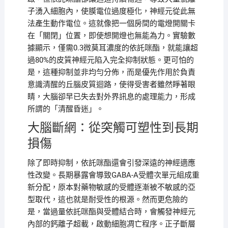
子湧入細胞內，使膜電位過度極化，神經元從此無
法產生動作電位。這就像把一個房間的電燈開關卡
在「關閉」位置，即使想開燈也無能為力。實驗數
據顯示，僅需0.3微莫耳濃度的依託咪酯，就能讓超
過80%的皮質神經元陷入完全抑制狀態。更可怕的
是，這種抑制並非均勻分佈，而是優先作用於負責
意識清醒的丘腦皮質迴路，使得受害者雖然睜著眼
睛，大腦卻早已失去對外界訊息的處理能力，形成
所謂的「清醒昏迷」。
大腦斷網：從突觸可塑性到長期
損傷
除了即時抑制，依託咪酯還會引發深遠的神經適應
性改變。長期暴露會導致GABA-A受體次單元組成重
新分配，原本對藥物敏感的受體逐漸被不敏感的亞
型取代，這也就是耐受性的根源。然而更危險的
是，當過量依託咪酯與受體結合時，會觸發神經元
內部的鈣離子超載，啟動細胞凋亡程序。正子斷層