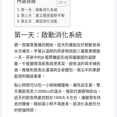
內容目錄
第一天：啟動消化系統
第三天：建立腸道菌群平衡
第五天：鞏固消化功能
第一天：啟動消化系統
週一是腸胃養護的開始，這天的重點在於輕斷食與
水分補充。早餐以溫熱的燕麥粥搭配少量堅果開啟
一天，燕麥中的β-葡聚醣能形成保護腸道的凝膠
層。午餐選擇清蒸魚與燙青菜，避免油炸與辛辣刺
激。晚餐則是南瓜濃湯與全麥麵包，南瓜中的果膠
能吸附腸道毒素。
點心時間可以吃一小碗無糖優格，補充益生菌。整
天需飲用至少2000cc的溫水，幫助代謝廢物排出。
這天的飲食熱量控制在1500大卡左右，讓腸胃有休
息的機會。睡前兩小時不再進食，給消化系統充分
的修復時間。