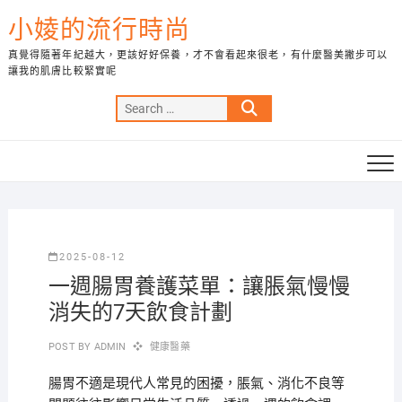
Skip
小婈的流行時尚
to
content
真覺得隨著年紀越大，更該好好保養，才不會看起來很老，有什麼醫美撇步可以
讓我的肌膚比較緊實呢
Search
…
2025-08-12
一週腸胃養護菜單：讓脹氣慢慢
消失的7天飲食計劃
POST BY
ADMIN
健康醫藥
腸胃不適是現代人常見的困擾，脹氣、消化不良等