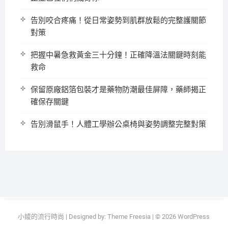
告別咬合疼痛！從日常姿勢到肌群放鬆的完整護關節
對策
把握中暑急救黃金三十分鐘！正確降溫法關鍵時刻能
救命
保留原廠鋁箔包裝才是藥物防潮最佳屏障，藥師揭正
確保存關鍵
告別滑鼠手！人體工學辦公桌椅與姿勢調整完整對策
小婈的流行時尚
| Designed by:
Theme Freesia
| © 2026
WordPress