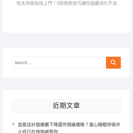
覽
post:
吃太快脹氣找上門！5招慢食技巧讓你遠離消化不良
Search
…
近期文章
血氧估計值連續下降還伴頭痛嗜睡？當心睡眠呼吸中
止症已在悄悄威脅你