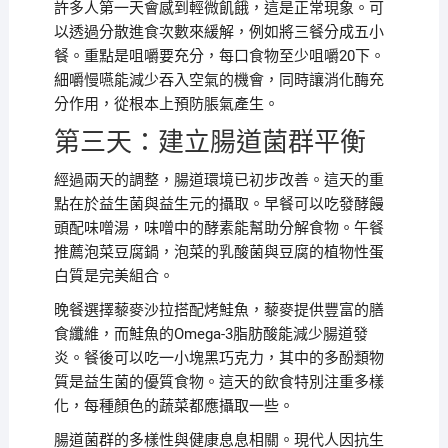
許多人第一天會感到輕微飢餓，這是正常現象。可
以透過分散進食次數來緩解，例如將三餐分成五小
餐。重點是咀嚼要充分，每口食物至少咀嚼20下。
細嚼慢嚥能減少吞入空氣的機會，同時讓消化酶充
分作用，從根本上預防脹氣產生。
第三天：建立腸道菌群平衡
經過兩天的調整，腸道環境已初步改善。這天的重
點在於益生菌與益生元的攝取。早餐可以吃發酵饅
頭配味噌湯，味噌中的酵素能幫助分解食物。午餐
推薦泡菜豆腐鍋，泡菜的乳酸菌與豆腐的植物性蛋
白質是完美組合。
晚餐選擇藜麥沙拉搭配烤鮭魚，藜麥提供豐富的膳
食纖維，而鮭魚的Omega-3脂肪酸能減少腸道發
炎。餐後可以吃一小塊黑巧克力，其中的多酚類物
質是益生菌的優質食物。這天的飲食特別注重多樣
化，每種顏色的蔬菜都應攝取一些。
腸道菌群的多樣性與健康息息相關。現代人因抗生