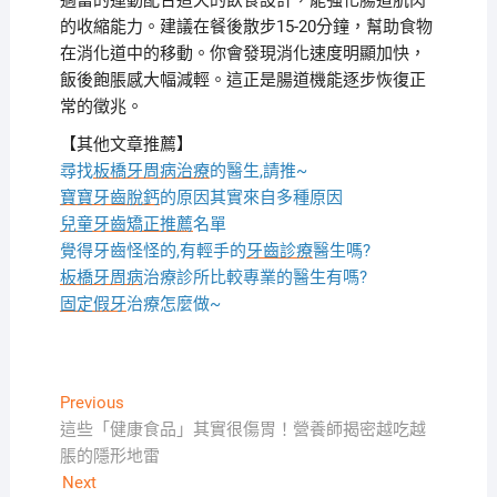
適當的運動配合這天的飲食設計，能強化腸道肌肉
的收縮能力。建議在餐後散步15-20分鐘，幫助食物
在消化道中的移動。你會發現消化速度明顯加快，
飯後飽脹感大幅減輕。這正是腸道機能逐步恢復正
常的徵兆。
【其他文章推薦】
尋找
板橋牙周病治療
的醫生,請推~
寶寶牙齒脫鈣
的原因其實來自多種原因
兒童牙齒矯正推薦
名單
覺得牙齒怪怪的,有輕手的
牙齒診療
醫生嗎?
板橋牙周病
治療診所比較專業的醫生有嗎?
固定假牙
治療怎麼做~
文
Previous
Previous
post:
這些「健康食品」其實很傷胃！營養師揭密越吃越
章
脹的隱形地雷
導
Next
Next