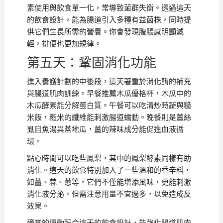
素使用與飲食單一化，常導致菌群失衡。透過這天
的飲食設計，能為腸道引入多種有益菌株，同時提
供它們生長所需的營養。你會發現腹脹感明顯減
輕，排便也更加規律。
第五天：鞏固消化功能
進入養護計劃的中後段，這天著重於消化酶的補充
與腸道肌肉訓練。早餐推薦木瓜優格杯，木瓜中的
木瓜酵素能分解蛋白質。午餐可以吃清炒時蔬與糙
米飯，糙米的纖維能刺激腸道蠕動。晚餐則是薑絲
虱目魚湯與蒸地瓜，薑的辣味成分能促進血液循
環。
點心時間可以吃些鳳梨，其中的鳳梨酵素同樣有助
消化。這天的飲食特別加入了一些溫和的香辛料，
如薑、蒜、蔥等，它們不僅能增添風味，更能刺激
消化液分泌。但需注意用量不宜過多，以免造成反
效果。