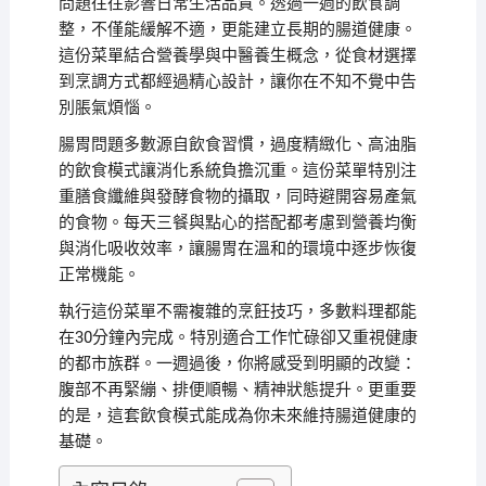
問題往往影響日常生活品質。透過一週的飲食調
整，不僅能緩解不適，更能建立長期的腸道健康。
這份菜單結合營養學與中醫養生概念，從食材選擇
到烹調方式都經過精心設計，讓你在不知不覺中告
別脹氣煩惱。
腸胃問題多數源自飲食習慣，過度精緻化、高油脂
的飲食模式讓消化系統負擔沉重。這份菜單特別注
重膳食纖維與發酵食物的攝取，同時避開容易產氣
的食物。每天三餐與點心的搭配都考慮到營養均衡
與消化吸收效率，讓腸胃在溫和的環境中逐步恢復
正常機能。
執行這份菜單不需複雜的烹飪技巧，多數料理都能
在30分鐘內完成。特別適合工作忙碌卻又重視健康
的都市族群。一週過後，你將感受到明顯的改變：
腹部不再緊繃、排便順暢、精神狀態提升。更重要
的是，這套飲食模式能成為你未來維持腸道健康的
基礎。