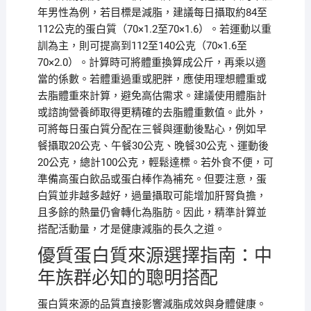
年男性為例，若目標是減脂，建議每日攝取約84至
112公克的蛋白質（70×1.2至70×1.6）。若運動以重
訓為主，則可提高到112至140公克（70×1.6至
70×2.0）。計算時可將體重換算成公斤，再乘以適
當的係數。若體重過重或肥胖，應使用理想體重或
去脂體重來計算，避免高估需求。建議使用體脂計
或諮詢營養師取得更精確的去脂體重數值。此外，
可將每日蛋白質分配在三餐與運動後點心，例如早
餐攝取20公克、午餐30公克、晚餐30公克、運動後
20公克，總計100公克，輕鬆達標。若外食不便，可
準備高蛋白飲品或蛋白棒作為補充。但要注意，蛋
白質並非越多越好，過量攝取可能增加肝腎負擔，
且多餘的熱量仍會轉化為脂肪。因此，精準計算並
搭配活動量，才是健康減脂的長久之道。
優質蛋白質來源選擇指南：中
年族群必知的聰明搭配
蛋白質來源的品質直接影響減脂成效與身體健康。