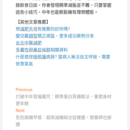
錄飲食日誌，你會發現精準減脂並不難，只要掌握
這些小技巧，中年也能輕鬆擁有理想體態。
【其他文章推薦】
想
減肥天母
有推薦的診所嗎?
嬰兒戴
頭型
矯正頭盔，更多成功案例分享
台北中醫減肥
多囊性卵巢症候群
相關資料
什麼是
呼吸照護
病房? 當病人無法自主呼吸，需要
依靠氧氣
文
Previous
Previous
post:
打破中年發福魔咒：精準蛋白質攝取法，重塑身材
章
更年輕
導
Next
Next
覽
post:
告別高糖早餐：超商減糖組合這樣選，營養師也按
讚