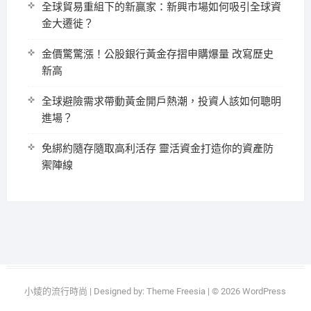
全球貿易重組下的新贏家：新興市場如何吸引全球資
金大遷徙？
金價驚驚漲！公股銀行黃金存摺申購爆量 改寫歷史
新高
全球避險需求帶動黃金開戶熱潮，投資人該如何聰明
進場？
免綁約隨存隨取高利活存 靈活資金打造你的資產防
禦陣線
小婈的流行時尚
| Designed by:
Theme Freesia
| © 2026
WordPress