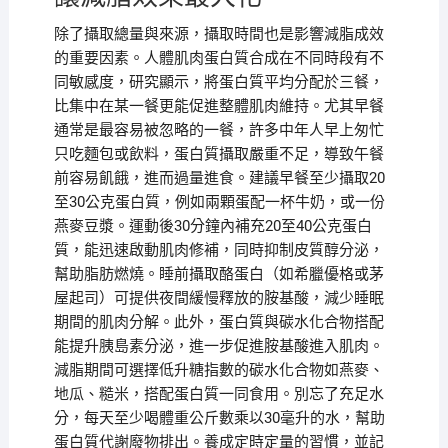
除了攝取總量與來源，攝取時間也是影響減脂成效
的重要因素。人體肌肉蛋白質合成在不同時段有不
同敏感度，研究顯示，將蛋白質平均分配於三餐，
比集中在某一餐更能促進整體肌肉維持。尤其早餐
通常是最容易被忽略的一餐，許多中年人早上匆忙
只吃麵包或飲料，蛋白質攝取嚴重不足，導致午餐
前容易飢餓，進而過量進食。建議早餐至少攝取20
至30公克蛋白質，例如兩顆蛋配一杯牛奶，或一份
燕麥豆漿。運動後30分鐘內補充20至40公克蛋白
質，能迅速啟動肌肉修補，同時抑制皮質醇分泌，
幫助脂肪燃燒。睡前攝取酪蛋白（如希臘優格或茅
屋起司）可提供夜間緩慢釋放的胺基酸，減少睡眠
期間的肌肉分解。此外，蛋白質與碳水化合物搭配
能提升胰島素分泌，進一步促進胺基酸進入肌肉。
減脂期間可選擇低升糖指數的碳水化合物如燕麥、
地瓜、糙米，搭配蛋白質一同食用。別忘了充足水
分，每天至少喝體重公斤數乘以30毫升的水，幫助
蛋白質代謝廢物排出。養成定時定量的習慣，並記