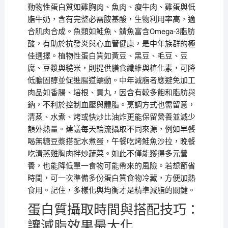
動物性蛋白質如雞胸肉、魚肉、瘦牛肉、雞蛋與低
脂牛奶，含有完整必需胺基酸，生物利用率高，適
合肌肉合成。魚類如鮭魚、鯖魚富含Omega-3脂肪
酸，有助於抗發炎與心血管健康，是中年族群的極
佳選擇。植物性蛋白質如黃豆、黑豆、毛豆、豆
腐、豆漿與糙米，則提供膳食纖維與植化素，可降
低膽固醇並促進腸道蠕動。中年減脂者應避免加工
肉品如香腸、培根、貢丸，因含有較多飽和脂肪與
鈉，不利於控制血壓與體脂。烹調方式也需留意，
清蒸、水煮、烤或快炒比油炸更能保留營養並減少
額外熱量。建議每天輪流攝取不同來源，例如早餐
喝無糖豆漿搭配水煮蛋，午餐吃烤鮭魚沙拉，晚餐
吃清蒸雞胸肉拌炒蔬菜。如此不僅能獲得多元營
養，也能降低單一食物可能帶來的風險。若想節省
時間，可一次準備多份蛋白質食物冷藏，方便加熱
食用。記住，多樣化與均衡才是精準減脂的關鍵。
蛋白質攝取時間與搭配技巧：
讓減脂效果最大化