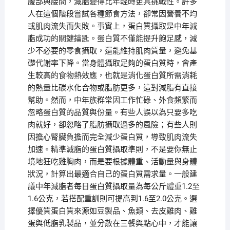
腹部與腰間，減脂變得比年輕時更具挑戰性。許多
人在這個階段嘗試各種節食方法，卻常因營養不均
或肌肉流失而失敗。事實上，蛋白質攝取是中年減
脂成功的關鍵鑰匙。蛋白質不僅能提升飽足感，減
少不必要的零食攝取，還能維持肌肉質量，避免基
礎代謝率下降。當身體攝取足夠的蛋白質時，會產
生較高的食物熱效應，也就是消化蛋白質所需消耗
的熱量比碳水化合物或脂肪更多，這對減脂有直接
幫助。然而，中年族群常因工作忙碌、外食頻繁而
忽略蛋白質的品質與份量。有些人誤以為只要多吃
肉就好，卻忽略了脂肪攝取過多的風險；有些人則
因擔心腎臟負擔而完全減少蛋白質，導致肌肉流失
加速。精準減脂的蛋白質攝取準則，不是要你無止
境地狂吃雞胸肉，而是要根據體重、活動量與身體
狀況，計算出最適合自己的蛋白質需求量。一般建
議中年減脂者每日蛋白質攝取量為每公斤體重1.2至
1.6公克，若搭配重訓則可提高到1.6至2.0公克。選
擇優質蛋白質來源如豆製品、魚類、去皮雞肉、雞
蛋與低脂乳製品，並分散在三餐與點心中，才能讓