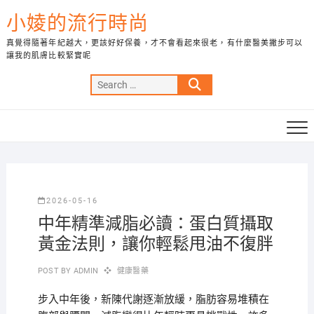
Skip
小婈的流行時尚
to
content
真覺得隨著年紀越大，更該好好保養，才不會看起來很老，有什麼醫美撇步可以
讓我的肌膚比較緊實呢
Search
…
2026-05-16
中年精準減脂必讀：蛋白質攝取
黃金法則，讓你輕鬆甩油不復胖
POST BY
ADMIN
健康醫藥
步入中年後，新陳代謝逐漸放緩，脂肪容易堆積在