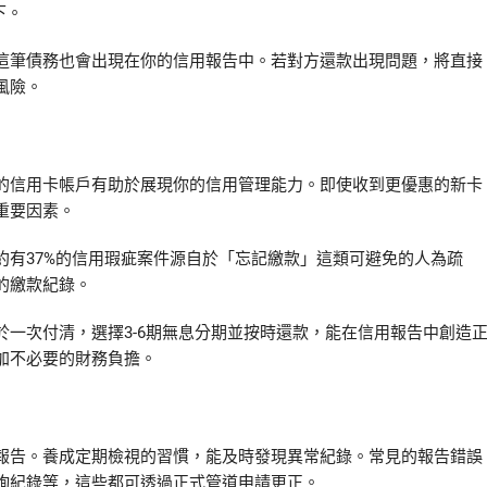
下。
這筆債務也會出現在你的信用報告中。若對方還款出現問題，將直接
風險。
的信用卡帳戶有助於展現你的信用管理能力。即使收到更優惠的新卡
重要因素。
約有37%的信用瑕疵案件源自於「忘記繳款」這類可避免的人為疏
的繳款紀錄。
一次付清，選擇3-6期無息分期並按時還款，能在信用報告中創造
加不必要的財務負擔。
報告。養成定期檢視的習慣，能及時發現異常紀錄。常見的報告錯誤
詢紀錄等，這些都可透過正式管道申請更正。