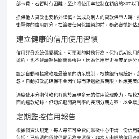
部卡費，若暫時有困難，至少將使用率控制在額度的30%以
擔保他人貸款也要格外謹慎。當成為別人的貸款保證人時，
衝擊你的信用評分。在簽署任何保證契約前，務必審慎評估
建立健康的信用使用習慣
信用評分系統偏愛穩定、可預測的財務行為。保持長期使用
邀約，也不建議輕易關閉舊帳戶，因為信用歷史長度是評分
設定自動轉帳繳款是最簡單的防呆機制。根據銀行局統計，
忽。自動扣款能確保不會因忙碌而錯過繳費期限，維護完美
適度使用分期付款也有助於展現多元的信用管理能力。相較於
面的還款紀錄。但切記避開高利率的長期分期方案，以免增
定期監控信用報告
根據個資法規定，每人每年可免費向聯徵中心申請一份信用
包括：已結清的貸款仍顯示為未清償、非本人申請的信用查