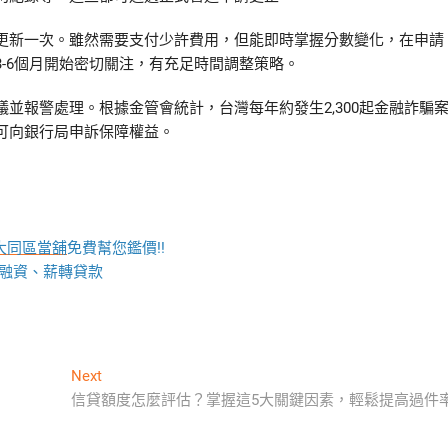
更新一次。雖然需要支付少許費用，但能即時掌握分數變化，在申請
-6個月開始密切關注，有充足時間調整策略。
並報警處理。根據金管會統計，台灣每年約發生2,300起金融詐騙
可向銀行局申訴保障權益。
大同區當舖
免費幫您鑑價!!
地融資、薪轉貸款
Next
Next
post:
信貸額度怎麼評估？掌握這5大關鍵因素，輕鬆提高過件