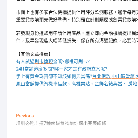
市面上也有多家合法機構提供信用評分監測服務，通常每月
重要貸款前預先做好準備。特別是在計劃購屋或創業貸款前3
若發現身份遭盜用申請信用產品，應立即向金融機構提出異議
件，及早發現能大幅降低損失。保存所有溝通紀錄，必要時
【其他文章推薦】
有人試過
刷卡換現
金嗎?哪裡可刷卡?
24H當舖
這麼多間?哪一家才是有政府立案呢?
手上有黃金珠寶卻不知該如何典當嗎?
台北借款
,
中山區當舖
,
鳳山當舖
提供汽機車借款、高雄票貼、金飾名錶典當、 房
文
Previous
Previous
post:
增肌必吃！這7種超級食物讓你練出完美線條
章
導