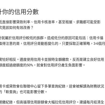
升你的信用分數
低直接影響貸款利率、信用卡核准率，甚至租屋、求職都可能受影
究竟該如何有效改善？
00分就屬於信用評分較低的族群。造成低分的原因可能包括：信用卡循
得注意的是，信用評分是動態變化的，只要採取正確策略，3-6個
實恰好相反。適度使用信用卡並按時全額繳款，反而是建立良好信用
度超過總額度的50%，就會對信用評分產生負面影響。
用卡或貸款會在聯徵中心留下多筆查詢紀錄，這會被解讀為財務狀況
的「軟查詢」也可能影響分數。
遲繳紀錄，但高循環信用餘額會大幅拉低信用評分。建議每月結清全