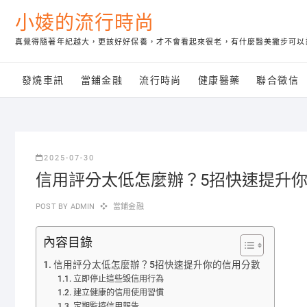
Skip
小婈的流行時尚
to
content
真覺得隨著年紀越大，更該好好保養，才不會看起來很老，有什麼醫美撇步可以
發燒車訊
當鋪金融
流行時尚
健康醫藥
聯合徵信
2025-07-30
信用評分太低怎麼辦？5招快速提升
POST BY
ADMIN
當鋪金融
內容目錄
信用評分太低怎麼辦？5招快速提升你的信用分數
立即停止這些毀信用行為
建立健康的信用使用習慣
定期監控信用報告