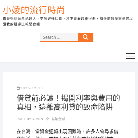
Skip
小婈的流行時尚
to
content
真覺得隨著年紀越大，更該好好保養，才不會看起來很老，有什麼醫美撇步可以
讓我的肌膚比較緊實呢
Search
…
2025-12-13
借貸前必讀！揭開利率與費用的
真相，遠離高利貸的致命陷阱
POST BY
ADMIN
當鋪金融
在台灣，當資金週轉出現困難時，許多人會尋求借