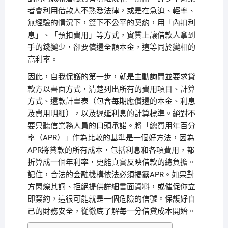
者會利用借款人不熟悉法律，或是在急迫、輕率、
無經驗的情況下，簽下不公平的契約，用「內扣利
息」、「預扣費用」等方式，實質上讓借款人拿到
手的錢變少，卻要償還全額本金，這等同於變相的
高利率。
因此，自我保護的第一步，就是主動詢問並要求貸
款方以書面方式，清楚列出所有的費用項目、計算
方式、還款計畫表（包含每期應償還的本金、利息
及費用明細），以及遲延利息的計算標準。絕對不
要只聽信業務人員的口頭承諾。將「總費用年百分
率（APR）」作為比較的基準是一個好方法，因為
APR將貸款的所有成本，包括利息和各項費用，都
折算成一個年利率，更能真實反映借款的總負擔。
記住，合法的金融機構依法必須揭露APR。如果對
方閃爍其詞、拒絕提供詳細書面資料，或催促你立
即簽約，這很可能就是一個危險的信號。保護好自
己的財務安全，從徹底了解每一分借貸成本開始。