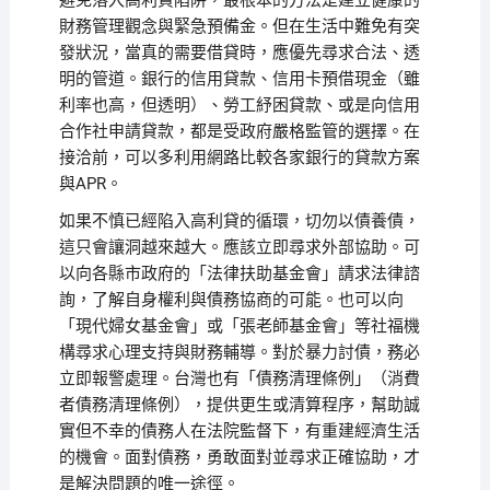
避免落入高利貸陷阱，最根本的方法是建立健康的
財務管理觀念與緊急預備金。但在生活中難免有突
發狀況，當真的需要借貸時，應優先尋求合法、透
明的管道。銀行的信用貸款、信用卡預借現金（雖
利率也高，但透明）、勞工紓困貸款、或是向信用
合作社申請貸款，都是受政府嚴格監管的選擇。在
接洽前，可以多利用網路比較各家銀行的貸款方案
與APR。
如果不慎已經陷入高利貸的循環，切勿以債養債，
這只會讓洞越來越大。應該立即尋求外部協助。可
以向各縣市政府的「法律扶助基金會」請求法律諮
詢，了解自身權利與債務協商的可能。也可以向
「現代婦女基金會」或「張老師基金會」等社福機
構尋求心理支持與財務輔導。對於暴力討債，務必
立即報警處理。台灣也有「債務清理條例」（消費
者債務清理條例），提供更生或清算程序，幫助誠
實但不幸的債務人在法院監督下，有重建經濟生活
的機會。面對債務，勇敢面對並尋求正確協助，才
是解決問題的唯一途徑。