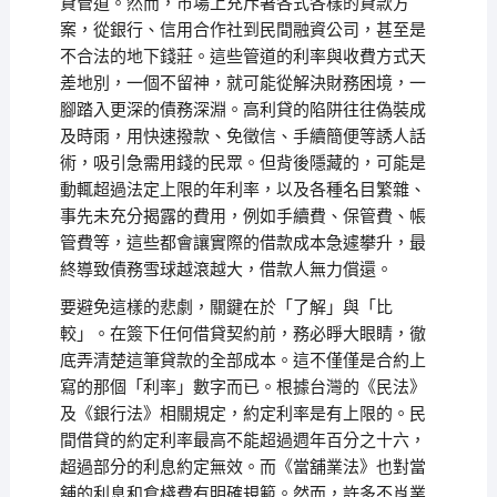
貸管道。然而，市場上充斥著各式各樣的貸款方
案，從銀行、信用合作社到民間融資公司，甚至是
不合法的地下錢莊。這些管道的利率與收費方式天
差地別，一個不留神，就可能從解決財務困境，一
腳踏入更深的債務深淵。高利貸的陷阱往往偽裝成
及時雨，用快速撥款、免徵信、手續簡便等誘人話
術，吸引急需用錢的民眾。但背後隱藏的，可能是
動輒超過法定上限的年利率，以及各種名目繁雜、
事先未充分揭露的費用，例如手續費、保管費、帳
管費等，這些都會讓實際的借款成本急遽攀升，最
終導致債務雪球越滾越大，借款人無力償還。
要避免這樣的悲劇，關鍵在於「了解」與「比
較」。在簽下任何借貸契約前，務必睜大眼睛，徹
底弄清楚這筆貸款的全部成本。這不僅僅是合約上
寫的那個「利率」數字而已。根據台灣的《民法》
及《銀行法》相關規定，約定利率是有上限的。民
間借貸的約定利率最高不能超過週年百分之十六，
超過部分的利息約定無效。而《當舖業法》也對當
舖的利息和倉棧費有明確規範。然而，許多不肖業