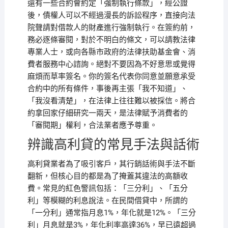
還有一些合約會約定「強制執行條款」，經公證
後，債權人可以不經過漫長的訴訟程序，直接向法
院聲請對借款人的財產進行強制執行。在簽約前，
務必逐條審閱，對於不明白的條文，可以請教法律
專業人士，或向各縣市政府的法律扶助基金會、消
費者服務中心諮詢。絕對不要因為不好意思或覺得
麻煩而草率簽名。你的簽名代表你同意並願意承受
合約中的所有條件，事後再主張「我不知道」、
「我沒看清楚」，在法律上往往難以被採信。將合
約拿回家仔細研究一兩天，是法律賦予消費者的
「審閱期」權利，合法業者應予尊重。
辨識高利貸的常見手法與話術
高利貸業者為了吸引客戶，其行銷話術與手法不斷
翻新，但核心目的都是為了掩蓋其違法的高額收
費。常見的紅色警訊包括：「三分利」、「五分
利」等模糊的利息說法。在民間借貸中，所謂的
「一分利」通常指月息1%，年化就是12%。「三分
利」月息就是3%，年化利率高達36%，早已遠超過