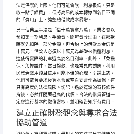
法定保護的上限。他們可能會說「利息很低，只是
收一點手續費」，但將高昂的成本轉嫁到名目不同
的「費用」上，讓整體借款成本暴增。
另一個典型手法是「借十萬實拿八萬」。業者會以
預扣第一期利息、手續費、開辦費等理由，在撥款
時就先扣除一部分金額，但合約上的借款本金仍是
十萬元，借款人必須以十萬元為基礎來償還利息，
這使得實際的利率遠高於名目利率。此外，「免擔
保、免押證件、當日撥款」也是常見的誘餌，利用
民眾急需用錢且信用可能不佳的心理，引誘上鉤。
他們可能會要求簽署本票或空白支票作為擔保，這
具有高度的法律風險。切記，過於寬鬆的審核條件
背後，必然伴隨著極高的代價。合法的借貸管道一
定會進行基本的徵信審核，並明確告知所有費用。
建立正確財務觀念與尋求合法
協助管道