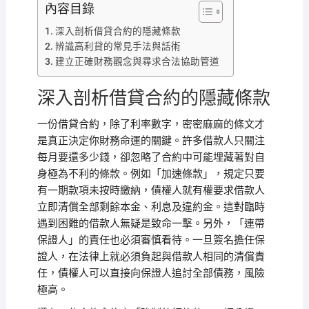
內容目錄
深入剖析借貸合約的隱藏條款
辨識高利貸的常見手法與話術
建立正確財務觀念與尋求合法協助管道
深入剖析借貸合約的隱藏條款
一份借貸合約，除了利率數字，密密麻麻的條文才
是真正決定你財務命運的關鍵。許多借款人只關注
每月要還多少錢，卻忽略了合約中可能埋藏著對自
身極為不利的條款。例如「加速條款」，規定只要
有一期款項未按時繳納，債權人就有權要求借款人
立即清償全部剩餘本金、利息及違約金。這對臨時
遇到困難的借款人無疑是致命一擊。另外，「連帶
保證人」的責任也必須審慎看待。一旦簽名擔任保
證人，在法律上就必須負起與借款人相同的清償責
任，債權人可以直接向保證人追討全部債務，風險
極高。