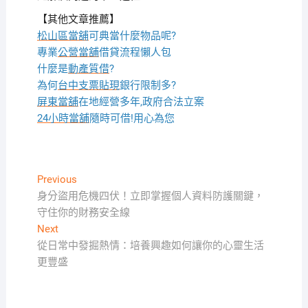
【其他文章推薦】
松山區當舖
可典當什麼物品呢?
專業
公營當舖
借貸流程懶人包
什麼是
動產質借
?
為何
台中支票貼現
銀行限制多?
屏東當舖
在地經營多年,政府合法立案
24小時當舖
隨時可借!用心為您
文
Previous
Previous
post:
身分盜用危機四伏！立即掌握個人資料防護關鍵，
章
守住你的財務安全線
導
Next
Next
覽
post:
從日常中發掘熱情：培養興趣如何讓你的心靈生活
更豐盛