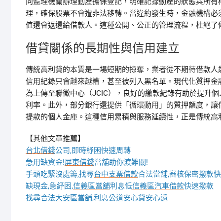
向監理機關辦理動產擔保登記，明確記錄動產的狀態與所有權
理，確保股票不會遭非法移轉。當違約發生時，金融機構必
值還會返還給借款人。這種公開、公正的管理流程，杜絕了
借貸關係的長期性與信用建立
傳統高利貸的本質是一場短期的掠奪，業者從不期待借款人
信用紀錄只會越來越糟，甚至被列入黑名單。現代化質押金
為上傳至聯徵中心（JCIC），良好的繳款紀錄有助於提升
利率。此外，部分銀行還提供「循環動用」的質押額度，讓
提款的個人金庫。這種信用累積與服務延續性，正是傳統高
【其他文章推薦】
台北借錢
公司,即時紓困快速周轉
急用缺資金!
屏東借錢
當舖助你渡難關!
手頭吃緊沒處籌,找尋
台中支票借款
合法當舖,審核保密撥款快
缺現金,急紓困,
信義區當舖
利息低
信義區汽車借款
快速撥款
找尋合法
大安區當舖
,利息公道安心貸安心還