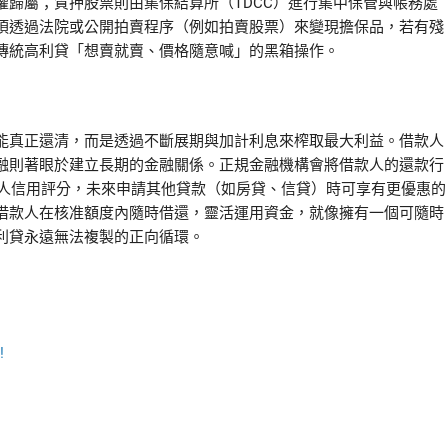
歸屬；質押股票則由集保結算所（TDCC）進行集中保管與帳務處
須透過法院或公開拍賣程序（例如拍賣股票）來變現擔保品，若有殘
傳統高利貸「想賣就賣、價格隨意喊」的黑箱操作。
能真正還清，而是透過不斷展期與加計利息來榨取最大利益。借款人
融則著眼於建立長期的金融關係。正規金融機構會將借款人的還款行
個人信用評分，未來申請其他貸款（如房貸、信貸）時可享有更優惠的
借款人在核准額度內隨時借還，靈活運用資金，就像擁有一個可隨時
利貸永遠無法複製的正向循環。
!