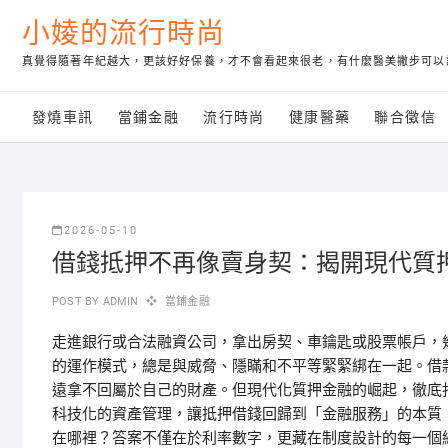
Skip
小婈的流行時尚
to
content
真覺得隨著年紀越大，更該好好保養，才不會看起來很老，有什麼醫美撇步可以
發燒車訊
當鋪金融
流行時尚
健康醫藥
聯合徵信
2026-05-10
借錢抵押不再像賣身契：揭開現代質
POST BY
ADMIN
當鋪金融
走進銀行或合法融資公司，拿出房契、車鑰匙或股票帳戶，
的運作模式，總是與威脅、隱瞞和不平等緊緊綁在一起。借
遠拿不回屬於自己的財產。但現代化質押金融的崛起，徹底
科技化的資產管理，讓抵押借錢回歸到「金融服務」的本質
在哪裡？答案不僅在於利率數字，更藏在制度設計的每一個