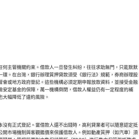
任何主管機關約束。借款人一旦發生糾紛，往往求助無門，只能默默
一環。在台灣，銀行辦理質押貸款須受《銀行法》規範，券商辦理股
管會或地方政府登記。這些機構必須定期申報放款資料，並接受金融
險安定基金的保障，萬一機構倒閉，借款人權益仍有一定程度的補
也大幅降低了違約風險。
本沒有正式登記。當借款人還不出錢時，高利貸業者可以隨意認定抵
公開市場機制與客觀鑑價來保護借款人。例如動產質押（如汽車）須