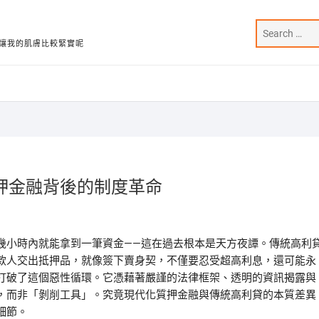
讓我的肌膚比較緊實呢
押金融背後的制度革命
幾小時內就能拿到一筆資金——這在過去根本是天方夜譚。傳統高利
款人交出抵押品，就像簽下賣身契，不僅要忍受超高利息，還可能永
打破了這個惡性循環。它憑藉著嚴謹的法律框架、透明的資訊揭露與
，而非「剝削工具」。究竟現代化質押金融與傳統高利貸的本質差異
細節。