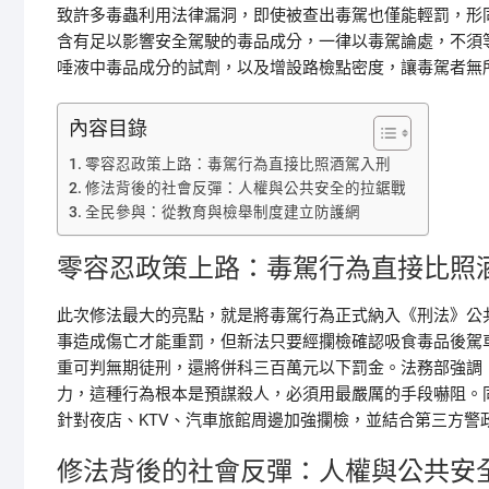
致許多毒蟲利用法律漏洞，即使被查出毒駕也僅能輕罰，形
含有足以影響安全駕駛的毒品成分，一律以毒駕論處，不須
唾液中毒品成分的試劑，以及增設路檢點密度，讓毒駕者無
內容目錄
零容忍政策上路：毒駕行為直接比照酒駕入刑
修法背後的社會反彈：人權與公共安全的拉鋸戰
全民參與：從教育與檢舉制度建立防護網
零容忍政策上路：毒駕行為直接比照
此次修法最大的亮點，就是將毒駕行為正式納入《刑法》公
事造成傷亡才能重罰，但新法只要經攔檢確認吸食毒品後駕
重可判無期徒刑，還將併科三百萬元以下罰金。法務部強調
力，這種行為根本是預謀殺人，必須用最嚴厲的手段嚇阻。
針對夜店、KTV、汽車旅館周邊加強攔檢，並結合第三方警
修法背後的社會反彈：人權與公共安