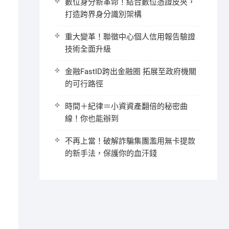
數位身分新革命！結合數位憑證皮夾，
打造跨界身分識別架構
重大變革！聯徵中心個人信用報告驗證
技術全面升級
金融FastID跨出金融圈 拓展至政府機關
的可行路徑
時間＋紀律＝小資資產翻倍的秘密曲
線！你也能辦到
不再上當！破解詐騙集團濫用無卡提款
的新手法，保護你的血汗錢