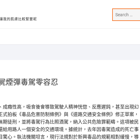
讓我的肌膚比較緊實呢
屍煙彈毒駕零容忍
、成癮性高，吸食後會導致駕駛人精神恍惚、反應遲鈍，甚至出現幻
正式拍板《毒品危害防制條例》與《道路交通安全條例》修正草案，
無期徒刑，並將毒駕行為比照酒駕，納入公共危險罪範疇。這項被民
還給用路人一個安全的交通環境。據統計，去年因毒駕造成的死亡事
目驚心。執法機關坦言，現行法規對於新興毒品的規範相對緩慢，導