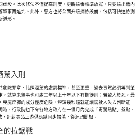
同虛設。此次修法不僅提高刑度，更將驗毒標準放寬，只要驗出體內
等肇事再追究。此外，警方也將全面升級攔檢設備，包括可快速檢測
所遁形。
酒駕入刑
共危險罪章，比照酒駕的處罰標準，甚至更重。過去毒駕必須等到肇
車，就算未肇事也可處三年以上十年以下有期徒刑；若致人於死，最
，喪屍煙彈的成分極度危險，短短幾秒鐘就能讓駕駛人失去判斷能
同時，行政院也下令各地方政府在一個月內完成「毒駕熱點」盤點，
政，針對毒品上游供應鏈同步掃蕩，從源頭斷根。
全的拉鋸戰