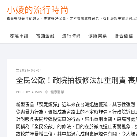
Skip
小婈的流行時尚
to
content
真覺得隨著年紀越大，更該好好保養，才不會看起來很老，有什麼醫美撇步可以
發燒車訊
當鋪金融
流行時尚
健康醫藥
聯合徵信
2026-06-04
全民公敵！政院拍板修法加重刑責 喪
POST BY
ADMIN
健康醫藥
新型毒品「喪屍煙彈」近年來在台灣迅速蔓延，其毒性強烈
覺與暴力行為，儼然成為道路上的不定時炸彈。行政院近日
針對吸食喪屍煙彈後駕車的行為，祭出重刑重罰，最高可處
間稱為「全民公敵」的修法，目的在於徹底遏止毒駕亂象，
故較前年暴增三倍，其中超過六成與喪屍煙彈有關，令人觸