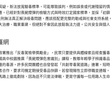
質疑，新法放寬驗毒標準，可能導致誤判，例如誤食或代謝殘留的情
應，已經針對喪屍煙彈的檢驗方式與時效訂定國家標準，並採「初篩
重刑無法真正解決吸毒問題，應該搭配更完整的勒戒與社會支持系統
大治療、職業重建，但絕對不會因此放鬆執法力道。公共安全與個人
護網
政署推出「反毒駕檢舉獎勵金」，民眾只要提供具體線索且經查獲毒
國高中校園推廣「喪屍煙彈危害識別」課程，教導年輕學子辨識毒品
邊的毒源。許多民間團體也自發發起「共創零毒駕道路」連署，短時
者合作，要求司機定期接受毒品快篩，若發現陽性立即停職並通報。
馬路上徹底剷除，因為這不只是法律戰，更是守護每一位用路人生命