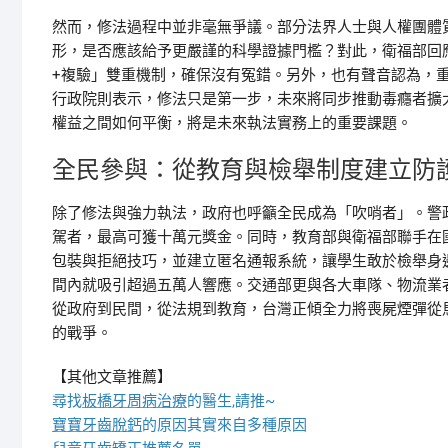
然而，修法過程中並非毫無爭議。部分法界人士與人權團體
形，是否應該給予更嚴謹的科學證據門檻？對此，衛福部回
+複驗」雙重機制，確保沒有冤錯。另外，也有聲音認為，
行政院則表示，修法只是第一步，未來將同步推動毒癮者擴
權益之間如何平衡，將是未來執法實務上的重要課題。
全民參與：從教育與檢舉制度建立防
除了修法與強力執法，政府也呼籲全民成為「吹哨者」。警
駕者，最高可獲十萬元獎金。同時，教育部與衛福部聯手在
包裝與拒絕技巧，並建立匿名通報系統，讓學生敢於檢舉身
間內就吸引超過五萬人響應。交通部更與各大車隊、物流業
從政府到民間，從法規到教育，台灣正傾全力將喪屍煙彈從
的戰爭。
【其他文章推薦】
尋找
板橋牙周病治療
的醫生,請推~
寶寶牙齒脫鈣
的原因其實來自多種原因