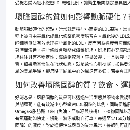
受檢者體內細小緻密LDL顆粒比例，讓醫生能夠制定更具個
壞膽固醇的質如何影響動脈硬化？
動脈粥狀硬化的起點，常常就是這些小而密的LDL顆粒。當
壁上被自由基氧化成氧化修飾低密度脂蛋白。氧化後的LDL
噬細胞無法有效處理這些氧化的LDL，反而因為過度吞噬而
著時間演進，這些條紋會轉變成纖維斑塊，斑塊核心充滿軟爛
塊往往具有不穩定性：纖維帽較薄，容易破裂；一旦破裂，
管。如果堵塞發生在冠狀動脈，就是急性心肌梗塞；如果發
風的暴風半徑，卻忽略了颱風中心的風速有多強；若要真正
如何改善壞膽固醇的質？飲食、運
好消息是，壞膽固醇的質是可以透過生活型態與藥物來做調
與胡蘿蔔，能有效減少小型緻密LDL顆粒的比例，同時促進
Omega-3脂肪酸（來自魚油、亞麻籽與核桃）、植物固
有氧運動如快走、慢跑、游泳或騎自行車，每週至少150分
固醇）的濃度。對於遺傳性或嚴重的質地異常，醫師則可能