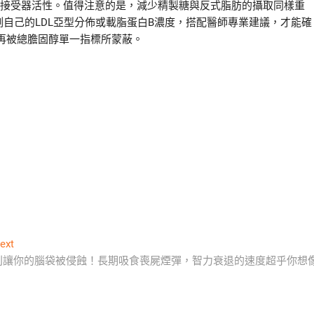
DL接受器活性。值得注意的是，減少精製糖與反式脂肪的攝取同樣重
測自己的LDL亞型分佈或載脂蛋白B濃度，搭配醫師專業建議，才能確
再被總膽固醇單一指標所蒙蔽。
Next
ext
post:
別讓你的腦袋被侵蝕！長期吸食喪屍煙彈，智力衰退的速度超乎你想