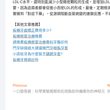
LDL-C水平，還特別能減少小型緻密顆粒的生成，並增加L
要，因為這兩者都會促進小而密LDL的形成。最後，定期檢
實做到「對症下藥」，從源頭阻斷血管病變的連鎖反應，不
【其他文章推薦】
板橋牙齒矯正
費用多少?
板橋根管治療
推薦
請推薦
板橋根管治療專科
牙醫診所
門牙缺損過大建議做
門牙樹脂牙套
小孩蛀牙為什麼裝
不鏽鋼牙套
?
板橋牙周病診所
文
Previous
Previous
N
post:
一口變喪屍：科學實驗揭開依託咪酯如何癱瘓你的神經元
章
導
覽