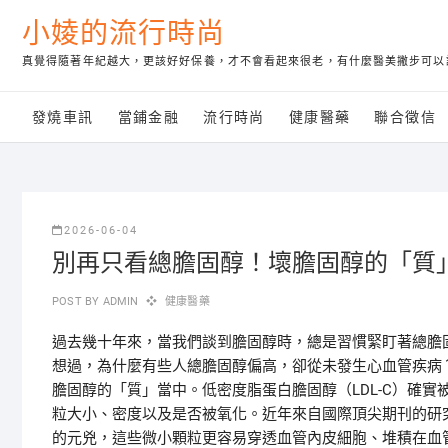
Skip
小婈的流行時尚
to
content
真覺得隨著年紀越大，更該好好保養，才不會看起來很老，有什麼醫美撇步可以
發燒車訊
當鋪金融
流行時尚
健康醫藥
聯合徵信
2026-06-04
別再只看總膽固醇！壞膽固醇的「質
POST BY
ADMIN
健康醫藥
過去幾十年來，當我們談到膽固醇時，總是習慣緊盯著總膽
想過，為什麼有些人總膽固醇偏高，卻從未發生心血管疾病
膽固醇的「質」當中。低密度脂蛋白膽固醇（LDL-C）確
粒大小、密度以及是否被氧化。近年來自國際頂尖期刊的研
的元兇，這些微小顆粒更容易穿透血管內皮細胞、堆積在血