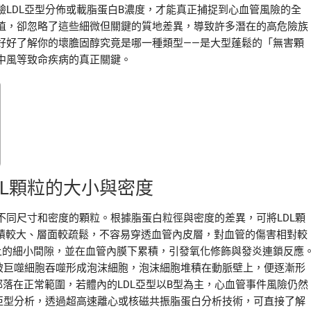
LDL亞型分佈或載脂蛋白B濃度，才能真正捕捉到心血管風險的全
值，卻忽略了這些細微但關鍵的質地差異，導致許多潛在的高危險族
好好了解你的壞膽固醇究竟是哪一種類型——是大型蓬鬆的「無害顆
中風等致命疾病的真正關鍵。
L顆粒的大小與密度
同尺寸和密度的顆粒。根據脂蛋白粒徑與密度的差異，可將LDL顆
體積較大、層面較疏鬆，不容易穿透血管內皮層，對血管的傷害相對較
上的細小間隙，並在血管內膜下累積，引發氧化修飾與發炎連鎖反應
被巨噬細胞吞噬形成泡沫細胞，泡沫細胞堆積在動脈壁上，便逐漸形
都落在正常範圍，若體內的LDL亞型以B型為主，心血管事件風險仍然
亞型分析，透過超高速離心或核磁共振脂蛋白分析技術，可直接了解