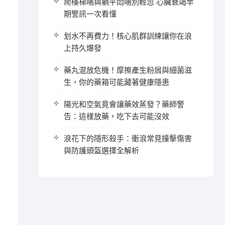
爬樓梯喘與躺平悶喘別輕忽 心臟衰竭早
期警訊一次看懂
划水不再費力！核心肌群訓練讓你在浪
上持久爆發
藥丸混放危機！摩擦產生粉屑與細菌滋
生，你的藥箱可能藏著健康隱患
陽光和空氣竟會讓藥效蒸發？藥師警
告：這樣放藥，吃下去可能沒效
浪花下的隱形殺手：衝浪常見撞擊傷害
與防護頭盔選擇全解析
。