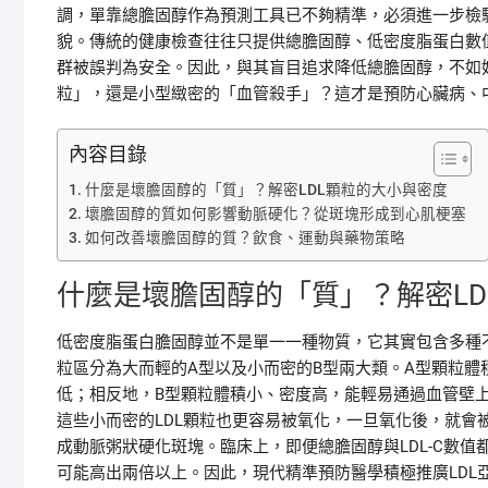
調，單靠總膽固醇作為預測工具已不夠精準，必須進一步檢驗
貌。傳統的健康檢查往往只提供總膽固醇、低密度脂蛋白數
群被誤判為安全。因此，與其盲目追求降低總膽固醇，不如
粒」，還是小型緻密的「血管殺手」？這才是預防心臟病、
內容目錄
什麼是壞膽固醇的「質」？解密LDL顆粒的大小與密度
壞膽固醇的質如何影響動脈硬化？從斑塊形成到心肌梗塞
如何改善壞膽固醇的質？飲食、運動與藥物策略
什麼是壞膽固醇的「質」？解密LD
低密度脂蛋白膽固醇並不是單一一種物質，它其實包含多種不
粒區分為大而輕的A型以及小而密的B型兩大類。A型顆粒
低；相反地，B型顆粒體積小、密度高，能輕易通過血管壁
這些小而密的LDL顆粒也更容易被氧化，一旦氧化後，就會
成動脈粥狀硬化斑塊。臨床上，即便總膽固醇與LDL-C數值
可能高出兩倍以上。因此，現代精準預防醫學積極推廣LDL