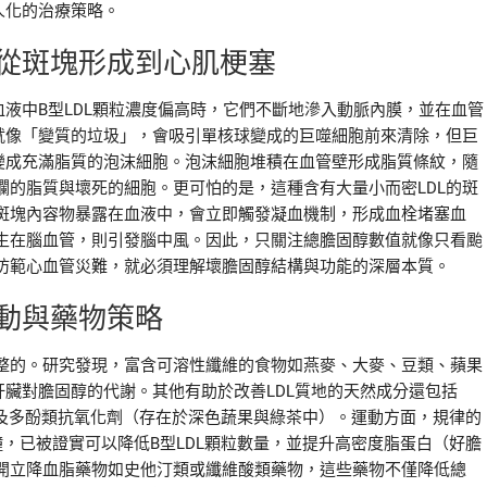
人化的治療策略。
從斑塊形成到心肌梗塞
血液中B型LDL顆粒濃度偏高時，它們不斷地滲入動脈內膜，並在血管
就像「變質的垃圾」，會吸引單核球變成的巨噬細胞前來清除，但巨
變成充滿脂質的泡沫細胞。泡沫細胞堆積在血管壁形成脂質條紋，隨
的脂質與壞死的細胞。更可怕的是，這種含有大量小而密LDL的斑
斑塊內容物暴露在血液中，會立即觸發凝血機制，形成血栓堵塞血
生在腦血管，則引發腦中風。因此，只關注總膽固醇數值就像只看颱
防範心血管災難，就必須理解壞膽固醇結構與功能的深層本質。
動與藥物策略
整的。研究發現，富含可溶性纖維的食物如燕麥、大麥、豆類、蘋果
肝臟對膽固醇的代謝。其他有助於改善LDL質地的天然成分還包括
醇以及多酚類抗氧化劑（存在於深色蔬果與綠茶中）。運動方面，規律的
鐘，已被證實可以降低B型LDL顆粒數量，並提升高密度脂蛋白（好膽
開立降血脂藥物如史他汀類或纖維酸類藥物，這些藥物不僅降低總