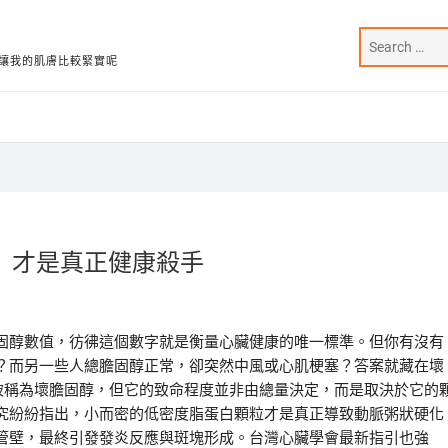
讓我的肌膚比較緊實呢
」才是真正健康殺手
固醇數值，彷彿這個數字就是衡量心臟健康的唯一標準。但你有沒有
？而另一些人總膽固醇正常，卻突然中風或心肌梗塞？答案就藏在壞
實被稱為壞膽固醇，但它的致命程度並非由總量決定，而是取決於它的
究紛紛指出，小而密的低密度脂蛋白顆粒才是真正導致動脈粥狀硬化
管壁，最終引發發炎反應與斑塊形成。台灣心臟學會最新指引也強