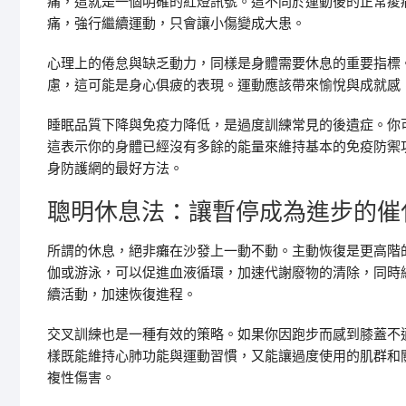
痛，這就是一個明確的紅燈訊號。這不同於運動後的正常痠
痛，強行繼續運動，只會讓小傷變成大患。
心理上的倦怠與缺乏動力，同樣是身體需要休息的重要指標
慮，這可能是身心俱疲的表現。運動應該帶來愉悅與成就感
睡眠品質下降與免疫力降低，是過度訓練常見的後遺症。你
這表示你的身體已經沒有多餘的能量來維持基本的免疫防禦
身防護網的最好方法。
聰明休息法：讓暫停成為進步的催
所謂的休息，絕非癱在沙發上一動不動。主動恢復是更高階
伽或游泳，可以促進血液循環，加速代謝廢物的清除，同時
續活動，加速恢復進程。
交叉訓練也是一種有效的策略。如果你因跑步而感到膝蓋不
樣既能維持心肺功能與運動習慣，又能讓過度使用的肌群和
複性傷害。