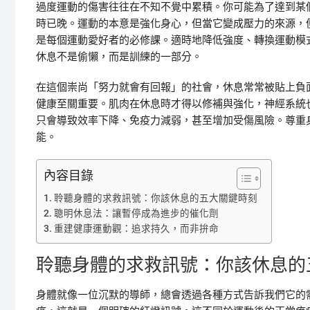
過度運動的傷害往往在不知不覺中累積。你可能為了達到某
時已晚。運動的本意是強化身心，但當它變成壓力的來源，
是每個運動愛好者的必修課。適時地降低強度、轉換運動模
休息不是偷懶，而是訓練的一部分。
在這個崇尚「努力就會有回報」的社會，休息常常被貼上負
健康至關重要。肌肉在休息時才得以修補與強化，神經系統
只會導致效率下降、免疫力減弱，甚至增加受傷風險。尊重
能。
內容目錄
聆聽身體的求救訊號：你該休息的五大關鍵時刻
聰明休息法：讓暫停成為進步的催化劑
重建健康運動觀：追求持久，而非拚命
聆聽身體的求救訊號：你該休息的
身體就像一位沉默的導師，總會透過各種方式告訴我們它的