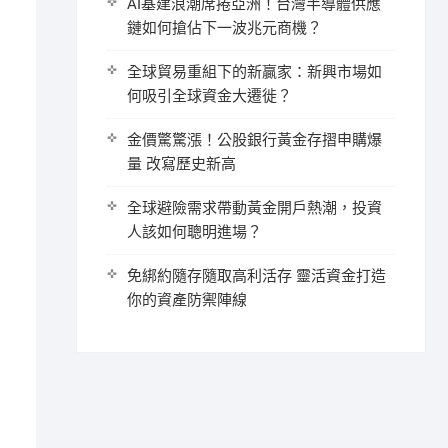
AI基建浪潮席捲亞洲！台灣半導體供應
鏈如何搶佔下一波兆元商機？
全球貿易重組下的新贏家：新興市場如
何吸引全球資金大遷徙？
金價驚驚漲！公股銀行黃金存摺申購爆
量 改寫歷史新高
全球避險需求帶動黃金開戶熱潮，投資
人該如何聰明進場？
免綁約隨存隨取高利活存 靈活資金打造
你的資產防禦陣線