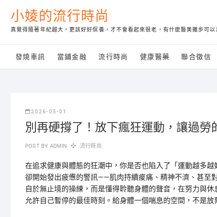
Skip
小婈的流行時尚
to
content
真覺得隨著年紀越大，更該好好保養，才不會看起來很老，有什麼醫美撇步可以
發燒車訊
當鋪金融
流行時尚
健康醫藥
聯合徵信
2026-05-01
別再硬撐了！放下瘋狂運動，讓過勞
POST BY
ADMIN
流行時尚
在追求健康與體態的狂潮中，你是否也陷入了「運動越多越
卻開始發出疲憊的警訊——肌肉持續痠痛、精神不濟、甚至
自於無止境的操練，而是懂得聆聽身體的聲音，在努力與休
允許自己暫停的最佳時刻。給身體一個喘息的空間，不是放