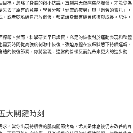
個目標，忽略了身體的微小抗議，直到某天傷痛突然爆發，才驚覺為
便失去了原有的意義。學會分辨「健康的疲勞」與「過勞的警訊」，
式，或者乾脆給自己放個假，都能讓身體有機會修復與成長。記住，
面標籤。然而，科學研究早已證實，充足的恢復對於運動表現和整體
也需要時間從高強度刺激中恢復。強迫身體在疲憊狀態下持續運轉，
身體的恢復節奏，你將發現，適當的停頓反而能帶來更大的進步動
五大關鍵時刻
需求。當你出現持續性的肌肉關節疼痛，尤其是休息後仍未改善的疼