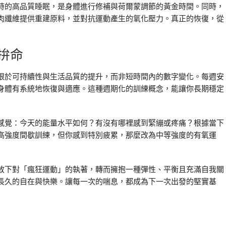
時的高品質睡眠，是身體進行修補與荷爾蒙調節的黃金時間。同時，
肉纖維提供重建原料，並對抗運動產生的氧化壓力。真正的恢復，從
拚命
眼於可持續性與生活品質的提升，而非短時間內的數字變化。每週安
身體有系統地恢復與適應。這種週期化的訓練概念，能讓你長期穩定
感覺：今天的能量水平如何？有沒有哪裡感到緊繃或疼痛？根據當下
高強度間歇訓練，但你感到特別疲累，那麼改為中等強度的有氧運
放下對「瘋狂運動」的執著，轉而擁抱一種彈性、平衡且充滿自我關
長久的自在與快樂。讓每一次的喘息，都成為下一次出發的堅實基