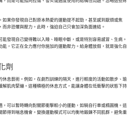
痛，而是可能指向拉傷、發炎或過度使用的結構性問題。忽略這些疼
。如果你發現自己對原本熱愛的運動提不起勁，甚至感到厭煩或焦
，而非恐懼與壓力。此時，強迫自己只會加深負面連結。
可能發現自己變得難以入睡、睡眠中斷，或是特別容易感冒、生病。
功能，它正在全力應付你施加的運動壓力。給身體放假，就是強化自
化劑
的休息藝術。例如，在劇烈訓練的隔天，進行輕度的活動如散步、瑜
緩解肌肉緊繃。這種積極的休息方式，能讓身體在低衝擊的狀態下持
適，可以暫時轉向對關節衝擊較小的運動，如騎自行車或橢圓機。這
關節得到喘息機會。變換運動模式可以均衡地鍛鍊不同肌群，避免重