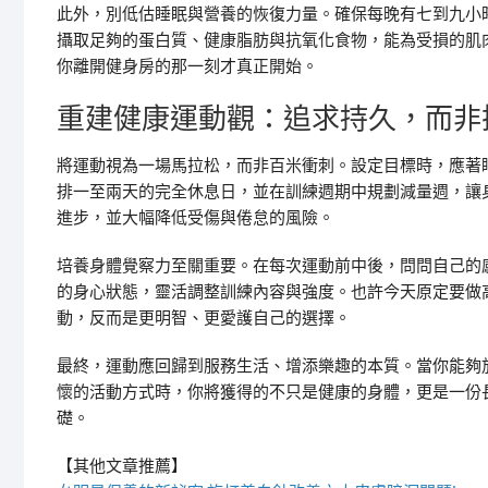
此外，別低估睡眠與營養的恢復力量。確保每晚有七到九小
攝取足夠的蛋白質、健康脂肪與抗氧化食物，能為受損的肌
你離開健身房的那一刻才真正開始。
重建健康運動觀：追求持久，而非
將運動視為一場馬拉松，而非百米衝刺。設定目標時，應著
排一至兩天的完全休息日，並在訓練週期中規劃減量週，讓
進步，並大幅降低受傷與倦怠的風險。
培養身體覺察力至關重要。在每次運動前中後，問問自己的
的身心狀態，靈活調整訓練內容與強度。也許今天原定要做
動，反而是更明智、更愛護自己的選擇。
最終，運動應回歸到服務生活、增添樂趣的本質。當你能夠
懷的活動方式時，你將獲得的不只是健康的身體，更是一份
礎。
【其他文章推薦】