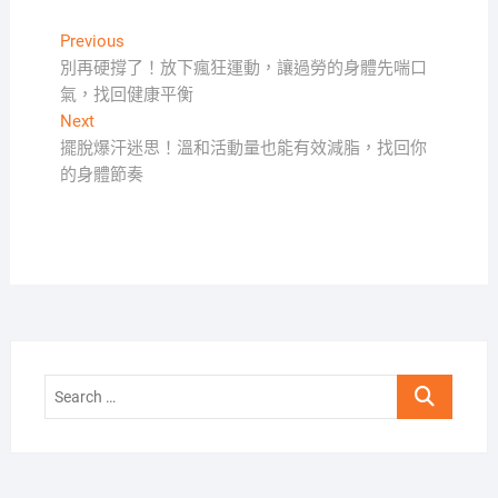
文
Previous
Previous
post:
別再硬撐了！放下瘋狂運動，讓過勞的身體先喘口
章
氣，找回健康平衡
導
Next
Next
覽
post:
擺脫爆汗迷思！溫和活動量也能有效減脂，找回你
的身體節奏
Search
…