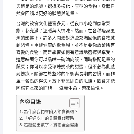
與飽足的訊號，選擇多樣化、原型的食物，身體自
然會回饋以更好的狀態與能量。
台灣的飲食文化豐富多元，從夜市小吃到家常菜
餚，都充滿了溫暖與人情味。然而，在各種瘦身風
潮的影響下，許多人開始對這些充滿回憶的食物感
到恐懼。重建健康的飲食觀，並不是要你放棄所有
喜愛的食物，而是學習如何有意識地選擇與享受。
這意味著你可以品嚐一碗滷肉飯，同時搭配足量的
蔬菜；你可以享受珍珠奶茶的甜蜜，但不必為此感
到愧疚。關鍵在於整體的平衡與長期的習慣，而非
單一餐點的得失。放下非黑即白的思維，飲食才能
回歸它本來的面貌——滋養生命、帶來愉悅。
內容目錄
為什麼我們會陷入節食循環？
「好好吃」的具體實踐策略
超越體重數字，擁抱全面健康