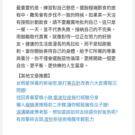
最重要的是，練習對自己慈悲。擺脫極端節食的旅
程中，難免會有步伐不一致的時候。如果某一天沒
有按照計劃飲食，請不要嚴厲地批判自己。這只是
一餐、一天，並不代表失敗。接納自己的不完美，
用鼓勵取代責罵，就像對待一位正在努力的好朋
友。健康的生活是漫長的馬拉松，而不是短跑衝
刺。當你開始善待自己的身體，給予它所需的尊重
與養分，你不僅會擺脫惡性循環，更將開啟一個更
自信、更平衡、更快樂的人生篇章。
【其他文章推薦】
女明星保養的新祕密,施打
美白針
改善六大皮膚暗沉
問題!
找回青春緊緻小臉,
電波拉皮
施打經驗分享
懶人
瘦臉
激推睡前二步驟,讓你輕鬆擁有瓜子臉!
淚溝
顯疲憊老態，想知道該如何去除還你好氣色呢?
有效擊碎去斑,
皮秒
新技術喚醒年輕肌力