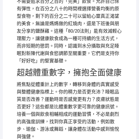
不需要追求百分之百的「完美」飲食。允許自己保
有彈性，在百分之八十的時間裡選擇營養均衡的原
型食物，剩下的百分之二十可以留給心靈真正渴望
的美食，無論是媽媽做的紅燒肉，還是下班後與朋
友分享的鹽酥雞。這種「80/20法則」能有效減輕心
理壓力，讓健康飲食成為一種可持續的生活方式，
而非短期的懲罰。同時，認識到水分攝取與充足睡
眠對新陳代謝與食慾調節至關重要，它們是支持你
「好好吃」的堅實基礎。
超越體重數字，擁抱全面健康
將焦點從體重計上的數字，轉移到身體的真實感受
與整體健康指標上。你的精力是否更充沛？睡眠品
質是否改善？運動時是否感覺更有力？皮膚狀態是
否更好？這些都是比體重數字更可靠的健康訊號。
培養一個與飲食相輔相成的運動習慣，不必是劇烈
的高強度訓練，找到你真正享受的活動，例如散
步、瑜伽、游泳或舞蹈，讓身體在活動中感到愉悅
與強健。