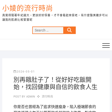
Skip
小婈的流行時尚
to
content
真覺得隨著年紀越大，更該好好保養，才不會看起來很老，有什麼醫美撇步可以
讓我的肌膚比較緊實呢
Search
…
2026-05-01
別再餓肚子了！從好好吃飯開
始，找回健康與自信的飲食人生
POST BY
ADMIN
流行時尚
你是否也曾經為了追求快速瘦身，陷入極端節食的