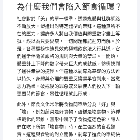
為什麼我們會陷入節食循環？
社會對於「美」的單一標準，透過媒體與社群網路
不斷放大，塑造出對特定體型的崇拜。這種無所不
在的壓力，讓許多人將自我價值與體重數字畫上等
號，誤以為只要變瘦，一切問題都能迎刃而解。於
是，各種標榜快速見效的極端飲食法大行其道，它
們通常伴隨著嚴格的規則與大量的禁忌。一開始，
體重計上下降的數字帶來巨大的成就感，彷彿找到
了通往幸福的捷徑。但這種以剝奪為基礎的方法難
以持久，身體與心理的雙重反撲遲早會到來。當意
志力耗盡，破戒後的罪惡感又驅使人們投入下一輪
更嚴苛的節食，惡性循環就此形成。
此外，節食文化常常將食物簡單地分為「好」與
「壞」，例如蔬菜是好食物，蛋糕是壞食物。這種
標籤化的思維，無形中賦予了食物道德色彩，讓人
們在吃下所謂「壞食物」時，產生強烈的自我譴
責。這種與食物的對立關係，剝奪了進食的單純快