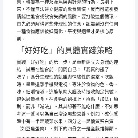
樂，轉變為一種充滿焦慮與計算的行為。長期下
來，不僅無法建立健康的飲食習慣，反而可能引發
情緒性進食或飲食失調的風險。要打破這個循環，
首先必須解構這些非理性的信念，認識到沒有任何
一種食物應該被妖魔化，平衡與適量才是核心原
則。
「好好吃」的具體實踐策略
實踐「好好吃」的第一步，是重新建立與身體的連
結。試著在進食前，問問自己：「我真的餓了
嗎？」區分生理性的飢餓與情緒性的渴望。吃飯
時，盡量遠離手機與電視，專注於食物的色、香、
味，細嚼慢嚥。這能幫助大腦及時接收飽足訊號，
避免過量進食。在食物的選擇上，遵循「加法」原
則，而非「減法」。與其想著不能吃什麼，不如思
考這一餐可以為自己增添哪些營養。例如，確保餐
盤中有一半是蔬菜水果，四分之一是優質蛋白質
（如豆魚蛋肉），剩下的四分之一是全穀雜糧類。