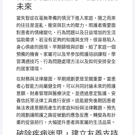
未來
當失智症在毫無準備的情況下進入家庭，隨之而來
的往往是混亂、衝突與巨大的壓力。照護者需要面
對患者的情緒變化、行為問題以及日益增加的生活
協助需求，若沒有足夠的知識與支持，很容易陷入
身心俱疲的困境。早期篩檢與診斷，給了家庭一個
預備的機會。家屬可以及早參加照護培訓課程，學
習溝通技巧、行為問題處理方法以及如何安排安全
的居家環境。
在財務與法律層面，早期規劃更是至關重要。當患
者心智能力尚屬健全時，可以共同討論未來的照護
意願、財產管理與醫療決定，並透過意定監護、安
養信託等法律工具進行安排。這能避免後期因患者
無法表達意願而產生的家庭糾紛與法律難題。預先
的規劃讓照護之路從被動的應急反應，轉變為有計
畫的從容前行，大幅提升患者與家屬的生活品質。
破除疾病迷思，建立友善支持