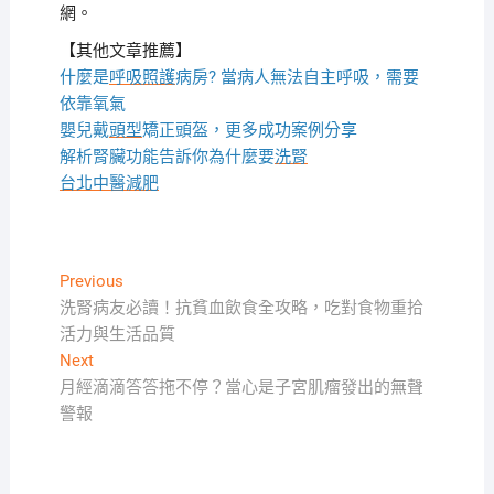
網。
【其他文章推薦】
什麼是
呼吸照護
病房? 當病人無法自主呼吸，需要
依靠氧氣
嬰兒戴
頭型
矯正頭盔，更多成功案例分享
解析腎臟功能告訴你為什麼要
洗腎
台北中醫減肥
文
Previous
Previous
post:
洗腎病友必讀！抗貧血飲食全攻略，吃對食物重拾
章
活力與生活品質
導
Next
Next
覽
post:
月經滴滴答答拖不停？當心是子宮肌瘤發出的無聲
警報