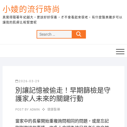
Skip
小婈的流行時尚
to
content
真覺得隨著年紀越大，更該好好保養，才不會看起來很老，有什麼醫美撇步可以
讓我的肌膚比較緊實呢
Search
…
2026-03-29
別讓記憶被偷走！早期篩檢是守
護家人未來的關鍵行動
POST BY
ADMIN
健康醫藥
當家中的長輩開始重複詢問相同的問題，或是忘記