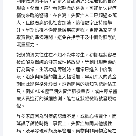
剛剛做過的事情，許多人會認為這只是老化的自然
現象。然而，這些看似輕微的跡象，可能是失智症
悄悄來臨的警訊。在台灣，失智症人口已超過32萬
人，且隨著高齡化社會加速，這個數字正持續攀
升。早期篩檢不僅能延緩疾病進程，更能為家庭爭
取寶貴的準備時間，避免在措手不及中面對照護的
沉重壓力。
記憶的流失往往在不知不覺中發生，初期症狀容易
被誤解為單純的健忘或性格改變。等到出現明顯的
行為異常、生活功能障礙時，通常已進入中度階
段，治療與照護的難度大幅增加。早期介入的黃金
期因此顯得格外珍貴。透過簡易的認知功能評估工
具，例如AD-8極早期失智症篩檢量表，或由專業醫
療人員進行的詳細檢測，能在症狀輕微時就發現端
倪。
許多家庭因為對疾病認識不足，或擔心標籤化，而
延誤了篩檢時機。事實上，失智症如同其他慢性
病，及早發現就能及早管理。藥物與非藥物治療在