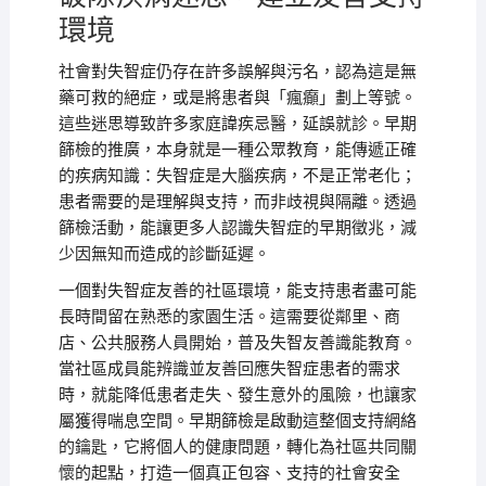
環境
社會對失智症仍存在許多誤解與污名，認為這是無
藥可救的絕症，或是將患者與「瘋癲」劃上等號。
這些迷思導致許多家庭諱疾忌醫，延誤就診。早期
篩檢的推廣，本身就是一種公眾教育，能傳遞正確
的疾病知識：失智症是大腦疾病，不是正常老化；
患者需要的是理解與支持，而非歧視與隔離。透過
篩檢活動，能讓更多人認識失智症的早期徵兆，減
少因無知而造成的診斷延遲。
一個對失智症友善的社區環境，能支持患者盡可能
長時間留在熟悉的家園生活。這需要從鄰里、商
店、公共服務人員開始，普及失智友善識能教育。
當社區成員能辨識並友善回應失智症患者的需求
時，就能降低患者走失、發生意外的風險，也讓家
屬獲得喘息空間。早期篩檢是啟動這整個支持網絡
的鑰匙，它將個人的健康問題，轉化為社區共同關
懷的起點，打造一個真正包容、支持的社會安全