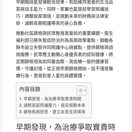
早期階段能發揮較佳效果，有助維持患者的生活品
質與自主能力。同時，家屬也能提前學習照護技
巧，調整居家環境，並規劃未來的財務與法律安
排，減輕長期照護帶來的身心負擔。
推動社區篩檢與民眾教育是當前的重要課題。衛生
福利部已將失智症防治列為長照政策重點，鼓勵各
縣市設立失智共同照護中心與據點，提供篩檢與諮
詢服務。民眾應主動關心身邊長者的認知健康，將
定期篩檢視為如同量血壓、測血糖一般的健康習
慣。守護記憶，從正視早期篩檢開始，這不僅是醫
療行為，更是對家人愛的具體實踐。
內容目錄
早期發現，為治療爭取寶貴時間
減輕家庭照護壓力，提前規劃未來
破除疾病迷思，建立友善支持環境
早期發現，為治療爭取寶貴時