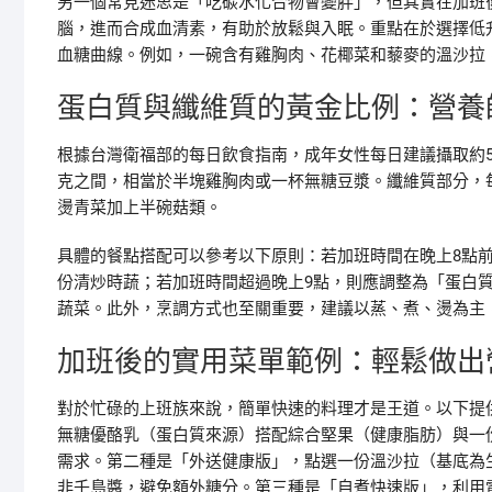
另一個常見迷思是「吃碳水化合物會變胖」，但其實在加班
腦，進而合成血清素，有助於放鬆與入眠。重點在於選擇低
血糖曲線。例如，一碗含有雞胸肉、花椰菜和藜麥的溫沙拉
蛋白質與纖維質的黃金比例：營養
根據台灣衛福部的每日飲食指南，成年女性每日建議攝取約50-6
克之間，相當於半塊雞胸肉或一杯無糖豆漿。纖維質部分，每日
燙青菜加上半碗菇類。
具體的餐點搭配可以參考以下原則：若加班時間在晚上8點前
份清炒時蔬；若加班時間超過晚上9點，則應調整為「蛋白質
蔬菜。此外，烹調方式也至關重要，建議以蒸、煮、燙為主
加班後的實用菜單範例：輕鬆做出
對於忙碌的上班族來說，簡單快速的料理才是王道。以下提
無糖優酪乳（蛋白質來源）搭配綜合堅果（健康脂肪）與一份
需求。第二種是「外送健康版」，點選一份溫沙拉（基底為
非千島醬，避免額外糖分。第三種是「自煮快速版」，利用