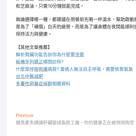
和芝麻油，只需10分鐘就能完成。
無論選擇哪一種，都建議在用餐前先喝一杯溫水，幫助啟動
是為了「補償」白天的疲勞，而是為了讓身體在夜間能順利
保持活力與健康。
【其他文章推薦】
解析腎臟功能告訴你為什麼要
洗腎
板橋牙列矯正
哪間診所?
什麼是
呼吸照護
病房? 當病人無法自主呼吸，需要依靠氧氣
台北中醫減肥
多囊性卵巢症候群
相關資料
文
Previous
Previous
post:
胰島素失調讓肝臟變成脂肪工廠，你的健康正在被悄悄掏空
章
導