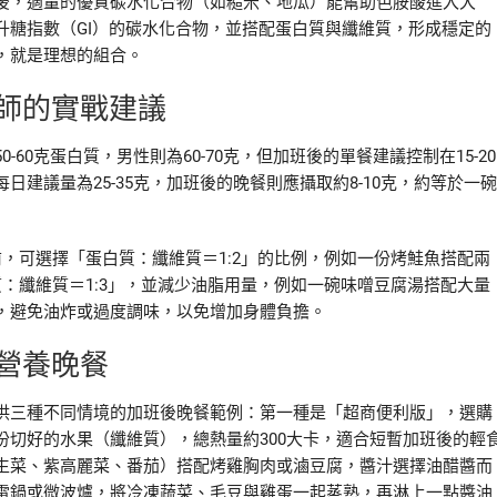
後，適量的優質碳水化合物（如糙米、地瓜）能幫助色胺酸進入大
升糖指數（GI）的碳水化合物，並搭配蛋白質與纖維質，形成穩定的
，就是理想的組合。
師的實戰建議
0克蛋白質，男性則為60-70克，但加班後的單餐建議控制在15-20
建議量為25-35克，加班後的晚餐則應攝取約8-10克，約等於一碗
，可選擇「蛋白質：纖維質＝1:2」的比例，例如一份烤鮭魚搭配兩
：纖維質＝1:3」，並減少油脂用量，例如一碗味噌豆腐湯搭配大量
，避免油炸或過度調味，以免增加身體負擔。
營養晚餐
供三種不同情境的加班後晚餐範例：第一種是「超商便利版」，選購
切好的水果（纖維質），總熱量約300大卡，適合短暫加班後的輕
生菜、紫高麗菜、番茄）搭配烤雞胸肉或滷豆腐，醬汁選擇油醋醬而
電鍋或微波爐，將冷凍蔬菜、毛豆與雞蛋一起蒸熟，再淋上一點醬油