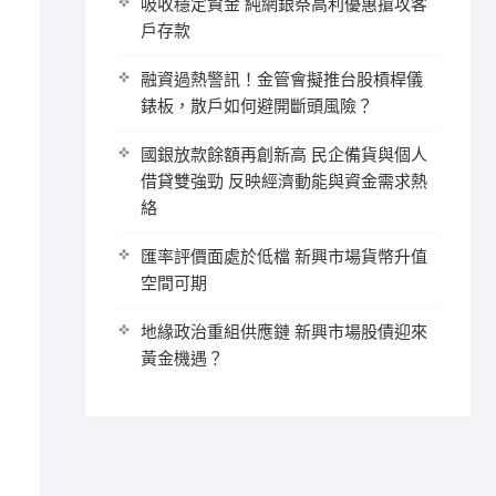
吸收穩定資金 純網銀祭高利優惠搶攻客
戶存款
融資過熱警訊！金管會擬推台股槓桿儀
錶板，散戶如何避開斷頭風險？
國銀放款餘額再創新高 民企備貨與個人
借貸雙強勁 反映經濟動能與資金需求熱
絡
匯率評價面處於低檔 新興市場貨幣升值
空間可期
地緣政治重組供應鏈 新興市場股債迎來
黃金機遇？