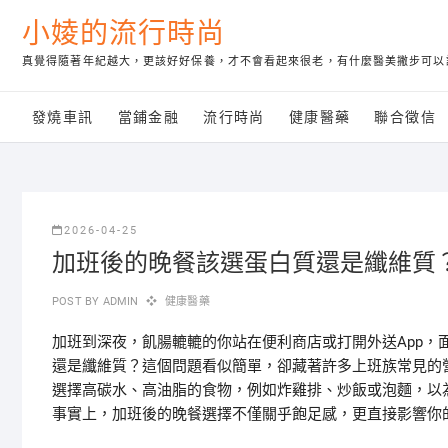
Skip
小婈的流行時尚
to
content
真覺得隨著年紀越大，更該好好保養，才不會看起來很老，有什麼醫美撇步可以
發燒車訊
當鋪金融
流行時尚
健康醫藥
聯合徵信
2026-04-25
加班後的晚餐該選蛋白質還是纖維質
POST BY
ADMIN
健康醫藥
加班到深夜，飢腸轆轆的你站在便利商店或打開外送App，
還是纖維質？這個問題看似簡單，卻藏著許多上班族常見的
選擇高碳水、高油脂的食物，例如炸雞排、炒飯或泡麵，以
事實上，加班後的晚餐選擇不僅關乎飽足感，更直接影響你