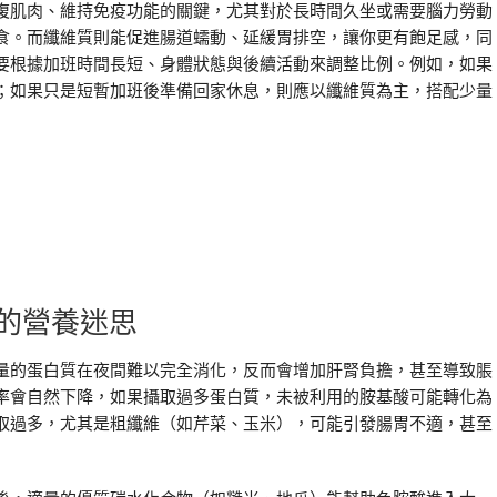
復肌肉、維持免疫功能的關鍵，尤其對於長時間久坐或需要腦力勞動
食。而纖維質則能促進腸道蠕動、延緩胃排空，讓你更有飽足感，同
要根據加班時間長短、身體狀態與後續活動來調整比例。例如，如果
；如果只是短暫加班後準備回家休息，則應以纖維質為主，搭配少量
的營養迷思
量的蛋白質在夜間難以完全消化，反而會增加肝腎負擔，甚至導致脹
率會自然下降，如果攝取過多蛋白質，未被利用的胺基酸可能轉化為
取過多，尤其是粗纖維（如芹菜、玉米），可能引發腸胃不適，甚至