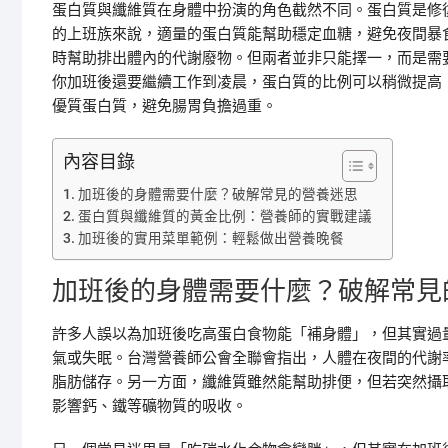
蛋白質與纖維質在身體中扮演的角色截然不同。蛋白質是修
的上班族來說，適量的蛋白質能幫助穩定血糖，避免夜間暴
時幫助排出體內的代謝廢物。但兩者並非只能擇一，而是需
你加班後還要繼續工作到凌晨，蛋白質的比例可以稍微提高
優質蛋白質，避免腸胃負擔過重。
內容目錄
加班後的身體需要什麼？破解常見的營養迷思
蛋白質與纖維質的黃金比例：營養師的實戰建議
加班後的實用菜單範例：輕鬆做出營養晚餐
加班後的身體需要什麼？破解常見
許多人誤以為加班後吃高蛋白食物能「補身體」，但其實過
氣或失眠。台灣營養師公會全聯會指出，人體在夜間的代謝
脂肪儲存。另一方面，纖維質雖然能幫助排便，但若突然攝
影響鈣、鐵等礦物質的吸收。