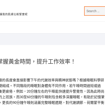
讓我的肌膚比較緊實呢
掌握黃金時間，提升工作效率！
睡的長度會直接影響下午的代謝效率與精神狀態嗎？根據睡眠科學研
眼期組成。不同階段的睡眠對身體有不同作用，若午睡時間過短或過
後更疲倦。例如，20分鐘左右的午睡能快速提升警覺性，因為此時尚
上班族。而30至60分鐘的午睡則包含較多深層睡眠，有助於記憶鞏
。更長的90分鐘午睡則涵蓋完整睡眠週期，對代謝調節、荷爾蒙平衡