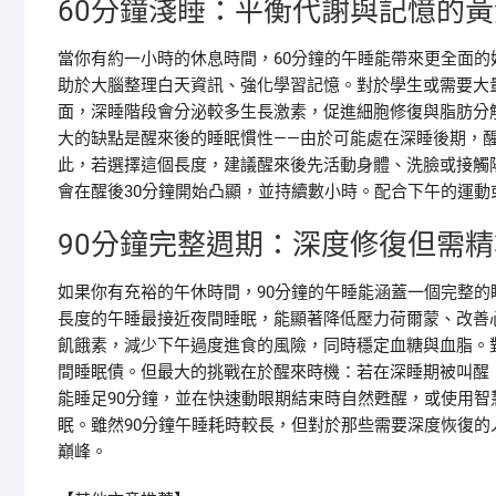
60分鐘淺睡：平衡代謝與記憶的
當你有約一小時的休息時間，60分鐘的午睡能帶來更全面
助於大腦整理白天資訊、強化學習記憶。對於學生或需要大
面，深睡階段會分泌較多生長激素，促進細胞修復與脂肪分
大的缺點是醒來後的睡眠慣性——由於可能處在深睡後期，醒
此，若選擇這個長度，建議醒來後先活動身體、洗臉或接觸
會在醒後30分鐘開始凸顯，並持續數小時。配合下午的運
90分鐘完整週期：深度修復但需
如果你有充裕的午休時間，90分鐘的午睡能涵蓋一個完整
長度的午睡最接近夜間睡眠，能顯著降低壓力荷爾蒙、改善
飢餓素，減少下午過度進食的風險，同時穩定血糖與血脂。
間睡眠債。但最大的挑戰在於醒來時機：若在深睡期被叫醒
能睡足90分鐘，並在快速動眼期結束時自然甦醒，或使用
眠。雖然90分鐘午睡耗時較長，但對於那些需要深度恢復
巔峰。