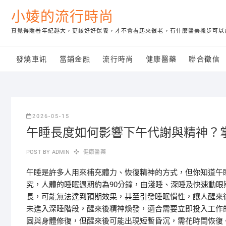
Skip
小婈的流行時尚
to
content
真覺得隨著年紀越大，更該好好保養，才不會看起來很老，有什麼醫美撇步可以
發燒車訊
當鋪金融
流行時尚
健康醫藥
聯合徵信
2026-05-15
午睡長度如何影響下午代謝與精神？
POST BY
ADMIN
健康醫藥
午睡是許多人用來補充體力、恢復精神的方式，但你知道午
究，人體的睡眠週期約為90分鐘，由淺睡、深睡及快速動
長，可能無法達到預期效果，甚至引發睡眠慣性，讓人醒來
未進入深睡階段，醒來後精神煥發，適合需要立即投入工作的
固與身體修復，但醒來後可能出現短暫昏沉，需花時間恢復