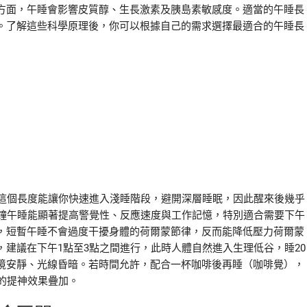
方面，午睡會影響皮質醇、生長激素及胰島素敏感度。適當的午睡長
。了解這些科學原理後，你可以根據自己的需求選擇最適合的午睡長
。這個長度能讓你快速進入淺睡階段，避開深層睡眠，因此醒來後幾乎
分鐘午睡能顯著提高警覺性、反應速度與工作記憶，特別適合需要下午
，短暫午睡不會過度干擾身體的荷爾蒙節律，反而能降低壓力荷爾蒙
建議在下午1點至3點之間進行，此時人體自然進入生理低谷，睡20
境安靜、光線昏暗。若時間允許，配合一杯咖啡後再睡（咖啡覺），
的提神效果疊加。