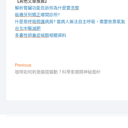
【其他文章推薦】
解析腎臟功能告訴你為什麼要
洗腎
板橋牙列矯正
哪間診所?
什麼是
呼吸照護
病房? 當病人無法自主呼吸，需要依靠氧氣
台北中醫減肥
多囊性卵巢症候群
相關資料
文
Previous
Previous
post:
咖啡如何刺激腸道蠕動？科學家揭開神秘面紗
章
導
覽