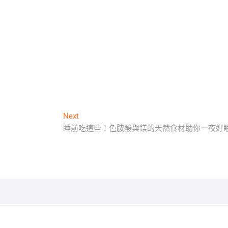
Next
Next
post:
睡前吃這些！色胺酸與鎂的天然食材助你一夜好