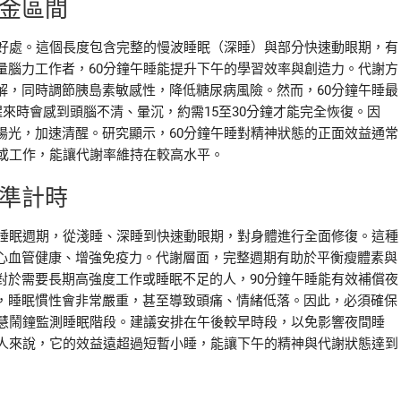
黃金區間
的好處。這個長度包含完整的慢波睡眠（深睡）與部分快速動眼期，有
量腦力工作者，60分鐘午睡能提升下午的學習效率與創造力。代謝方
解，同時調節胰島素敏感性，降低糖尿病風險。然而，60分鐘午睡最
來時會感到頭腦不清、暈沉，約需15至30分鐘才能完全恢復。因
陽光，加速清醒。研究顯示，60分鐘午睡對精神狀態的正面效益通常
動或工作，能讓代謝率維持在較高水平。
精準計時
的睡眠週期，從淺睡、深睡到快速動眼期，對身體進行全面修復。這種
心血管健康、增強免疫力。代謝層面，完整週期有助於平衡瘦體素與
對於需要長期高強度工作或睡眠不足的人，90分鐘午睡能有效補償夜
，睡眠慣性會非常嚴重，甚至導致頭痛、情緒低落。因此，必須確保
智慧鬧鐘監測睡眠階段。建議安排在午後較早時段，以免影響夜間睡
的人來說，它的效益遠超過短暫小睡，能讓下午的精神與代謝狀態達到