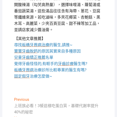
開酸辣湯（勾芡高熱量），選擇味噌湯、蘿蔔湯或
番茄蔬菜湯，這些湯品往往含有海帶、蔥花、豆腐
等纖維來源。若吃滷味，多夾花椰菜、杏鮑菇、黑
木耳、高麗菜，少夾百頁豆腐、甜不辣等加工品，
並請店家減少醬油膏。
【其他文章推薦】
尋找
板橋牙周病治療
的醫生,請推~
寶寶牙齒脫鈣
的原因其實來自多種原因
兒童牙齒矯正推薦
名單
覺得牙齒怪怪的,有輕手的
牙齒診療
醫生嗎?
板橋牙周病
治療診所比較專業的醫生有嗎?
固定假牙
治療怎麼做~
文
Previous
Previous
post:
上班族必看！3餐這樣吃蛋白質，基礎代謝率提升
章
40%的秘密