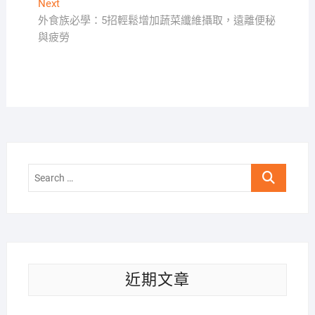
導
Next
Next
覽
post:
外食族必學：5招輕鬆增加蔬菜纖維攝取，遠離便秘
與疲勞
Search
…
近期文章