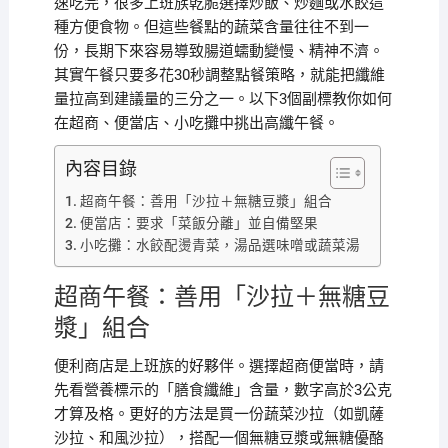
速吃完，很多上班族乾脆選擇炒飯、炒麵或水餃這
種方便食物。但這些餐點的蔬菜含量往往不到一
份，長期下來容易導致腸道蠕動變慢、精神不濟。
其實午餐只要多花30秒調整點餐策略，就能把纖維
量拉高到建議量的三分之一。以下3個副標教你如何
在超商、便當店、小吃攤中挑出高纖午餐。
內容目錄
超商午餐：善用「沙拉＋無糖豆漿」組合
便當店：要求「菜飯分離」並自備堅果
小吃攤：水餃配燙青菜，湯品選味噌或蔬菜湯
超商午餐：善用「沙拉＋無糖豆
漿」組合
便利商店是上班族的好夥伴。選擇超商便當時，請
先看營養標示的「膳食纖維」含量，數字高於3公克
才算及格。更好的方法是買一份蔬菜沙拉（如凱薩
沙拉、和風沙拉），搭配一個無糖豆漿或無糖優酪