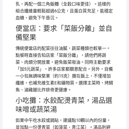
乳，再配一個三角飯糰（全穀口味更佳）。這樣的
組合纖維量輕鬆超過6公克，且蛋白質充足，能穩定
血糖，避免下午昏沉。
便當店：要求「菜飯分離」並自
備堅果
傳統便當店的配菜往往油膩，蔬菜種類也較單一。
點餐時直接告知店家「菜飯分離」，請他們將蔬
菜、肉類分開放置，避免飯菜吸油。同時主動要求
「加5元蔬菜」，許多店家都願意配合。另外，自備
一小包無調味堅果（約15克）撒在飯上，不僅增加
纖維，也補充維生素E和礦物質。選擇主菜時，烤鯖
魚、滷雞腿比炸排骨更健康。
小吃攤：水餃配燙青菜，湯品選
味噌或蔬菜湯
如果中午吃水餃或鍋貼，建議點10顆以內的份量，
並加點一份燙青菜（如菠菜、青江菜）。湯品則避