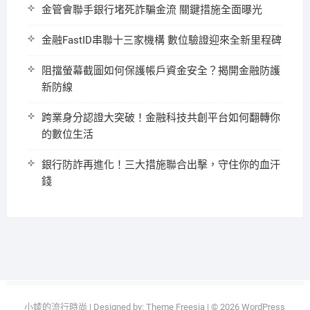
金管會聯手銀行堵死詐騙金流 關鍵措施全面曝光
金融FastID串聯十三家機構 數位驗證迎來全新里程碑
阻擋螢幕截圖如何保護帳戶資金安全？揭開金融防護
新防線
跨業身分認證大突破！金融科技共創平台如何翻轉你
的數位生活
銀行防詐再進化！三大措施聯合出擊，守住你的血汗
錢
小婈的流行時尚
| Designed by:
Theme Freesia
| © 2026
WordPress