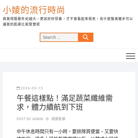
Skip
小婈的流行時尚
to
content
真覺得隨著年紀越大，更該好好保養，才不會看起來很老，有什麼醫美撇步可以
讓我的肌膚比較緊實呢
Search
…
2026-05-15
午餐這樣點！滿足蔬菜纖維需
求，體力續航到下班
POST BY
ADMIN
健康醫藥
中午休息時間只有一小時，要排隊買便當、又要快