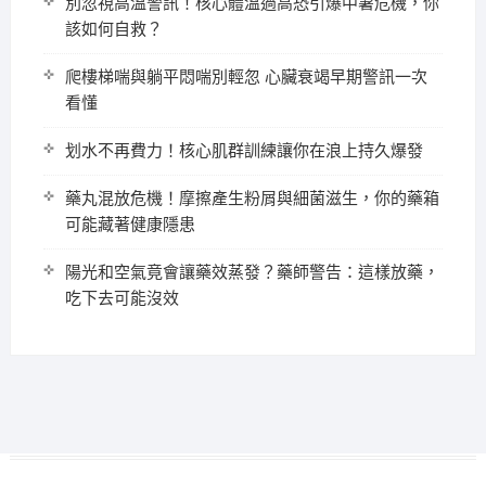
別忽視高溫警訊！核心體溫過高恐引爆中暑危機，你
該如何自救？
爬樓梯喘與躺平悶喘別輕忽 心臟衰竭早期警訊一次
看懂
划水不再費力！核心肌群訓練讓你在浪上持久爆發
藥丸混放危機！摩擦產生粉屑與細菌滋生，你的藥箱
可能藏著健康隱患
陽光和空氣竟會讓藥效蒸發？藥師警告：這樣放藥，
吃下去可能沒效