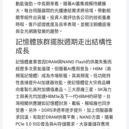
動能強勁。中長期來看，隨著AI叢集規模持續擴
大，每台伺服器間的光纖連結需求將倍增，帶動相
關零組件出貨量。投資人需評估各公司的技術量產
時程、客戶認證進度及良率表現，並關注銅纜退場
與全光網路發展的趨勢。
記憶體族群擺脫週期走出結構性
成長
記憶體產業曾因DRAM與NAND Flash的供需失衡而
經歷多次景氣循環，但隨著AI應用普及，HBM（高
頻寬記憶體）成為市場新寵，其高頻寬、低功耗特
性直接提升AI加速器效能，使記憶體從大宗商品轉
向客製化高附加價值產品。三大原廠三星、SK海力
士與美光均加速HBM3e及下一代HBM4的研發，台
灣相關供應鏈如記憶體封測、載板、模組廠也同步
受惠。另外，DDR5滲透率逐步提升，加上伺服器需
求回溫，有助於DRAM供需平衡；NAND方面，隨著
PCIe 5.0 SSD普及與AI存儲需求，大容量儲存應用