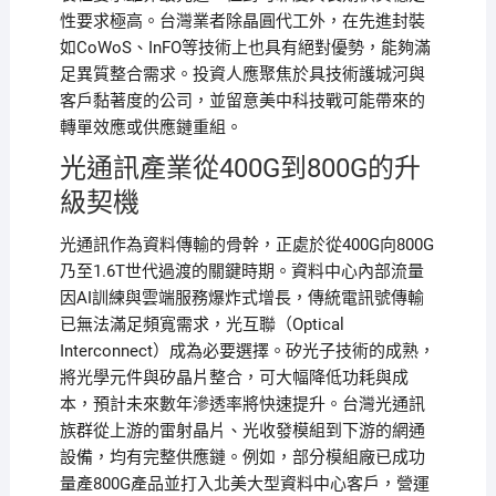
性要求極高。台灣業者除晶圓代工外，在先進封裝
如CoWoS、InFO等技術上也具有絕對優勢，能夠滿
足異質整合需求。投資人應聚焦於具技術護城河與
客戶黏著度的公司，並留意美中科技戰可能帶來的
轉單效應或供應鏈重組。
光通訊產業從400G到800G的升
級契機
光通訊作為資料傳輸的骨幹，正處於從400G向800G
乃至1.6T世代過渡的關鍵時期。資料中心內部流量
因AI訓練與雲端服務爆炸式增長，傳統電訊號傳輸
已無法滿足頻寬需求，光互聯（Optical
Interconnect）成為必要選擇。矽光子技術的成熟，
將光學元件與矽晶片整合，可大幅降低功耗與成
本，預計未來數年滲透率將快速提升。台灣光通訊
族群從上游的雷射晶片、光收發模組到下游的網通
設備，均有完整供應鏈。例如，部分模組廠已成功
量產800G產品並打入北美大型資料中心客戶，營運