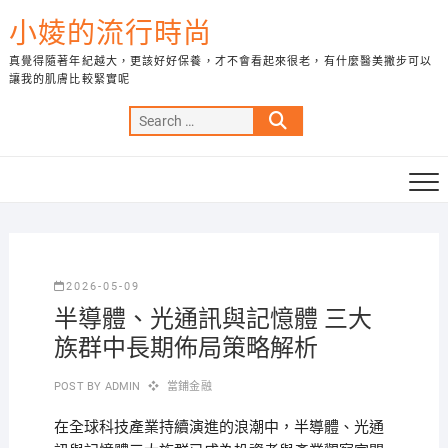
Skip
小婈的流行時尚
to
content
真覺得隨著年紀越大，更該好好保養，才不會看起來很老，有什麼醫美撇步可以
讓我的肌膚比較緊實呢
Search
…
2026-05-09
半導體、光通訊與記憶體 三大
族群中長期佈局策略解析
POST BY
ADMIN
當鋪金融
在全球科技產業持續演進的浪潮中，半導體、光通