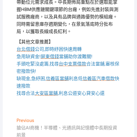
帶動位元需求成長。中長期佈局重點在於選取能掌
握HBM供應鏈關鍵環節的台廠，例如先進封裝與測
試服務廠商，以及具有品牌與通路優勢的模組廠。
同時需留意庫存週期變化，在景氣落底時分批布
局，以獲取長線成長紅利。
【其他文章推薦】
台北借錢
公司,即時紓困快速周轉
急用缺資金!
屏東借錢
當舖助你渡難關!
手頭吃緊沒處籌,找尋
台中支票借款
合法當舖,審核保
密撥款快!
缺現金,急紓困,
信義區當舖
利息低
信義區汽車借款
快
速撥款
找尋合法
大安區當舖
,利息公道安心貸安心還
文
Previous
Previous
post:
搶佔AI商機！半導體、光通訊與記憶體中長期投資
章
前景