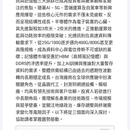
訊與記憶體三大族群已成為投資者與產業觀察家關
注的焦點。隨著AI、5G、雲端運算及自駕車等新興
應用爆發，這些核心元件的需求不僅未見疲軟，反
而呈現結構性成長。半導體作為電子裝置的心臟，
其先進製程如3奈米、2奈米的推進，正推動運算效
能與功耗效率的極限突破；光通訊則在高速資料傳
輸需求下，從25G/100G逐步邁向400G/800G甚至更
高階規格，成為資料中心與電信骨幹不可或缺的基
礎；記憶體市場受惠於HBM（高頻寬記憶體）與
DDR5的滲透率提升，加上AI訓練與推論對大量暫存
資料的需求，整體供需結構已由過去的週期性波動
轉向長期穩定成長。台灣廠商在全球供應鏈中扮演
關鍵角色，從晶圓代工、封測到網通設備、模組
廠，均具有領先技術與客戶信賴。投資人若欲進行
中長期佈局，需理解各產業的技術路徑、市場規模
與競爭壁壘，並關注地緣政治、庫存調整與終端需
求變化等風險因子。以下將從三個面向深入探討，
協助讀者掌握趨勢脈動。