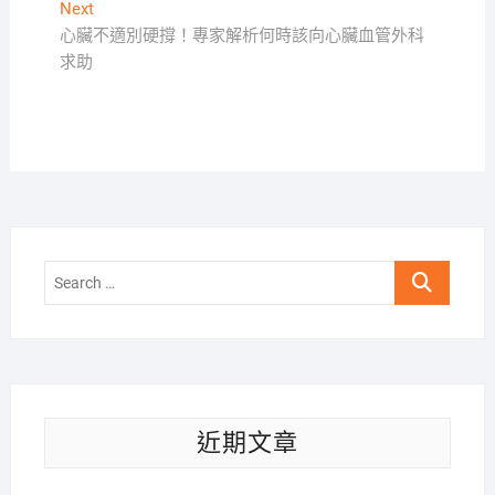
導
Next
Next
覽
post:
心臟不適別硬撐！專家解析何時該向心臟血管外科
求助
Search
…
近期文章