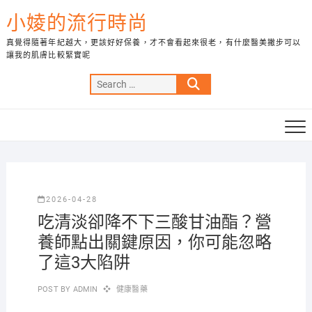
Skip
小婈的流行時尚
to
content
真覺得隨著年紀越大，更該好好保養，才不會看起來很老，有什麼醫美撇步可以
讓我的肌膚比較緊實呢
Search
…
2026-04-28
吃清淡卻降不下三酸甘油酯？營
養師點出關鍵原因，你可能忽略
了這3大陷阱
POST BY
ADMIN
健康醫藥