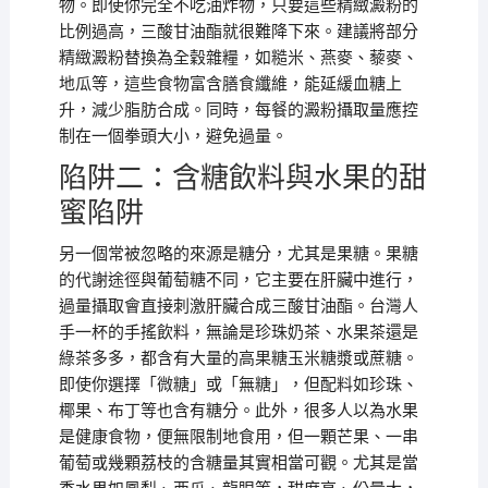
物。即使你完全不吃油炸物，只要這些精緻澱粉的
比例過高，三酸甘油酯就很難降下來。建議將部分
精緻澱粉替換為全穀雜糧，如糙米、燕麥、藜麥、
地瓜等，這些食物富含膳食纖維，能延緩血糖上
升，減少脂肪合成。同時，每餐的澱粉攝取量應控
制在一個拳頭大小，避免過量。
陷阱二：含糖飲料與水果的甜
蜜陷阱
另一個常被忽略的來源是糖分，尤其是果糖。果糖
的代謝途徑與葡萄糖不同，它主要在肝臟中進行，
過量攝取會直接刺激肝臟合成三酸甘油酯。台灣人
手一杯的手搖飲料，無論是珍珠奶茶、水果茶還是
綠茶多多，都含有大量的高果糖玉米糖漿或蔗糖。
即使你選擇「微糖」或「無糖」，但配料如珍珠、
椰果、布丁等也含有糖分。此外，很多人以為水果
是健康食物，便無限制地食用，但一顆芒果、一串
葡萄或幾顆荔枝的含糖量其實相當可觀。尤其是當