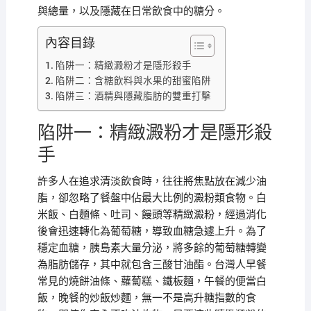
與總量，以及隱藏在日常飲食中的糖分。
內容目錄
陷阱一：精緻澱粉才是隱形殺手
陷阱二：含糖飲料與水果的甜蜜陷阱
陷阱三：酒精與隱藏脂肪的雙重打擊
陷阱一：精緻澱粉才是隱形殺
手
許多人在追求清淡飲食時，往往將焦點放在減少油
脂，卻忽略了餐盤中佔最大比例的澱粉類食物。白
米飯、白麵條、吐司、饅頭等精緻澱粉，經過消化
後會迅速轉化為葡萄糖，導致血糖急遽上升。為了
穩定血糖，胰島素大量分泌，將多餘的葡萄糖轉變
為脂肪儲存，其中就包含三酸甘油酯。台灣人早餐
常見的燒餅油條、蘿蔔糕、鐵板麵，午餐的便當白
飯，晚餐的炒飯炒麵，無一不是高升糖指數的食