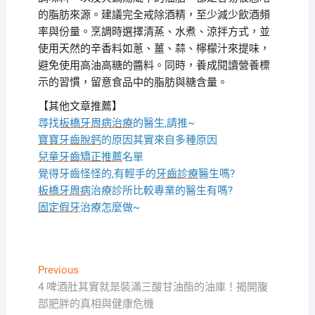
的脂肪來源。建議完全戒除酒精，至少減少飲酒頻
率與份量。烹調時選擇清蒸、水煮、涼拌方式，並
使用天然的辛香料如蔥、薑、蒜、檸檬汁來提味，
避免使用高油高糖的醬料。同時，養成閱讀營養標
示的習慣，留意食品中的脂肪與糖含量。
【其他文章推薦】
尋找
板橋牙周病治療
的醫生,請推~
寶寶牙齒脫鈣
的原因其實來自多種原因
兒童牙齒矯正推薦
名單
覺得牙齒怪怪的,有輕手的
牙齒診療
醫生嗎?
板橋牙周病
治療診所比較專業的醫生有嗎?
固定假牙
治療怎麼做~
文
Previous
Previous
post:
4 啤酒肚其實就是裝滿三酸甘油酯的油庫！揭開腹
章
部肥胖的真相與健康危機