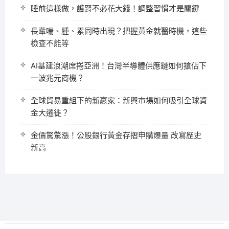
睡前這樣做，護腎不必花大錢！調整習慣才是關鍵
長輩喘、腫、累同時出現？把握黃金就醫時機，這些
檢查不能等
AI基建浪潮席捲亞洲！台灣半導體供應鏈如何搶佔下
一波兆元商機？
全球貿易重組下的新贏家：新興市場如何吸引全球資
金大遷徙？
金價驚驚漲！公股銀行黃金存摺申購爆量 改寫歷史
新高