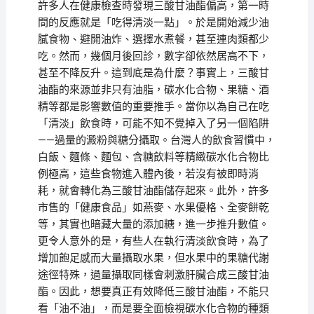
許多人在健康檢查時發現三酸甘油酯偏高，第一時
間的反應就是「吃得清淡一點」。於是開始減少油
膩食物、避開油炸、選擇水煮餐，甚至連肉類都少
吃。然而，幾個月後回診，數字卻依然居高不下，
甚至不降反升。這到底是為什麼？事實上，三酸甘
油酯的來源並非只有油脂，碳水化合物、果糖、酒
精等都是影響數值的重要推手。當你以為自己在吃
「清淡」飲食時，可能不知不覺掉入了另一個陷阱
——過量的澱粉與糖分攝取。台灣人的飲食習慣中，
白飯、麵條、麵包、含糖飲料等精緻碳水化合物比
例極高，這些食物進入體內後，若沒有被即時消
耗，就會轉化為三酸甘油酯儲存起來。此外，許多
市售的「健康食品」如燕麥、水果優格、全麥餅乾
等，其實也暗藏大量的添加糖，進一步推升數值。
更令人意外的是，有些人在執行清淡飲食時，為了
增加飽足感而大量攝取水果，但水果中的果糖代謝
途徑特殊，過量攝取同樣會刺激肝臟合成三酸甘油
酯。因此，想要真正有效降低三酸甘油酯，不能只
看「油不油」，而是要全面檢視碳水化合物的種類