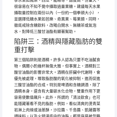
季水果如鳳梨、西瓜、龍眼等，甜度高、份量大，
很容易在不知不覺中攝取過量果糖。建議每天水果
攝取量控制在兩份以內（一份約一個拳頭大小），
並選擇低糖水果如芭樂、奇異果、莓果類。同時，
徹底戒除含糖飲料，改喝白開水、無糖茶或氣泡
水，對降低三酸甘油酯有顯著幫助。
陷阱三：酒精與隱藏脂肪的雙
重打擊
第三個陷阱則是酒精。許多人認為只要不吃油膩食
物，偶爾小酌幾杯無傷大雅，但事實上，酒精對三
酸甘油酯的影響非常大。酒精在肝臟中代謝時，會
優先被處理，導致脂肪酸的氧化被抑制，進而促進
三酸甘油酯的合成。特別是啤酒和含糖調酒，除了
酒精本身，還含有大量碳水化合物，雙重作用下更
容易使數值飆升。此外，所謂的「清淡飲食」也可
能隱藏著看不見的脂肪。例如，看似清爽的燙青菜
若淋上肉燥或油蔥酥，沙拉醬、千島醬、凱薩醬等
調味料，以及火鍋湯底中的油脂，都是容易被忽略