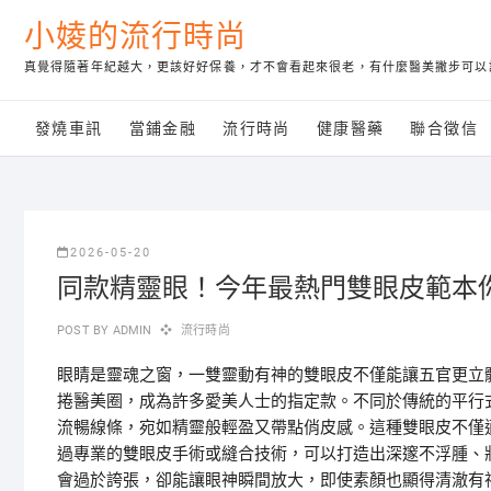
Skip
小婈的流行時尚
to
content
真覺得隨著年紀越大，更該好好保養，才不會看起來很老，有什麼醫美撇步可以
發燒車訊
當鋪金融
流行時尚
健康醫藥
聯合徵信
2026-05-20
同款精靈眼！今年最熱門雙眼皮範本
POST BY
ADMIN
流行時尚
眼睛是靈魂之窗，一雙靈動有神的雙眼皮不僅能讓五官更立
捲醫美圈，成為許多愛美人士的指定款。不同於傳統的平行
流暢線條，宛如精靈般輕盈又帶點俏皮感。這種雙眼皮不僅
過專業的雙眼皮手術或縫合技術，可以打造出深邃不浮腫、
會過於誇張，卻能讓眼神瞬間放大，即使素顏也顯得清澈有