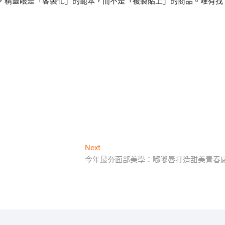
，精靈眼是「客製化」的範本，而不是「複製貼上」的商品。唯有找
Next
Next
post:
今年最夯面部美學：嘟嘟唇打造甜美青春