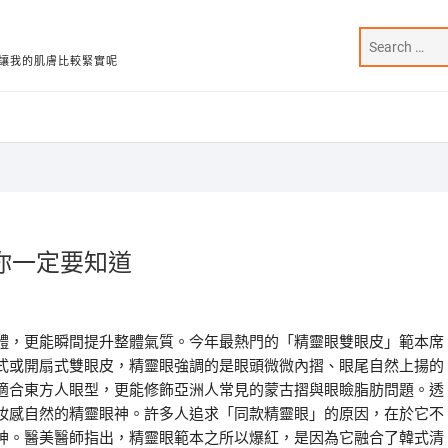
讓我的肌膚比較緊實呢
你一定要知道
體，更能瞬間提升整體氣質。今年最熱門的「精靈眼雙眼皮」範本席
式或開扇式雙眼皮，精靈眼強調的是眼頭微微內摺、眼尾自然上揚的
適合東方人眼型，更能修飾亞洲人常見的蒙古摺與眼瞼脂肪問題。透
妝感自然的精靈眼神。許多人追求「同款精靈眼」的原因，在於它不
神。醫美醫師指出，精靈眼範本之所以爆紅，是因為它融合了韓式清