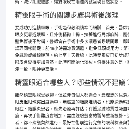
術，減少組織腫脹，讓雙眼皮在兩週內就呈現自然狀態。
精靈眼手術的關鍵步驟與術後護理
要成功打造精靈眼，手術過程必須精準而細膩。首先，醫師
眼皮更靠近眼頭，且外側稍微上揚。接著進行局部麻醉，隨
避免術後不對稱，醫師會在手術中多次讓患者睜眼閉眼，即時
護理同樣關鍵：前48小時需冰敷消腫，避免低頭或用力；
免感染或縫線脫落。約七至十天拆線，此時雙眼皮已初步成
眼皮會變得更加自然，此時可開始化淡妝。值得注意的是，
淺一致，眼神更靈活。
精靈眼適合哪些人？哪些情況不建議
雖然精靈眼深受歡迎，但並非每個人都適合。最理想的候選
眼皮但眼球突出度適中、無嚴重的脂肪堆積者，也能透過精
眼症、結膜炎患者，應先治療再評估；有蟹足腫體質或凝血
痕，再次手術難度會增加，需由經驗豐富的醫師重新設計。
者，都不建議貿然進行。最好在術前進行完整的眼科檢查與