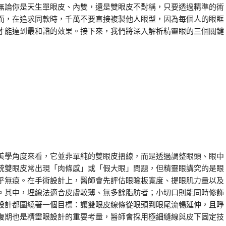
無論你是天生單眼皮、內雙，還是雙眼皮不對稱，只要透過精準的術
而，在追求同款時，千萬不要直接複製他人眼型，因為每個人的眼眶
才能達到最和諧的效果。接下來，我們將深入解析精靈眼的三個關鍵
美學角度來看，它並非單純的雙眼皮摺線，而是透過調整眼頭、眼中
統雙眼皮常出現「肉條感」或「假大眼」問題，但精靈眼講究的是眼
乎無痕。在手術設計上，醫師會先評估眼瞼板寬度、提眼肌力量以及
。其中，埋線法適合皮膚較薄、無多餘脂肪者；小切口則能同時修飾
設計都圍繞著一個目標：讓雙眼皮線條從眼頭到眼尾流暢延伸，且睜
復期也是精靈眼設計的重要考量，醫師會採用極細縫線與皮下固定技