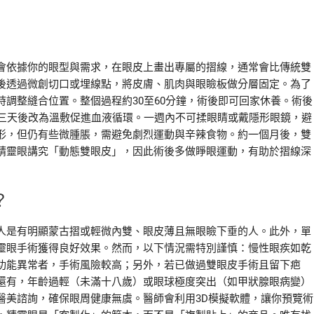
會依據你的眼型與需求，在眼皮上畫出專屬的摺線，通常會比傳統雙
後透過微創切口或埋線點，將皮膚、肌肉與眼瞼板做分層固定。為了
調整縫合位置。整個過程約30至60分鐘，術後即可回家休養。術後
第三天後改為溫敷促進血液循環。一週內不可揉眼睛或戴隱形眼鏡，避
形，但仍有些微腫脹，需避免劇烈運動與辛辣食物。約一個月後，雙
精靈眼講究「動態雙眼皮」，因此術後多做睜眼運動，有助於摺線深
？
人是有明顯蒙古摺或輕微內雙、眼皮薄且無眼瞼下垂的人。此外，單
靈眼手術獲得良好效果。然而，以下情況需特別謹慎：慢性眼疾如乾
功能異常者，手術風險較高；另外，若已做過雙眼皮手術且留下疤
還有，年齡過輕（未滿十八歲）或眼球極度突出（如甲狀腺眼病變）
醫美諮詢，確保眼周健康無虞。醫師會利用3D模擬軟體，讓你預覽術