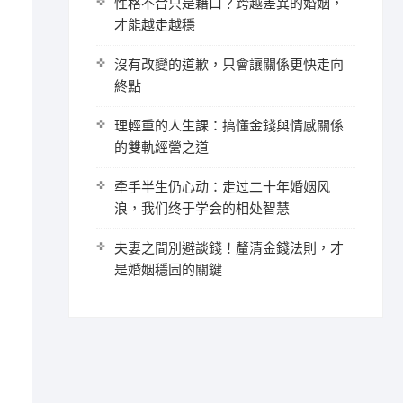
性格不合只是藉口？跨越差異的婚姻，
才能越走越穩
沒有改變的道歉，只會讓關係更快走向
終點
理輕重的人生課：搞懂金錢與情感關係
的雙軌經營之道
牵手半生仍心动：走过二十年婚姻风
浪，我们终于学会的相处智慧
夫妻之間別避談錢！釐清金錢法則，才
是婚姻穩固的關鍵