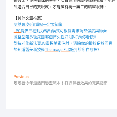
後效果，並根據你的臉型、眉骨高度來調整摺線弧度。記住
到適合自己的雙眼皮，才能擁有獨一無二的精靈眼神。
【其他文章推薦】
割雙眼皮6個重點一定要知道
LPG
提供三種動力輪軸模式可根據需求調整強度與節奏
微整型隆鼻
玻尿酸
哪個持久性好?施打前停看聽!!
對抗老化新法寶,
肉毒桿菌
素注射，消除你的皺紋逆齡回春
想知道醫美新技術
Thermage FLX
施打診所在哪裡?
文
Previous
Previous
post:
嘟嘟唇今年最熱門唇型範本！打造豐唇效果的完美指南
章
導
覽