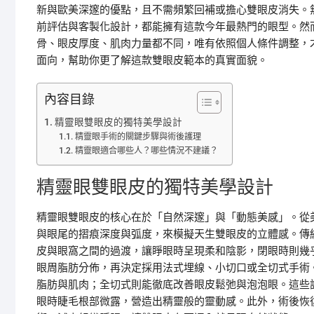
新與歐美深邃的優點，且不需頻繁回補或擔心雙眼皮消失。
前評估與客製化設計，都能擁有這款今年最熱門的眼型。然
骨、眼皮厚度、肌肉力量都不同，唯有依照個人條件調整，
面向，幫助你更了解這款雙眼皮範本的真實面貌。
內容目錄
精靈眼雙眼皮的獨特美學設計
精靈眼手術的關鍵步驟與術後護理
精靈眼適合哪些人？哪些情況不建議？
精靈眼雙眼皮的獨特美學設計
精靈眼雙眼皮的核心在於「自然深邃」與「動態美感」。從
與眼尾的摺痕深度與弧度，來模擬天生雙眼皮的立體感。傳
皮與眼窩之間的過渡，讓睜眼時呈現柔和陰影，閉眼時則幾
眼周脂肪分佈，再決定採用法式埋線、小切口或全切式手術
脂肪與肌肉；全切式則能徹底改善眼皮鬆弛與泡泡眼。這些
眼時睫毛根部微露，營造出精靈般的靈動感。此外，術後恢