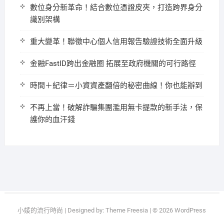
數位身分新革命！結合數位憑證皮夾，打造跨界身分
識別架構
重大變革！聯徵中心個人信用報告驗證技術全面升級
金融FastID跨出金融圈 拓展至政府機關的可行路徑
時間＋紀律＝小資資產翻倍的秘密曲線！你也能辦到
不再上當！破解詐騙集團濫用無卡提款的新手法，保
護你的血汗錢
小婈的流行時尚
| Designed by:
Theme Freesia
| © 2026
WordPress