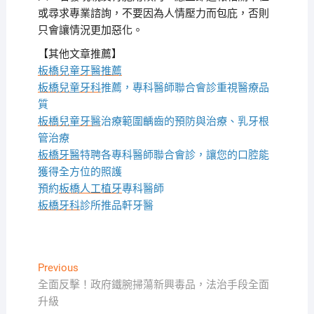
或尋求專業諮詢，不要因為人情壓力而包庇，否則
只會讓情況更加惡化。
【其他文章推薦】
板橋兒童牙醫推薦
板橋兒童牙科
推薦，專科醫師聯合會診重視醫療品
質
板橋兒童牙醫
治療範圍齲齒的預防與治療、乳牙根
管治療
板橋牙醫
特聘各專科醫師聯合會診，讓您的口腔能
獲得全方位的照護
預約
板橋人工植牙
專科醫師
板橋牙科
診所推品軒牙醫
文
Previous
Previous
post:
全面反擊！政府鐵腕掃蕩新興毒品，法治手段全面
章
升級