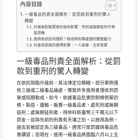
內容目錄
一級毒品刑責全面解析：從罰款到重刑的驚人
轉變
升級後對販賣者的致命影響：死刑或無期徒刑不再
是恐嚇
施用者該如何面對？勒戒與刑事處遇的雙重壓力
社會與家庭的連帶影響：一人吸毒，全家受累
一級毒品刑責全面解析：從罰
款到重刑的驚人轉變
在依託咪酯升級前，其法律定位模糊，部分案例僅
依三級或二級毒品論處，導致許多施用者僅收到罰
單或短期勒戒。如今，依據毒品危害防制條例第四
條，製造、運輸、販賣一級毒品者，處死刑或無期
徒刑；處無期徒刑者，得併科新臺幣三千萬元以下
罰金。這與先前的刑責有天壤之別。以施用為例，
過去若被認定為三級毒品，通常只是罰鍰與毒品危
害講習；但現在，施用一級毒品將面臨六月以上五