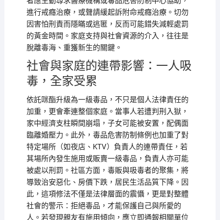
者應主動尋求醫療機構或毒品危害防制中心協助，
進行戒癮治療，或聲請緩起訴附命戒癮治療。切勿
因害怕刑責而隱瞞或逃匿，反而可能錯失減輕處罰
的黃金時間。家庭支持與社會資源的介入，往往是
脫離毒海、重獲新生的關鍵。
社會與家庭的連帶影響：一人吸
毒，全家受累
依託咪酯升級為一級毒品，不只是個人法律責任的
加重，更會牽連整個家庭。當事人若遭判刑入獄，
家中經濟支柱瞬間崩塌，子女可能被安置，配偶面
臨離婚壓力。此外，毒品危害防制條例也加重了對
特定場所（如夜店、KTV）負責人的連帶責任，若
其場所內發生施用或販賣一級毒品，負責人亦可能
被處以刑罰。社區方面，毒販與吸毒者的聚集，將
導致治安惡化、房價下跌，居民生活品質下降。因
此，這項修法不僅是法律層面的震懾，更是對整體
社會的警示：拒絕毒品，才能保護自己與所愛的
人。若發現親友有施用傾向，應立即通報相關單位