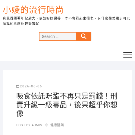
Skip
小婈的流行時尚
to
content
真覺得隨著年紀越大，更該好好保養，才不會看起來很老，有什麼醫美撇步可以
讓我的肌膚比較緊實呢
Search
…
2026-06-06
吸食依託咪酯不再只是罰錢！刑
責升級一級毒品，後果超乎你想
像
POST BY
ADMIN
健康醫藥