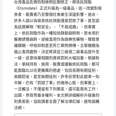
台灣毒品危害防制條例近期修正，將依託咪酯
（Etomidate）正式升級為一級毒品，這一改變對吸
食者、販賣者乃至整個社會產生深遠影響。過去，
許多人誤以為吸食依託咪酯僅是罰款了事，甚至認
為這類藥物「較安全」、「不易成癮」，但事實
上，依託咪酯作為一種短效靜脈麻醉劑，原本用於
醫療誘導麻醉，卻被濫用作為娛樂性藥物，導致意
識模糊、呼吸抑制甚至死亡案例頻傳。主管機關為
遏止濫用趨勢，決定將其從三級或二級毒品提升至
一級，這意味著相關刑責與罰則大幅加重。根據新
法，單純持有、施用、販賣或運輸依託咪酯，都可
能面臨比以往更嚴厲的懲處，包括長期有期徒刑、
高額罰金，甚至無期徒刑。許多民眾對此變革一知
半解，仍有「罰錢了事」的僥倖心態，但事實上，
一旦觸法，不僅留有下列案底，還可能喪失工作、
出國、參政等基本權利。本文將詳細解析升級後的
刑責差距，協助讀者全面了解法律紅線，避免誤觸
法網。