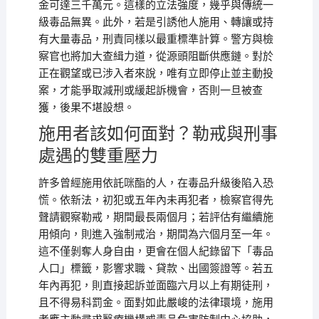
金可達三千萬元。這樣的立法強度，幾乎與傳統一
級毒品無異。此外，若是引誘他人施用、轉讓或持
有大量毒品，刑責同樣以最重標準計算。警方與檢
察官也將加大查緝力道，從源頭阻斷供應鏈。對於
正在觀望或已涉入者來說，唯有立即停止並主動投
案，才能爭取減刑或緩起訴機會，否則一旦被查
獲，後果不堪設想。
施用者該如何面對？勒戒與刑事
處遇的雙重壓力
許多曾經施用依託咪酯的人，在毒品升級後陷入恐
慌。依新法，初犯或五年內未再犯者，檢察官得先
聲請觀察勒戒，期間最長兩個月；若評估有繼續施
用傾向，則進入強制戒治，期間為六個月至一年。
這不僅剝奪人身自由，更會在個人紀錄留下「毒品
人口」標籤，影響求職、貸款、出國簽證等。若五
年內再犯，則直接起訴並面臨六月以上有期徒刑，
且不得易科罰金。面對如此嚴峻的法律環境，施用