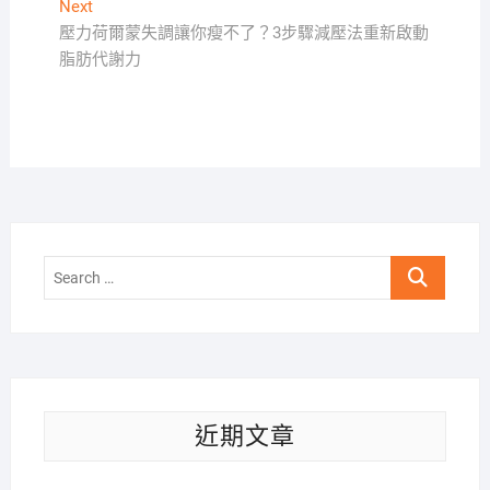
導
Next
Next
覽
post:
壓力荷爾蒙失調讓你瘦不了？3步驟減壓法重新啟動
脂肪代謝力
Search
…
近期文章