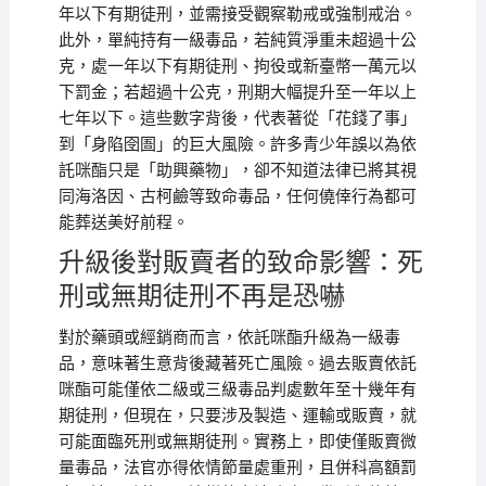
年以下有期徒刑，並需接受觀察勒戒或強制戒治。
此外，單純持有一級毒品，若純質淨重未超過十公
克，處一年以下有期徒刑、拘役或新臺幣一萬元以
下罰金；若超過十公克，刑期大幅提升至一年以上
七年以下。這些數字背後，代表著從「花錢了事」
到「身陷囹圄」的巨大風險。許多青少年誤以為依
託咪酯只是「助興藥物」，卻不知道法律已將其視
同海洛因、古柯鹼等致命毒品，任何僥倖行為都可
能葬送美好前程。
升級後對販賣者的致命影響：死
刑或無期徒刑不再是恐嚇
對於藥頭或經銷商而言，依託咪酯升級為一級毒
品，意味著生意背後藏著死亡風險。過去販賣依託
咪酯可能僅依二級或三級毒品判處數年至十幾年有
期徒刑，但現在，只要涉及製造、運輸或販賣，就
可能面臨死刑或無期徒刑。實務上，即使僅販賣微
量毒品，法官亦得依情節量處重刑，且併科高額罰