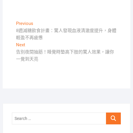
文
Previous
Previous
post:
8週減糖飲食計畫：驚人發現血液清澈度提升，身體
章
輕盈不再疲憊
導
Next
Next
覽
post:
告別夜間抽筋！睡覺時墊高下肢的驚人效果，讓你
一覺到天亮
Search
…