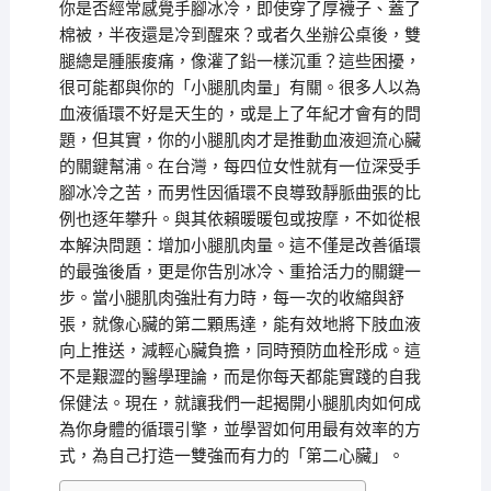
你是否經常感覺手腳冰冷，即使穿了厚襪子、蓋了
棉被，半夜還是冷到醒來？或者久坐辦公桌後，雙
腿總是腫脹痠痛，像灌了鉛一樣沉重？這些困擾，
很可能都與你的「小腿肌肉量」有關。很多人以為
血液循環不好是天生的，或是上了年紀才會有的問
題，但其實，你的小腿肌肉才是推動血液迴流心臟
的關鍵幫浦。在台灣，每四位女性就有一位深受手
腳冰冷之苦，而男性因循環不良導致靜脈曲張的比
例也逐年攀升。與其依賴暖暖包或按摩，不如從根
本解決問題：增加小腿肌肉量。這不僅是改善循環
的最強後盾，更是你告別冰冷、重拾活力的關鍵一
步。當小腿肌肉強壯有力時，每一次的收縮與舒
張，就像心臟的第二顆馬達，能有效地將下肢血液
向上推送，減輕心臟負擔，同時預防血栓形成。這
不是艱澀的醫學理論，而是你每天都能實踐的自我
保健法。現在，就讓我們一起揭開小腿肌肉如何成
為你身體的循環引擎，並學習如何用最有效率的方
式，為自己打造一雙強而有力的「第二心臟」。