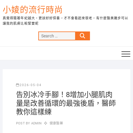
Skip
小婈的流行時尚
to
content
真覺得隨著年紀越大，更該好好保養，才不會看起來很老，有什麼醫美撇步可以
讓我的肌膚比較緊實呢
Search
…
2026-05-04
告別冰冷手腳！8增加小腿肌肉
量是改善循環的最強後盾，醫師
教你這樣練
POST BY
ADMIN
健康醫藥