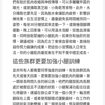
們有助於肌肉收縮與神經傳導。可以多曬曬早晨的
陽光，或是攝取黑芝麻、小魚乾等食物。此外，水
分攝取也要充足，因為脫水會讓肌肉疲勞，影響訓
練效果。在生活習慣上，盡量避免長時間維持同一
姿勢，每坐30分鐘就起來走動一下，或做幾個腳踝
運動。晚上回家後，可以用溫水泡腳，促進血液循
環，同時放鬆緊繃的小腿肌肉。如果你有抽菸的習
慣，建議戒除，因為尼古丁會使血管收縮，直接削
弱你努力鍛鍊的成果。把這些小習慣融入日常生
活，你的小腿肌肉量就會在不知不覺中穩定成長。
這些族群更要加強小腿訓練
並非所有人都需要同等強度的訓練，有些族群因為
先天或後天因素，更需要加強小腿肌肉的鍛鍊。第
一類是長時間久坐的辦公族，他們的腿部肌肉長期
處於被壓迫且不活動的狀態，小腿幫浦功能往往退
化得最快。建議在辦公桌下放一個小凳子，輪流將
腳踩在上面，或者使用腳踏式運動器材，在工作的
同時就能活動雙腿。第二類是孕婦，懷孕期間體重