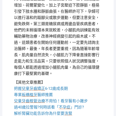
增加、荷爾蒙變化，加上子宮壓迫下腔靜脈，極易
引發下肢水腫和靜脈曲張。在醫師許可下，孕婦可
以進行溫和的踮腳尖或散步運動，但要注意安全，
避免跌倒。第三類是糖尿病或周邊血管疾病患者，
他們的末梢循環本來就較差，小腿肌肉訓練能有效
輔助藥物治療，改善神經病變引起的麻木感。不
過，這類患者在開始任何運動前，一定要先諮詢主
治醫師。最後，年長者更要重視，因為隨著年齡增
長，肌肉量自然流失，小腿肌力下降會直接影響行
走能力和生活品質。只要依照個人狀況調整強度，
每個人都能透過增加小腿肌肉量，為自己的循環健
康打下最堅實的基礎。
【其他文章推薦】
把握
兒童牙齒矯正
6-12歲成長期
專業
板橋植牙
醫師推薦
兒童牙齒根管治療
不用怕！看牙醫有小撇步
過40歲拉警報?何時該看「
不孕症
」門診?
解析腎臟功能告訴你為什麼要
洗腎