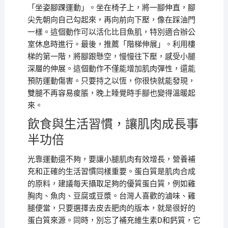
「坐姿腳踝運動」。坐在椅子上，將一腳伸直，腳
尖先朝向自己勾起來，再向前向下壓，像在踩油門
一樣。這個動作可以活化比目魚肌，特別適合辦公
室休息時進行。最後，推薦「階梯伸展」。利用樓
梯的第一階，將腳跟懸空，慢慢往下壓，感受小腿
深層的伸展。這個動作不僅能增加肌肉彈性，還能
預防運動傷害。只要持之以恆，你很快就能發現，
雙腿不再容易痠脹，晚上睡覺時手腳也變得溫暖起
來。
飲食與生活習慣，讓肌肉成長事
半功倍
光靠運動還不夠，要讓小腿肌肉有效增長，營養補
充和正確的生活習慣同樣重要。蛋白質是肌肉合成
的原料，建議每天攝取足夠的優質蛋白質，例如雞
胸肉、魚肉、豆腐或豆漿。台灣人喜歡的滷味、雞
腿便當，只要選擇去皮去肥肉的版本，就是很好的
蛋白質來源。同時，別忘了補充維生素D和鈣質，它