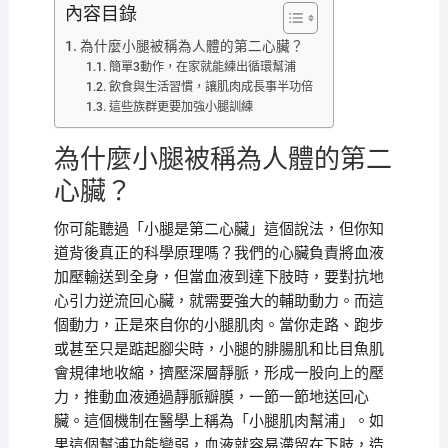
內容目錄
為什麼小腿被稱為人體的第二心臟？
簡單3動作，在家就能練出循環幫浦
飲食與生活習慣，讓肌肉成長事半功倍
這些族群更要加強小腿訓練
為什麼小腿被稱為人體的第二
心臟？
你可能聽過「小腿是第二心臟」這個說法，但你知
道背後真正的科學原理嗎？我們的心臟負責將血液
加壓輸送到全身，但當血液到達下肢時，要對抗地
心引力逆流回心臟，就需要強大的輔助動力。而這
個動力，正是來自你的小腿肌肉。當你走路、跑步
或甚至只是踮起腳尖時，小腿的腓腸肌和比目魚肌
會規律地收縮，擠壓深層靜脈，形成一股向上的壓
力，推動血液通過靜脈瓣膜，一節一節地送回心
臟。這個機制在醫學上稱為「小腿肌肉幫浦」。如
果這個幫浦功能變弱，血液就容易滯留在下肢，造