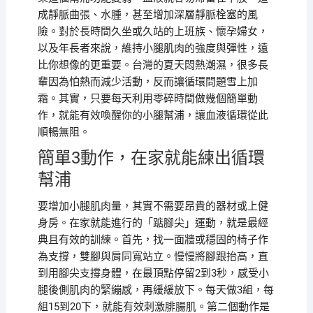
成靜脈曲張、水腫，甚至增加深層靜脈栓塞的風
險。對於長時間久坐或久站的上班族、懷孕婦女，
以及年長者來說，維持小腿肌肉的強度與彈性，遠
比你想像的更重要。台灣的夏天悶熱潮濕，很多長
輩因為怕熱而減少活動，反而讓循環問題雪上加
霜。其實，只要每天利用零碎時間做幾個簡單動
作，就能有效喚醒你的小腿幫浦，讓血液循環從此
順暢無阻。
簡單3動作，在家就能練出循環
幫浦
要增加小腿肌肉量，其實不需要昂貴的器材或上健
身房。在家就能進行的「踮腳尖」運動，就是最經
典且有效的訓練。首先，找一面牆或穩固的椅子作
為支撐，雙腳與肩同寬站立。慢慢將腳跟抬高，直
到用腳尖支撐身體，在最頂點停留2到3秒，感受小
腿後側肌肉的緊繃感，再緩緩放下。每天做3組，每
組15到20下，就能有效刺激腓腸肌。第二個動作是