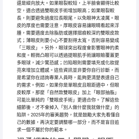
還是縱向放大。如果眼裂較短，上半臉會顯得比較
空，適合透過雙眼皮手術增加眼高；如果眼裂較
長，則要避免過度拉長眼尾，以免眼神太凌厲。眼
皮的厚度也需要注意，厚眼皮容易讓眼睛看起來浮
腫，需要適度去除脂肪或選擇摺痕較深的雙眼皮款
式；薄眼皮則要小心不要割得太寬，否則容易變成
「三眼皮」。另外，眼球突出程度會影響眼神的柔
和度。輕微凸眼可以透過提眼肌手術讓眼瞼覆蓋更
多眼球，減少驚恐感；凹陷眼則需要填充或化妝提
亮來增加立體感。這些資訊並非要你自行診斷，而
是希望你在諮詢專業人員時，能夠更清楚表達自己
的需求。例如，如果你是單眼皮且眼距適中，但眼
皮較厚，那麼「自然款雙眼皮」加上「眼部抽脂」
可能比單純的「雙眼皮手術」更適合你。了解這些
細節後，才不會掉入「別人做什麼我就做什麼」的
陷阱。2025年的審美趨勢，就是鼓勵大家先看懂自
己的數據，再決定要調整哪一部分，而不是盲目追
求一個不屬於你的範本。