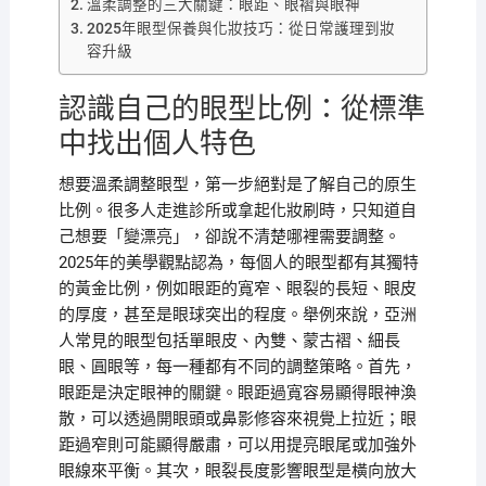
溫柔調整的三大關鍵：眼距、眼褶與眼神
2025年眼型保養與化妝技巧：從日常護理到妝
容升級
認識自己的眼型比例：從標準
中找出個人特色
想要溫柔調整眼型，第一步絕對是了解自己的原生
比例。很多人走進診所或拿起化妝刷時，只知道自
己想要「變漂亮」，卻說不清楚哪裡需要調整。
2025年的美學觀點認為，每個人的眼型都有其獨特
的黃金比例，例如眼距的寬窄、眼裂的長短、眼皮
的厚度，甚至是眼球突出的程度。舉例來說，亞洲
人常見的眼型包括單眼皮、內雙、蒙古褶、細長
眼、圓眼等，每一種都有不同的調整策略。首先，
眼距是決定眼神的關鍵。眼距過寬容易顯得眼神渙
散，可以透過開眼頭或鼻影修容來視覺上拉近；眼
距過窄則可能顯得嚴肅，可以用提亮眼尾或加強外
眼線來平衡。其次，眼裂長度影響眼型是橫向放大