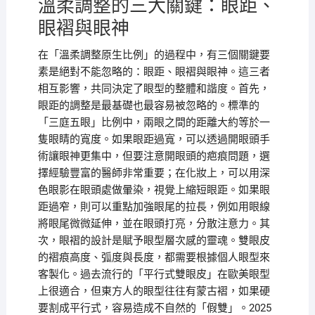
溫柔調整的三大關鍵：眼距、
眼褶與眼神
在「溫柔調整原生比例」的過程中，有三個關鍵要
素是絕對不能忽略的：眼距、眼褶與眼神。這三者
相互影響，共同決定了眼型的整體和諧度。首先，
眼距的調整是最基礎也最容易被忽略的。標準的
「三庭五眼」比例中，兩眼之間的距離大約等於一
隻眼睛的寬度。如果眼距過寬，可以透過開眼頭手
術讓眼神更集中，但要注意開眼頭的疤痕問題，選
擇經驗豐富的醫師非常重要；在化妝上，可以用深
色眼影在眼頭處做暈染，視覺上縮短眼距。如果眼
距過窄，則可以重點加強眼尾的拉長，例如用眼線
將眼尾微微延伸，並在眼頭打亮，分散注意力。其
次，眼褶的設計是賦予眼型層次感的靈魂。雙眼皮
的褶痕高度、弧度與長度，都需要根據個人眼型來
客製化。過去流行的「平行式雙眼皮」在歐美眼型
上很適合，但東方人的眼型往往有蒙古褶，如果硬
要割成平行式，容易造成不自然的「假雙」。2025