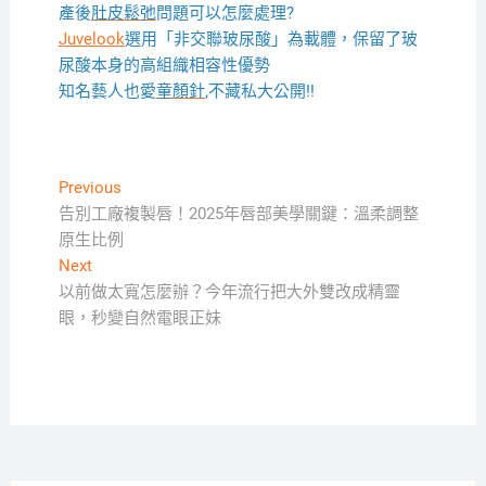
產後
肚皮鬆弛
問題可以怎麼處理?
Juvelook
選用「非交聯玻尿酸」為載體，保留了玻
尿酸本身的高組織相容性優勢
知名藝人也愛
童顏針
,不藏私大公開!!
文
Previous
Previous
post:
告別工廠複製唇！2025年唇部美學關鍵：溫柔調整
章
原生比例
導
Next
Next
覽
post:
以前做太寬怎麼辦？今年流行把大外雙改成精靈
眼，秒變自然電眼正妹