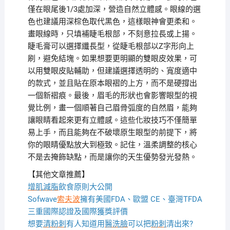
僅在眼尾後1/3處加深，營造自然立體感。眼線的選
色也建議用深棕色取代黑色，這樣眼神會更柔和。
畫眼線時，只填補睫毛根部，不刻意拉長或上揚。
睫毛膏可以選擇纖長型，從睫毛根部以Z字形向上
刷，避免結塊。如果想要更明顯的雙眼皮效果，可
以用雙眼皮貼輔助，但建議選擇透明的、寬度適中
的款式，並且貼在原本眼褶的上方，而不是硬撐出
一個新褶痕。最後，眉毛的形狀也會影響眼型的視
覺比例，畫一個順著自己眉骨弧度的自然眉，能夠
讓眼睛看起來更有立體感。這些化妝技巧不僅簡單
易上手，而且能夠在不破壞原生眼型的前提下，將
你的眼睛優點放大到極致。記住，溫柔調整的核心
不是去掩飾缺點，而是讓你的天生優勢發光發熱。
【其他文章推薦】
增肌減脂
飲食原則大公開
Sofwave
索夫波
擁有美國FDA、歐盟 CE、臺灣TFDA
三重國際認證及國際獲獎評價
想要
清粉刺
有人知道用
醫洗臉
可以把
粉刺
清出來?