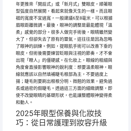
年更推崇「開扇式」或「新月式」雙眼皮，順著眼
型弧度自然展開，看起來就像天生的一樣。而且眼
褶的寬度不宜過寬，一般建議6至8毫米，可以根據
眉眼距離微調。最後，眼神的調整是最能體現「溫
柔」感覺的部分。很多人做完手術後，眼睛雖然變
大了，但卻失去了原有的靈氣，這往往是因為忽略
了眼神的訓練。例如，提眼肌手術可以改善下垂的
眼皮，但術後需要練習眨眼與注視的節奏，才不會
出現「瞪人」的僵硬感。在化妝上，眼線的粗細與
角度會直接影響眼神的銳利度：想要溫柔眼神，眼
線就應該以自然填補睫毛根部為主，不要過度上
揚；睫毛則要刷出根根分明、微翹的效果，避免過
長或過密的假睫毛。透過這三方面的細緻調整，即
使不改變眼睛的基礎形狀，也能讓整體眼神變得柔
和動人。
2025年眼型保養與化妝技
巧：從日常護理到妝容升級