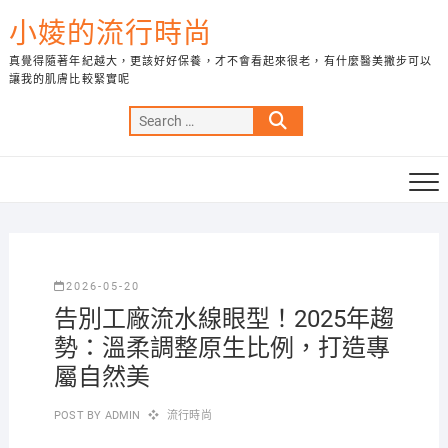
Skip
小婈的流行時尚
to
content
真覺得隨著年紀越大，更該好好保養，才不會看起來很老，有什麼醫美撇步可以
讓我的肌膚比較緊實呢
Search
…
2026-05-20
告別工廠流水線眼型！2025年趨
勢：溫柔調整原生比例，打造專
屬自然美
POST BY
ADMIN
流行時尚