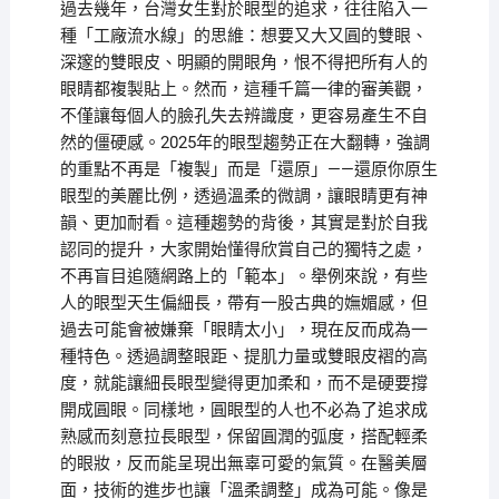
過去幾年，台灣女生對於眼型的追求，往往陷入一
種「工廠流水線」的思維：想要又大又圓的雙眼、
深邃的雙眼皮、明顯的開眼角，恨不得把所有人的
眼睛都複製貼上。然而，這種千篇一律的審美觀，
不僅讓每個人的臉孔失去辨識度，更容易產生不自
然的僵硬感。2025年的眼型趨勢正在大翻轉，強調
的重點不再是「複製」而是「還原」——還原你原生
眼型的美麗比例，透過溫柔的微調，讓眼睛更有神
韻、更加耐看。這種趨勢的背後，其實是對於自我
認同的提升，大家開始懂得欣賞自己的獨特之處，
不再盲目追隨網路上的「範本」。舉例來說，有些
人的眼型天生偏細長，帶有一股古典的嫵媚感，但
過去可能會被嫌棄「眼睛太小」，現在反而成為一
種特色。透過調整眼距、提肌力量或雙眼皮褶的高
度，就能讓細長眼型變得更加柔和，而不是硬要撐
開成圓眼。同樣地，圓眼型的人也不必為了追求成
熟感而刻意拉長眼型，保留圓潤的弧度，搭配輕柔
的眼妝，反而能呈現出無辜可愛的氣質。在醫美層
面，技術的進步也讓「溫柔調整」成為可能。像是