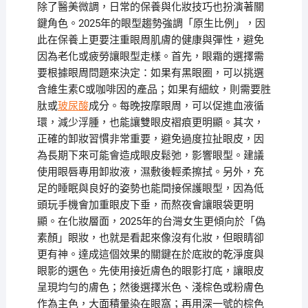
除了醫美微調，日常的保養與化妝技巧也扮演著關
鍵角色。2025年的眼型趨勢強調「原生比例」，因
此在保養上更要注重眼周肌膚的健康與彈性，避免
因為老化或疲勞讓眼型走樣。首先，眼霜的選擇需
要根據眼周問題來決定：如果有黑眼圈，可以挑選
含維生素C或咖啡因的產品；如果有細紋，則需要胜
肽或
玻尿酸
成分。每晚按摩眼周，可以促進血液循
環，減少浮腫，也能讓雙眼皮褶痕更明顯。其次，
正確的卸妝習慣非常重要，避免過度拉扯眼皮，因
為長期下來可能會造成眼皮鬆弛，影響眼型。建議
使用眼唇專用卸妝液，濕敷後輕柔擦拭。另外，充
足的睡眠與良好的姿勢也能間接保護眼型，因為低
頭玩手機會加重眼皮下垂，而熬夜會讓眼袋更明
顯。在化妝層面，2025年的台灣女生更傾向於「偽
素顏」眼妝，也就是看起來像沒有化妝，但眼睛卻
更有神。達成這個效果的關鍵在於底妝的乾淨度與
眼影的選色。先使用接近膚色的眼影打底，讓眼皮
呈現均勻的膚色；然後選擇米色、淺棕色或粉膚色
作為主色，大面積暈染在眼窩；再用深一號的棕色