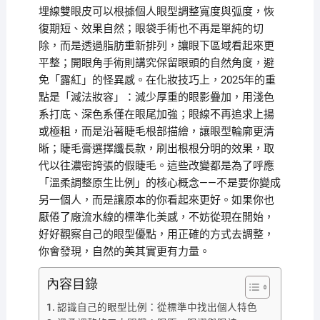
埋線雙眼皮可以根據個人眼型調整寬度與弧度，恢
復期短、效果自然；眼袋手術也不再是單純的切
除，而是透過脂肪重新排列，讓眼下區域看起來更
平整；開眼角手術則講究保留眼頭的自然角度，避
免「露紅」的怪異感。在化妝技巧上，2025年的重
點是「減法妝容」：減少厚重的眼影疊加，用淺色
系打底、深色系僅在眼尾加強；眼線不再追求上揚
或極粗，而是沿著睫毛根部描繪，讓眼型輪廓更清
晰；睫毛膏選擇纖長款，刷出根根分明的效果，取
代以往濃密誇張的假睫毛。這些改變都是為了呼應
「溫柔調整原生比例」的核心概念——不是要你變成
另一個人，而是讓原本的你看起來更好。如果你也
厭倦了廠流水線的標準化美感，不妨從現在開始，
好好觀察自己的眼型優點，用正確的方式去調整，
你會發現，自然的美其實更有力量。
內容目錄
認識自己的眼型比例：從標準中找出個人特色