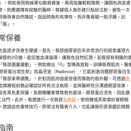
染」，例如使用唇線筆勾勒唇峰後，再用指腹輕輕推開，讓顏色與皮膚
修，則應選擇有經驗的醫師，根據個人唇形進行點狀注射，避免一次
時唇珠會自然隆起，說話時唇形有彈性，而非像香腸一般浮腫。記
「脹」。
常保養
也能逐步改善生硬感。首先，唇部按摩是近年非常流行的居家護理方
按摩約3分鐘，能促進血液循環，讓唇色自然紅潤。若唇部有明顯的
「唇部適量運動」，例如做出「O」型嘴再放鬆，訓練唇周肌肉。醫
原蛋白增生劑」如晶亮瓷（Radiesse），它能刺激自體膠原蛋白生
「唇部束帶調整」，針對因肌肉過度發達而導致的唇外翻，可透過
肉
這類療程前務必確認診所有合法執照，並與醫師充分溝通期望效果，
沒有黑色素保護，長期曝曬會導致唇色變深、膠原蛋白流失，因此選
二法門。此外，每週進行一次唇部
去角質
，使用糖或燕麥磨砂膏輕輕
。透過這些重修技巧，即使沒有醫美介入，也能讓唇形逐漸趨近微翹
指南