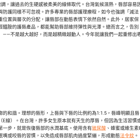
微調，讓過去的生硬感被柔美的線條取代。台灣氣候濕熱，唇部容易
與防護同樣不可忽視。許多專業的唇部護理療程，如今也強調「減法
重位置與層次的分配，讓唇部在動態表情下依然自然。此外，居家保
經醯胺的護唇產品，都能幫助唇部維持彈性與光澤。總而言之，告別
」——不是越大越好，而是越精緻越動人。今年就讓我們一起重修出
的和諧。理想的唇形，上唇與下唇的比例約為1:1.5，唇峰明顯且唇
（E線）。在台灣，許多女生原本就有天生的厚唇，但因為生活習慣
第一步，就是恢復唇部的水潤基底。使用含有
玻尿酸
、蜂蜜或維生素
抿嘴或咬唇的習慣，以免造成唇部肌肉過度緊繃，形成動態
法令紋
。