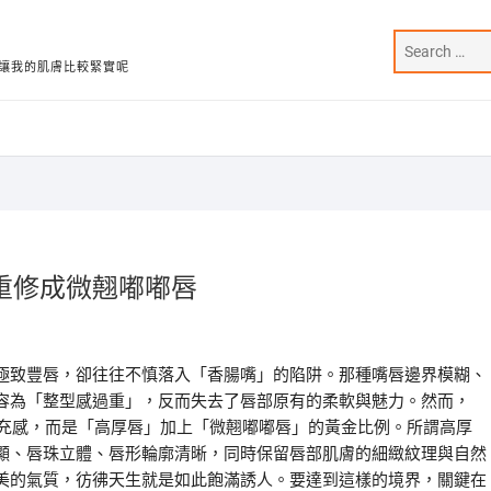
讓我的肌膚比較緊實呢
重修成微翹嘟嘟唇
極致豐唇，卻往往不慎落入「香腸嘴」的陷阱。那種嘴唇邊界模糊、
容為「整型感過重」，反而失去了唇部原有的柔軟與魅力。然而，
填充感，而是「高厚唇」加上「微翹嘟嘟唇」的黃金比例。所謂高厚
顯、唇珠立體、唇形輪廓清晰，同時保留唇部肌膚的細緻紋理與自然
美的氣質，彷彿天生就是如此飽滿誘人。要達到這樣的境界，關鍵在