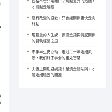
性格不合只是藉口？跨越差異的婚姻，
因
才能越走越穩
沒有改變的道歉，只會讓關係更快走向
終點
專
理輕重的人生課：搞懂金錢與情感關係
的雙軌經營之道
牵手半生仍心动：走过二十年婚姻风
浪，我们终于学会的相处智慧
夫妻之間別避談錢！釐清金錢法則，才
是婚姻穩固的關鍵
或
E