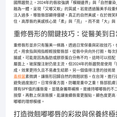
國際趨勢上，2024年的唇妝強調「模糊邊界」與「自然暈
融為一體，呈現「又嘟又軟」的質感。若是透過醫美手段重
注入過多，導致唇部顯得僵硬。真正的自然美感，在於微笑
住，高厚唇的美感核心是「柔」與「亮」，而不是「大」與
重修唇形的關鍵技巧：從醫美到日
重修唇形並非只有醫美一條路，透過日常保養與彩妝技巧，
式。用食指與拇指輕輕按壓唇部，從唇中央向外打圈，每次
腸感，可能是因為脂肪或膠原蛋白分佈不均，這時可以搭配
層面上，玻尿酸注射仍是主流，但2024年的新趨勢是使用「膠
成，效果更持久且不易產生結節。另一個值得注意的技術是
毒桿菌
素微調，讓唇形回歸自然的微翹狀態。在台灣，進行
避免過度施打。日常保養方面，防曬是重中之重！唇部肌膚
擇有SPF值的護唇膏，並隨身攜帶補擦，是維持嘟嘟唇的不
按摩，再敷上保濕唇膜，能讓後續唇膏更服貼，顯色度更高
嘟嘟的理想模樣。
打造微翹嘟嘟唇的彩妝與保養終極