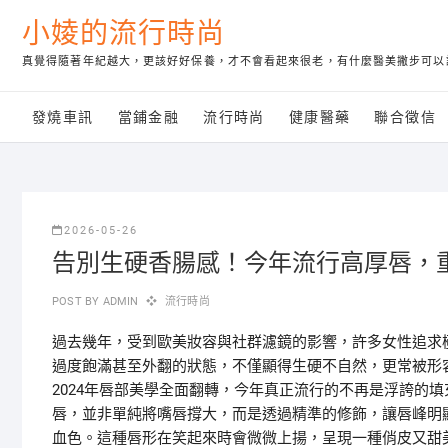
Skip
小婈的流行時尚
to
content
真覺得隨著年紀越大，更該好好保養，才不會看起來很老，有什麼醫美撇步可以
發燒車訊
當鋪金融
流行時尚
健康醫藥
聯合徵信
2026-05-26
告別生硬香腸感！今年流行高厚唇，
POST BY
ADMIN
流行時尚
過去幾年，受到歐美妝容與社群濾鏡的影響，許多女性追求
過度飽滿甚至外翻的狀態，不僅顯得生硬不自然，更常被形
2024年唇部美學全面翻轉，今年真正流行的不再是浮誇的
唇，並非單純將嘴唇撐大，而是透過精準的修飾，讓唇峰明
血色。這種唇形在笑起來時會微微上揚，呈現一種俏皮又甜