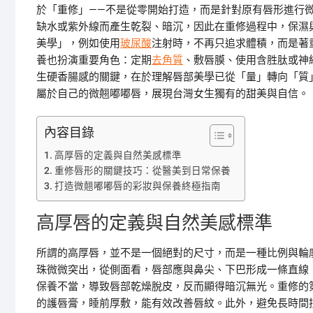
於「重修」——不是從零開始打造，而是針對原有唇形進行
缺水或紫外線而產生乾裂、暗沉，因此在重修過程中，保濕
美學」，例如使用
玻尿酸
注射時，不再只追求體積，而是著
養也扮演重要角色：定期
去角質
、敷唇膜、使用含胜肽或神
生硬香腸感的關鍵，在於理解唇部美學已從「量」轉向「質
屬於自己的微翹嘟嘟唇，展現台灣女生獨有的甜美與自信。
內容目錄
高厚唇的定義與自然美感標準
重修唇形的關鍵技巧：從醫美到日常保養
打造微翹嘟嘟唇的彩妝與保養終極指南
高厚唇的定義與自然美感標準
所謂的高厚唇，並不是一個絕對的尺寸，而是一種比例與輪廓
珠微微突出，從側面看，唇部應與鼻尖、下巴形成一條直線
保養不當，導致唇部乾燥脫皮，反而顯得暗沉無光。重修的
的護唇膏，睡前厚敷，能有效改善唇紋。此外，避免長時間