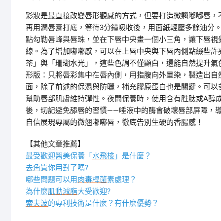
彩妝是最直接改變唇形觀感的方式，但要打造微翹嘟嘟唇，
再用潤唇膏打底，等待3分鐘吸收後，用面紙輕壓多餘油分
點勾勒唇峰與唇珠，並在下唇中央畫一個小三角，讓下唇視
線。為了增加嘟嘟感，可以在上唇中央與下唇內側點綴些許亮
茶」與「珊瑚水光」，這些色調不僅顯白，還能自然提升氣
形版：只將唇彩集中在唇內側，用指腹向外暈染，製造出自
面，除了前述的保濕與防曬，補充膠原蛋白也是關鍵。可以
幫助唇部肌膚維持彈性。夜間保養時，使用含有胜肽或A醇
後，切記避免舔唇的習慣——唾液中的酶會破壞唇部屏障，
自信展現專屬的微翹嘟嘟唇，徹底告別生硬的香腸感！
【其他文章推薦】
最受歡迎醫美保養「
水飛梭
」是什麼？
去角質
你用對了嗎?
哪些問題可以用
肉毒桿菌
素處理？
為什麼
肌動減脂
大受歡迎?
索夫波
的專利技術是什麼？有什麼優勢？