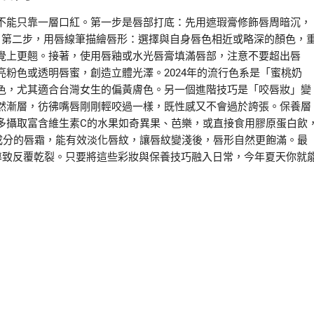
不能只靠一層口紅。第一步是唇部打底：先用遮瑕膏修飾唇周暗沉，
。第二步，用唇線筆描繪唇形：選擇與自身唇色相近或略深的顏色，
覺上更翹。接著，使用唇釉或水光唇膏填滿唇部，注意不要超出唇
粉色或透明唇蜜，創造立體光澤。2024年的流行色系是「蜜桃奶
色，尤其適合台灣女生的偏黃膚色。另一個進階技巧是「咬唇妝」變
然漸層，彷彿嘴唇剛剛輕咬過一樣，既性感又不會過於誇張。保養層
多攝取富含維生素C的水果如奇異果、芭樂，或直接食用膠原蛋白飲
成分的唇霜，能有效淡化唇紋，讓唇紋變淺後，唇形自然更飽滿。最
導致反覆乾裂。只要將這些彩妝與保養技巧融入日常，今年夏天你就