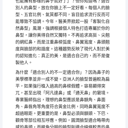
也能擁有那樣的鼻子就好了」？但你知道嗎？適合
別人的鼻型，放在你臉上不一定好看。每個人的臉
型、五官比例、氣質都不同，盲目追求流行反而可
能導致不協調。今年，醫美界掀起一股「客製化自
然鼻型」風潮，強調根據個人特色打造專屬於你的
鼻型，讓你美得自然又獨特。不再追求高挺、尖翹
的網紅鼻，而是注重鼻樑弧度、鼻翼寬度、鼻頭翹
度與臉部的和諧度。這種趨勢反映了現代人對於美
的認知進化：真正的美，是適合自己的，而不是復
製他人。
為什麼「適合別人的不一定適合你」？因為鼻子的
美學標準並非一成不變。亞洲人的臉型普遍較為扁
平，如果強行植入過高的鼻樑假體，容易顯得突
兀，甚至出現「阿凡達鼻」或「通天鼻」的窘境。
專業醫師指出，理想的鼻型應該是鼻額角、鼻面
角、鼻唇角等角度符合黃金比例，同時鼻翼寬度不
超過眼距。更重要的是，鼻型必須與額頭、下巴、
顴骨等部位相互呼應。例如，圓潤臉型適合略帶肉
感的鼻頭，而稜角分明的臉型則適合線條較直的鼻