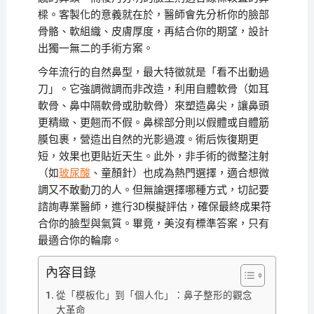
樑。客製化的意義就在於，醫師會先分析你的臉部
骨骼、軟組織、皮膚厚度，再結合你的期望，設計
出獨一無二的手術方案。
今年流行的自然鼻型，最大特徵就是「看不出動過
刀」。它強調微調而非改造，利用自體軟骨（如耳
軟骨、鼻中隔軟骨或肋軟骨）來塑造鼻尖，讓鼻頭
更精緻、更翹而不假。鼻樑部分則以假體或自體筋
膜包裹，營造出自然的光影過渡。術后恢復期更
短，效果也更貼近天生。此外，非手術的微整注射
（如
玻尿酸
、童顏針）也成為熱門選擇，適合想微
調又不敢動刀的人。但無論選擇哪種方式，切記要
諮詢專業醫師，進行3D模擬評估，確保最終成果符
合你的臉型與氣質。畢竟，美沒有標準答案，只有
最適合你的輪廓。
內容目錄
從「模板化」到「個人化」：鼻子整形的觀念
大革命