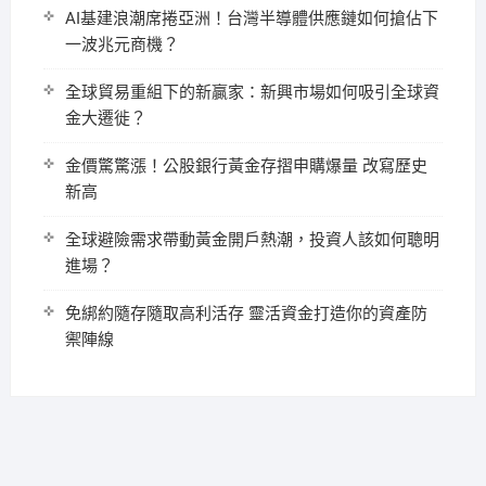
AI基建浪潮席捲亞洲！台灣半導體供應鏈如何搶佔下
一波兆元商機？
全球貿易重組下的新贏家：新興市場如何吸引全球資
金大遷徙？
金價驚驚漲！公股銀行黃金存摺申購爆量 改寫歷史
新高
全球避險需求帶動黃金開戶熱潮，投資人該如何聰明
進場？
免綁約隨存隨取高利活存 靈活資金打造你的資產防
禦陣線