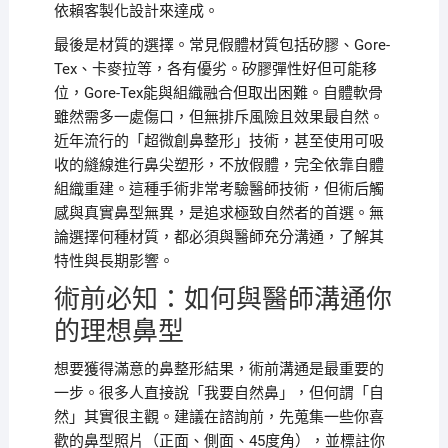
依賴客製化設計來達成。
最後是材質的選擇。常見假體材質包括矽膠、Gore-
Tex、卡麥拉等，各有優劣。矽膠彈性好但可能移
位，Gore-Tex能與組織融合但取出困難。自體軟骨
雖然需多一處傷口，但無排斥風險且效果最自然。
近年流行的「超微創鼻整形」技術，甚至使用可吸
收的縫線進行鼻尖塑形，不放假體，完全依靠自體
組織重建。這種手術非常考驗醫師技術，但術后觸
感與真實鼻型無異，是追求極致自然者的首選。無
論選擇何種材質，都必須與醫師充分溝通，了解其
特性與長期影響。
術前必知：如何與醫師溝通你
的理想鼻型
想要獲得滿意的鼻整形結果，術前溝通是最重要的
一步。很多人直接說「我要自然鼻」，但何謂「自
然」其實很主觀。建議在諮詢前，先蒐集一些你喜
歡的鼻型照片（正面、側面、45度角），並標註你