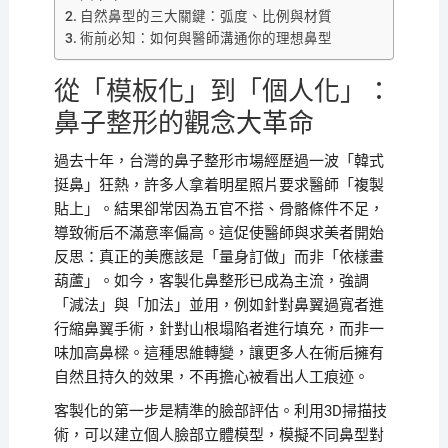
自然鼻型的三大關鍵：弧度、比例與材質
術前必知：如何與醫師溝通你的理想鼻型
從「模板化」到「個人化」：
鼻子整形的觀念大革命
過去十年，台灣的鼻子整形市場經歷過一波「韓式
挺鼻」狂熱，許多人拿着明星照片要求醫師「複製
貼上」。結果卻常因為五官不搭、骨骼條件不足，
導致術后不滿意率偏高。這促使醫師與求美者開始
反思：真正的美應該是「量身訂做」而非「依樣畫
葫蘆」。如今，客製化鼻整形已成為主流，強調
「減法」與「加法」並用，例如針對鼻翼過寬者進
行縮鼻翼手術，針對山根塌陷者進行填充，而非一
味加高鼻樑。這種思維轉變，讓更多人在術后擁有
自然且持久的效果，不再擔心被看出人工痕迹。
客製化的第一步是精準的臉部評估。利用3D掃描技
術，可以建立個人臉部立體模型，模擬不同鼻型對