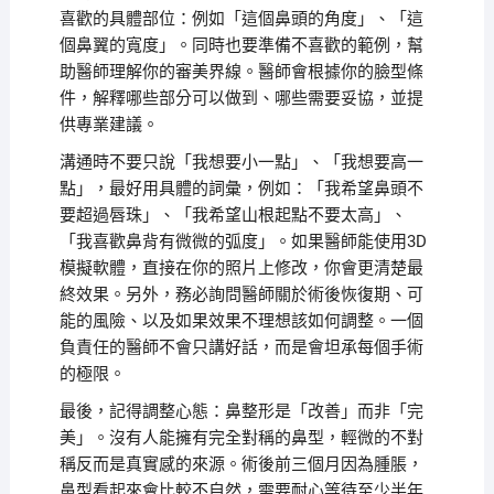
喜歡的具體部位：例如「這個鼻頭的角度」、「這
個鼻翼的寬度」。同時也要準備不喜歡的範例，幫
助醫師理解你的審美界線。醫師會根據你的臉型條
件，解釋哪些部分可以做到、哪些需要妥協，並提
供專業建議。
溝通時不要只說「我想要小一點」、「我想要高一
點」，最好用具體的詞彙，例如：「我希望鼻頭不
要超過唇珠」、「我希望山根起點不要太高」、
「我喜歡鼻背有微微的弧度」。如果醫師能使用3D
模擬軟體，直接在你的照片上修改，你會更清楚最
終效果。另外，務必詢問醫師關於術後恢復期、可
能的風險、以及如果效果不理想該如何調整。一個
負責任的醫師不會只講好話，而是會坦承每個手術
的極限。
最後，記得調整心態：鼻整形是「改善」而非「完
美」。沒有人能擁有完全對稱的鼻型，輕微的不對
稱反而是真實感的來源。術後前三個月因為腫脹，
鼻型看起來會比較不自然，需要耐心等待至少半年