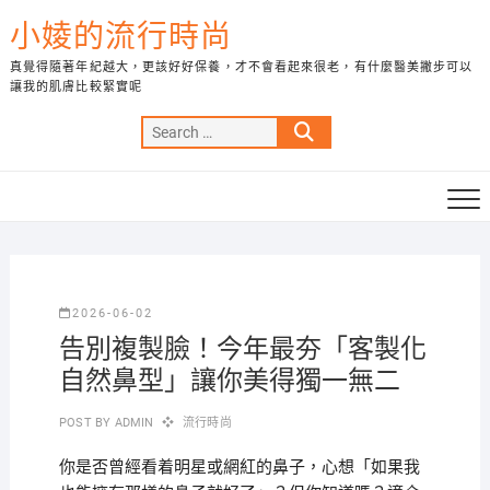
Skip
小婈的流行時尚
to
content
真覺得隨著年紀越大，更該好好保養，才不會看起來很老，有什麼醫美撇步可以
讓我的肌膚比較緊實呢
Search
…
2026-06-02
告別複製臉！今年最夯「客製化
自然鼻型」讓你美得獨一無二
POST BY
ADMIN
流行時尚
你是否曾經看着明星或網紅的鼻子，心想「如果我