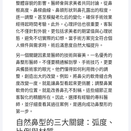
整體容貌的影響。醫師會與求美者共同討論，從鼻
根高度、鼻樑曲線、鼻頭形狀到鼻孔露出的程度，
逐一調整。甚至模擬老化后的變化，確保手術效果
經得起時間考驗。此外，心理評估也很重要，客製
化不僅針對外貌，更包括求美者的期望值與心理狀
態，避免不切實際的幻想。當手術方案完全符合個
人條件與需求時，術后滿意度自然大幅提升。
另一個關鍵因素是醫師的技術與審美。一名優秀的
鼻整形醫師，不僅要精通解剖學、手術技巧，更要
具備藝術家的眼光。他們懂得如何利用微小的調
整，創造出大的改變。例如，將鼻尖的軟骨縫合角
度改變一度，就能讓鼻型看起來更俏麗；調整鼻翼
軟骨的位置，就能改善鼻孔不對稱。這些細節正是
客製化的精髓所在。因此，選擇有經驗的專科醫
師，並仔細查看其過往案例，是邁向成功鼻整形的
第一步。
自然鼻型的三大關鍵：弧度、