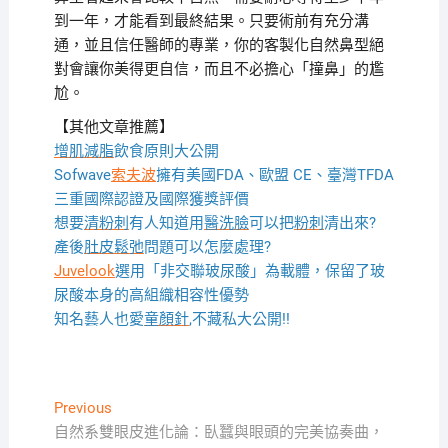
到一年，才能看到最終結果。只要術前有充分溝
通，並且信任醫師的專業，你的客製化自然鼻型絕
對會讓你美得更自信，而且不必擔心「撞鼻」的尷
尬。
【其他文章推薦】
增肌減脂
飲食原則大公開
Sofwave
索夫波
擁有美國FDA、歐盟 CE、臺灣TFDA
三重國際認證及國際獲獎評價
想要
清粉刺
有人知道用
醫洗臉
可以把
粉刺
清出來?
產後
肚皮鬆弛
問題可以怎麼處理?
Juvelook
選用「非交聯玻尿酸」為載體，保留了玻
尿酸本身的高組織相容性優勢
知名藝人也愛
童顏針
,不藏私大公開!!
文
Previous
Previous
post:
自然系雙眼皮進化論：臥蠶與眼頭的完美協奏曲，
章