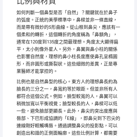
比例與材質
如何判斷一個鼻型是否「自然」？關鍵就在於鼻子
的弧度。正統的美學標準中，鼻樑並非一條直線，
而是帶有微妙的S形曲線。從山根到鼻尖，應該有一
個柔和的轉折，這個轉折的角度稱為「鼻額角」，
通常在120度到135度之間最理想。角度太大顯得扁
平，太小則像外星人。另外，鼻翼與鼻小柱的關係
也影響自然度，理想的鼻小柱長度應使鼻孔呈橢圓
形，而非圓形或撕裂狀。這些細微的差異，正是專
業醫師才能掌控的。
比例也是自然鼻型的核心。東方人的理想鼻長約為
臉長的三分之一，鼻寬約等於眼距。但並非所有人
都符合這個公式。例如，臉型較寬的人，鼻翼可以
稍微加寬以平衡視覺；臉型較長的人，鼻樑可以低
一些，避免臉部更顯長。此外，鼻尖的突出度應與
唇部、下巴形成協調的「E線」，即鼻尖到下巴尖的
連線剛好輕觸嘴唇。通過調整鼻尖的投影點，可以
創造出和諧的正側面輪廓。這些比例計算，都需要