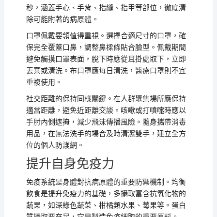
秒，涵蓋手心、手背、指縫、指甲等部位，徹底清
除可能附著的病原體。
口罩佩戴要領值得重視。選擇合適尺寸的口罩，確
保完全覆蓋口鼻，調整鼻樑條貼合臉型。佩戴期間
避免觸摸口罩表面，脫下時應從耳掛處取下，立即
丟棄或清洗。布口罩應每日清洗，醫療口罩則不宜
重複使用。
社交距離的保持同樣關鍵。在人群聚集場所應保持
適當距離，避免近距離交談。咳嗽或打噴嚏時應以
手肘內側遮掩，減少飛沫傳播風險。隨身攜帶消毒
用品，在無法洗手的場合及時清潔雙手，建立全方
位的個人防護網。
提升自身免疫力
免疫系統是身體對抗病原體的重要防禦機制。均衡
飲食是提升免疫力的基礎，多攝取富含抗氧化物的
蔬果，如深綠色蔬菜、柑橘類水果、莓果等。蛋白