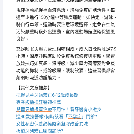
質攝取要充足，它是製造免疫細胞的重要原料。
規律運動能促進血液循環，增強免疫細胞活性。每
週至少進行150分鐘中等強度運動，如快走、游泳、
騎自行車等。運動時要注意環境選擇，避免在空氣
污染嚴重時段外出運動，室內運動場館應確保通風
良好。
充足睡眠與壓力管理相輔相成。成人每晚應睡足7-9
小時，深度睡眠有助於免疫系統修復與更新。學習
放鬆技巧如冥想、深呼吸，減少壓力荷爾蒙對免疫
功能的抑制。戒除吸煙、限制飲酒，這些習慣都會
削弱呼吸道防護能力。
【其他文章推薦】
把握
兒童牙齒矯正
6-12歲成長期
專業
板橋植牙
醫師推薦
兒童牙齒根管治療
不用怕！看牙醫有小撇步
過40歲拉警報?何時該看「
不孕症
」門診?
女性私密保養必備
陰道凝膠改善異味
板橋牙列矯正
哪間診所?