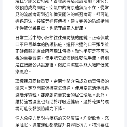
是在季節交替時期，各種病毒活躍度增加，如何有
效預防成為關鍵。空氣中的病原體無所不在，從常
見的流感病毒到近年備受關注的新冠病毒，都可能
透過飛沫、接觸等途徑傳播。建立完善的防護措施
不僅能保護自己，也能守護家人健康。
日常生活中的小細節往往是防護的關鍵。正確佩戴
口罩是最基本的防護措施，選擇合適的口罩類型並
正確佩戴能有效阻隔飛沫傳播。勤洗手更是不可忽
視的重要習慣，使用肥皂或酒精性乾洗手液，特別
是在接觸公共設施後，徹底清潔雙手能大幅降低感
染風險。
環境通風同樣重要，密閉空間容易成為病毒傳播的
溫床。定期開窗保持空氣流通，使用空氣清淨機過
濾懸浮微粒，都能創造更安全的居住環境。此外，
維持適當濕度也有助於呼吸道健康，過於乾燥的環
境可能使黏膜防護力下降。
個人免疫力是對抗疾病的天然屏障。均衡飲食、充
足睡眠、適度運動都能提升身體抵抗力。特別要注