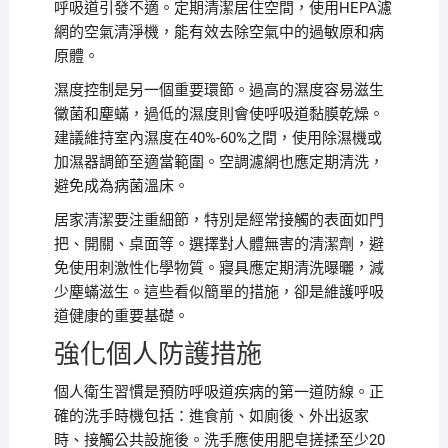
呼吸道引發不適。定期清潔居住空間，使用HEPA濾
網的空氣清淨機，能有效去除空氣中的過敏原和病
原體。
濕度控制是另一個重要環節。過高的濕度容易滋生
黴菌和塵蟎，過低的濕度則會使呼吸道黏膜乾燥。
建議維持室內濕度在40%-60%之間，使用除濕機或
加濕器調節至適當範圍。空調濾網也應定期清洗，
避免成為病菌溫床。
居家清潔要注重細節，特別是經常接觸的表面如門
把、開關、桌面等。選擇對人體無害的清潔劑，避
免使用刺激性化學物質。寢具應定期清洗曝曬，減
少塵蟎滋生。這些看似簡單的措施，卻是維護呼吸
道健康的重要基礎。
強化個人防護措施
個人衛生習慣是預防呼吸道疾病的第一道防線。正
確的洗手時機包括：進食前、如廁後、外出返家
時、接觸公共設施後。洗手應使用肥皂搓揉至少20