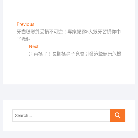
文
Previous
Previous
post:
牙齒琺瑯質受損不可逆！專家揭露5大毀牙習慣你中
章
了幾個
導
Next
Next
覽
post:
別再揉了！長期揉鼻子竟會引發這些健康危機
Search
…