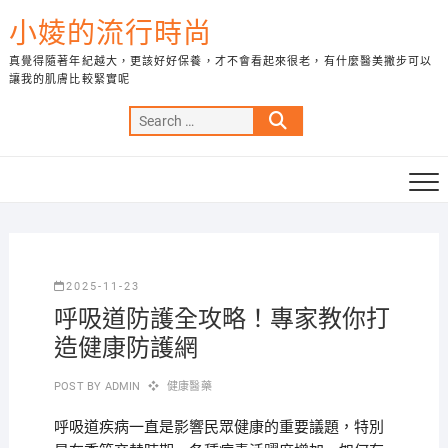
Skip
小婈的流行時尚
to
content
真覺得隨著年紀越大，更該好好保養，才不會看起來很老，有什麼醫美撇步可以
讓我的肌膚比較緊實呢
Search
…
2025-11-23
呼吸道防護全攻略！專家教你打
造健康防護網
POST BY
ADMIN
健康醫藥
呼吸道疾病一直是影響民眾健康的重要議題，特別