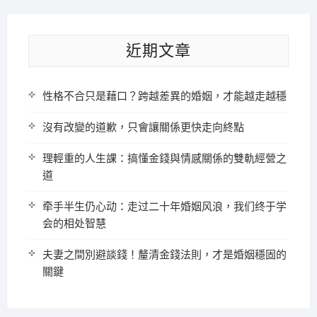
近期文章
性格不合只是藉口？跨越差異的婚姻，才能越走越穩
沒有改變的道歉，只會讓關係更快走向終點
理輕重的人生課：搞懂金錢與情感關係的雙軌經營之
道
牵手半生仍心动：走过二十年婚姻风浪，我们终于学
会的相处智慧
夫妻之間別避談錢！釐清金錢法則，才是婚姻穩固的
關鍵