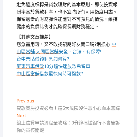
避免過度槓桿是貸款理財的基本原則。即使投資報
酬率高於貸款利率，也不宜將所有可用額度用盡。
保留適當的財務彈性能應對不可預見的情況，維持
健康的負債比例才能確保長期財務穩定。
【其他文章推薦】
您急需用錢，又不敢找親朋好友開口嗎?別擔心!
中
山區當舖
,
大同區當舖
安全、合法、有保障!
台中票貼借錢
利息如何算?
屏東汽車借款
10分鐘快速放款免留車
中山區當舖
借款最快何時可撥款?
文
Previous
Previous
post:
貸款買房投資必看！這5大風險沒注意小心血本無歸
章
Next
Next
導
post:
線上信貸申請流程全攻略：3分鐘搞懂銀行不會告訴
覽
你的審核關鍵