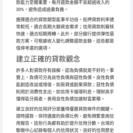
款能力至關重要，每月還款金額不宜超過收入的
30%，避免造成過重負擔。
選擇適合的貸款類型能事半功倍。抵押貸款利率通
常較低，適合長期大額資金需求；信用貸款則審核
快速，適合短期周轉。此外，部分銀行提供彈性還
款方案，可根據收入變化調整還款金額，這些都是
值得考慮的選項。
建立正確的貸款觀念
許多人對貸款存有誤解，認為負債就是不好的。事
實上，負債可分為良性負債與惡性負債。良性負債
能創造收益或增值，如房貸或創業貸款；惡性負債
則用於消費性支出，如信用卡循環利息。理財高手
懂得區分兩者，善用良性負債加速財富累積。
建立良好的信用評分是獲得優惠貸款條件的關鍵。
按時還款、保持適度的負債比例、避免頻繁查詢信
用報告，這些行為都有助於提升信用分數。台灣的
聯徵中心記錄每個人的信用狀況，良好的信用歷史