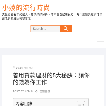
Skip
小婈的流行時尚
to
content
真覺得隨著年紀越大，更該好好保養，才不會看起來很老，有什麼醫美撇步可以
讓我的肌膚比較緊實呢
Search
…
2025-08-03
善用貸款理財的5大秘訣：讓你
的錢為你工作
POST BY
ADMIN
當鋪金融
內容目錄