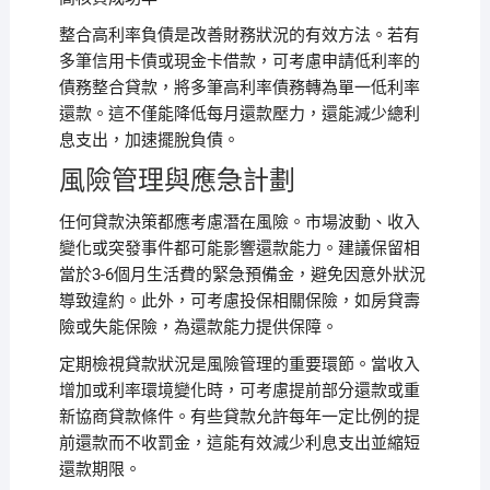
整合高利率負債是改善財務狀況的有效方法。若有
多筆信用卡債或現金卡借款，可考慮申請低利率的
債務整合貸款，將多筆高利率債務轉為單一低利率
還款。這不僅能降低每月還款壓力，還能減少總利
息支出，加速擺脫負債。
風險管理與應急計劃
任何貸款決策都應考慮潛在風險。市場波動、收入
變化或突發事件都可能影響還款能力。建議保留相
當於3-6個月生活費的緊急預備金，避免因意外狀況
導致違約。此外，可考慮投保相關保險，如房貸壽
險或失能保險，為還款能力提供保障。
定期檢視貸款狀況是風險管理的重要環節。當收入
增加或利率環境變化時，可考慮提前部分還款或重
新協商貸款條件。有些貸款允許每年一定比例的提
前還款而不收罰金，這能有效減少利息支出並縮短
還款期限。