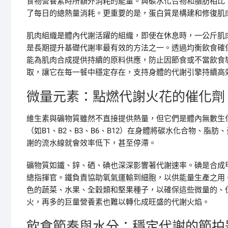
食物營養素時所額外消耗的能量。與碳水化合物和脂肪相比
了每日的總熱量消耗。更重要的是，蛋白質是構建和修復肌
肌肉組織是體內代謝活躍的組織，即使在休息時，一公斤肌
是長期提升基礎代謝率最有效的方法之一。透過均衡飲食確
能為肌肉合成提供持續的原料供應，防止因節食或不當飲食
取，讓它在每一餐中穩定存在，支持身體的代謝引擎持續高
微量元素：點燃代謝火花的催化劑
維生素與礦物質雖然不直接提供熱量，但它們是體內無數生
（如B1、B2、B3、B6、B12）在身體將碳水化合物、
謝的流水線就會效率低下，甚至停滯。
礦物質如鐵、鋅、硒、碘也深深影響著代謝速率。碘是合成
總指揮官。鐵負責協助氧氣運輸到細胞，以供能量生產之用
色的蔬菜、水果、全穀類和堅果種子，以確保這些微量的、
火，再多的巨量營養素也難以轉化成旺盛的代謝火焰。
飲食節奏與水分：穩定代謝的節拍