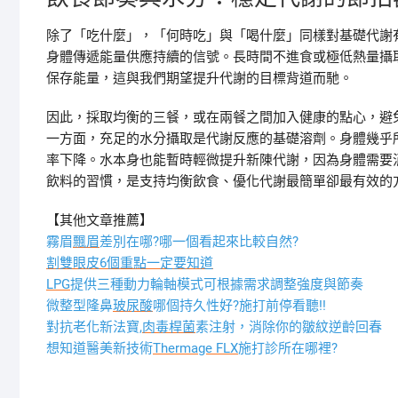
除了「吃什麼」，「何時吃」與「喝什麼」同樣對基礎代謝
身體傳遞能量供應持續的信號。長時間不進食或極低熱量攝
保存能量，這與我們期望提升代謝的目標背道而馳。
因此，採取均衡的三餐，或在兩餐之間加入健康的點心，避
一方面，充足的水分攝取是代謝反應的基礎溶劑。身體幾乎
率下降。水本身也能暫時輕微提升新陳代謝，因為身體需要
飲料的習慣，是支持均衡飲食、優化代謝最簡單卻最有效的
【其他文章推薦】
霧眉
飄眉
差別在哪?哪一個看起來比較自然?
割雙眼皮6個重點一定要知道
LPG
提供三種動力輪軸模式可根據需求調整強度與節奏
微整型隆鼻
玻尿酸
哪個持久性好?施打前停看聽!!
對抗老化新法寶,
肉毒桿菌
素注射，消除你的皺紋逆齡回春
想知道醫美新技術
Thermage FLX
施打診所在哪裡?