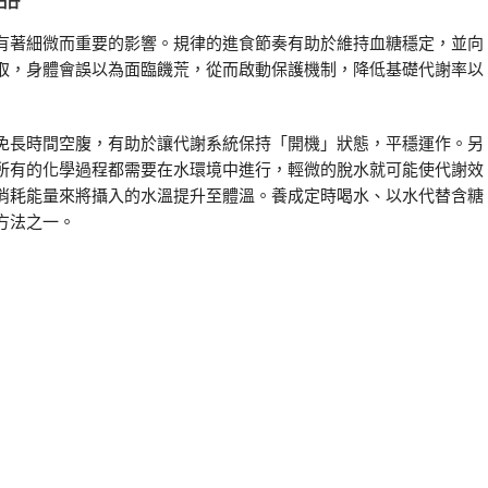
有著細微而重要的影響。規律的進食節奏有助於維持血糖穩定，並向
取，身體會誤以為面臨饑荒，從而啟動保護機制，降低基礎代謝率以
免長時間空腹，有助於讓代謝系統保持「開機」狀態，平穩運作。另
所有的化學過程都需要在水環境中進行，輕微的脫水就可能使代謝效
消耗能量來將攝入的水溫提升至體溫。養成定時喝水、以水代替含糖
方法之一。