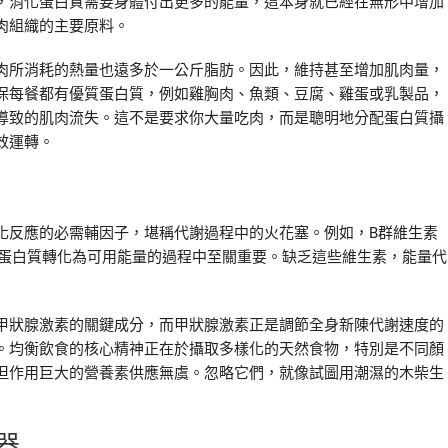
，消化蛋白質需要身體付出更多的能量，這本身就已經在無形中增加
肉組織的主要原料。
肉所消耗的熱量也遠多於一公斤脂肪。因此，維持甚至增加肌肉量，
保每餐都有優質蛋白質，例如雞胸肉、魚類、豆腐、雞蛋或乳製品，
導致的肌肉流失。這不是要求你大量吃肉，而是聰明地分配蛋白質攝
效運轉。
化反應的必需輔因子，堪稱代謝過程中的火花塞。例如，B群維生素
脂肪、蛋白質轉化為可用能量的過程中至關重要。缺乏這些維生素，能量代
甲狀腺激素的關鍵成分，而甲狀腺激素正是調節全身新陳代謝速度的
。均衡飲食的核心精神正在於攝取多樣化的天然食物，特別是不同顏
但作用巨大的營養素供應無虞。忽略它們，就像試圖用潮濕的木柴生
器