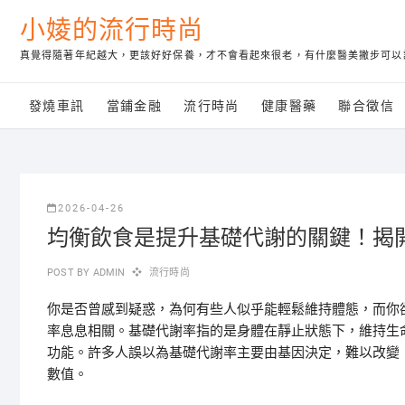
Skip
小婈的流行時尚
to
content
真覺得隨著年紀越大，更該好好保養，才不會看起來很老，有什麼醫美撇步可以
發燒車訊
當鋪金融
流行時尚
健康醫藥
聯合徵信
2026-04-26
均衡飲食是提升基礎代謝的關鍵！揭
POST BY
ADMIN
流行時尚
你是否曾感到疑惑，為何有些人似乎能輕鬆維持體態，而你
率息息相關。基礎代謝率指的是身體在靜止狀態下，維持生
功能。許多人誤以為基礎代謝率主要由基因決定，難以改變
數值。