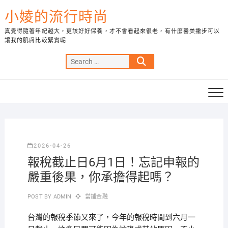
Skip
小婈的流行時尚
to
content
真覺得隨著年紀越大，更該好好保養，才不會看起來很老，有什麼醫美撇步可以
讓我的肌膚比較緊實呢
Search
…
2026-04-26
報稅截止日6月1日！忘記申報的
嚴重後果，你承擔得起嗎？
POST BY
ADMIN
當鋪金融
台灣的報稅季節又來了，今年的報稅時間到六月一