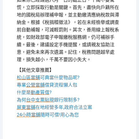
如果你已經錯過六月一日的截止日，千萬不要驚
慌，立即採取行動是關鍵。首先，盡快向戶籍所在
地的國稅局辦理補申報，並主動繳清應納稅款與滯
納金。根據《稅捐稽徵法》，若在未經檢舉或調查
前自動補報，可減輕罰則。其次，善用線上報稅系
統，如財政部電子申報繳稅服務網，仍可補辦手
續。最後，建議設定手機提醒，或請親友協助注
意，避免未來再次遺漏。記住，稅務問題越早處
理，損失越小，千萬不要因小失大。
【其他文章推薦】
松山區當舖
可典當什麼物品呢?
專業
公營當舖
借貸流程懶人包
什麼是
動產質借
?
為何
台中支票貼現
銀行限制多?
屏東當舖
在地經營多年,政府合法立案
24小時當舖
隨時可借!用心為您