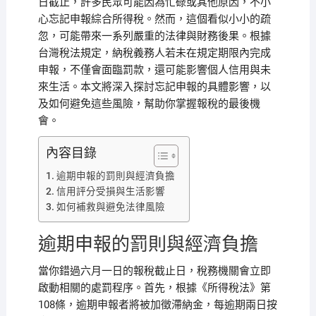
日截止，許多民眾可能因為忙碌或其他原因，不小
心忘記申報綜合所得稅。然而，這個看似小小的疏
忽，可能帶來一系列嚴重的法律與財務後果。根據
台灣稅法規定，納稅義務人若未在規定期限內完成
申報，不僅會面臨罰款，還可能影響個人信用與未
來生活。本文將深入探討忘記申報的具體影響，以
及如何避免這些風險，幫助你掌握報稅的最後機
會。
內容目錄
逾期申報的罰則與經濟負擔
信用評分受損與生活影響
如何補救與避免法律風險
逾期申報的罰則與經濟負擔
當你錯過六月一日的報稅截止日，稅務機關會立即
啟動相關的處罰程序。首先，根據《所得稅法》第
108條，逾期申報者將被加徵滯納金，每逾期兩日按