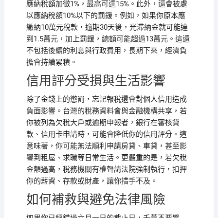
應納稅額加徵1%，最高可達15%。此外，還會被處
以應納稅額10%以下的罰鍰。例如，如果你原本應
繳納10萬元稅款，逾期30天後，光滯納金就可能達
到1.5萬元，加上罰鍰，總額可能超過13萬元。這還
不包括後續的利息與行政費用，長期下來，經濟負
擔會持續累積。
信用評分受損與生活影響
除了金錢上的懲罰，忘記報稅還會對個人信用造成
負面影響。台灣的稅務資料會與金融機構共享，若
你被列為欠稅大戶或逾期申報者，銀行在審核貸
款、信用卡申請時，可能會降低你的信用評分。這
意味著，你可能無法順利申請房貸、車貸，甚至影
響到租屋、求職等日常生活。更嚴重的是，若欠稅
金額過高，稅務機關有權聲請法院強制執行，扣押
你的薪資、存款或財產，讓你措手不及。
如何補救與避免法律風險