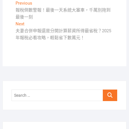
文
Previous
Previous
post:
報稅倒數警報！最後一天系統大塞車，千萬別拖到
章
最後一刻
導
Next
Next
覽
post:
夫妻合併申報還是分開計算薪資所得最省稅？2025
年報稅必看攻略，輕鬆省下數萬元！
Search
…