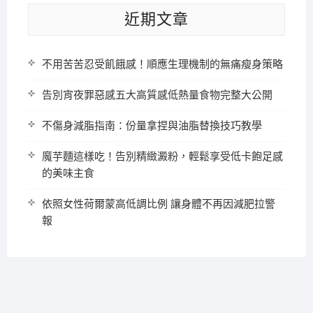
近期文章
不用苦苦忍受飢餓感！順應生理機制的無痛瘦身策略
告別宵夜罪惡感五大高質感低熱量食物完整大公開
不傷身減脂指南：份量拿捏與油脂替換技巧教學
魔芋麵這樣吃！告別精緻澱粉，輕鬆享受低卡飽足感
的美味主食
依照女性荷爾蒙高低調比例 讓身體不再因減肥拉警
報