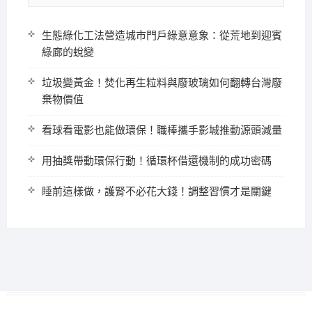
生態綠化工法營造城市門戶綠意意象：從荒地到迎賓
綠廊的蛻變
垃圾變黃金！焚化再生粒料與廢玻璃如何翻轉台灣廢
棄物價值
看球看電影也能做環保！職棒攜手影城推動源頭減量
用抽獎帶動環保行動！循環杯借還機制的成功密碼
睡前這樣做，護腎不必花大錢！調整習慣才是關鍵