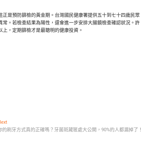
這正是預防篩檢的黃金期。台灣國民健康署提供五十到七十四歲民眾
異常。若檢查結果為陽性，還會進一步安排大腸鏡檢查確認狀況。許
以上，定期篩檢才是最聰明的健康投資。
Next
ext
post:
你的刷牙方式真的正確嗎？牙菌斑藏匿處大公開，90%的人都漏掉了