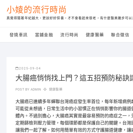
Skip
小婈的流行時尚
to
content
真覺得隨著年紀越大，更該好好保養，才不會看起來很老，有什麼醫美撇步可以
發燒車訊
當鋪金融
流行時尚
健康醫藥
聯合徵信
2025-09-04
大腸癌悄悄找上門？這五招預防秘訣
POST BY
ADMIN
健康醫藥
大腸癌已連續多年蟬聯台灣癌症發生率首位，每年新增病例
可能從未想過，日常生活中的小習慣正在悄悄影響你的腸道
體內。不過別擔心，大腸癌其實是最容易預防的癌症之一，
定期篩檢到壓力管理，每個環節都是保護自己的關鍵。台灣
讓我們一起了解，如何用簡單有效的方式守護腸道健康，讓