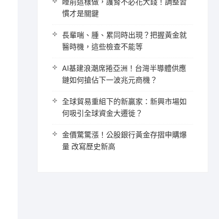
睡前這樣做，護腎不必花大錢！調整習
慣才是關鍵
長輩喘、腫、累同時出現？把握黃金就
醫時機，這些檢查不能等
AI基建浪潮席捲亞洲！台灣半導體供應
鏈如何搶佔下一波兆元商機？
全球貿易重組下的新贏家：新興市場如
何吸引全球資金大遷徙？
金價驚驚漲！公股銀行黃金存摺申購爆
量 改寫歷史新高