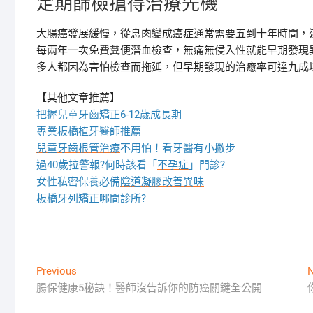
定期篩檢搶得治療先機
大腸癌發展緩慢，從息肉變成癌症通常需要五到十年時間，
每兩年一次免費糞便潛血檢查，無痛無侵入性就能早期發現
多人都因為害怕檢查而拖延，但早期發現的治癒率可達九成
【其他文章推薦】
把握
兒童牙齒矯正
6-12歲成長期
專業
板橋植牙
醫師推薦
兒童牙齒根管治療
不用怕！看牙醫有小撇步
過40歲拉警報?何時該看「
不孕症
」門診?
女性私密保養必備
陰道凝膠改善異味
板橋牙列矯正
哪間診所?
文
Previous
Previous
N
post:
腸保健康5秘訣！醫師沒告訴你的防癌關鍵全公開
章