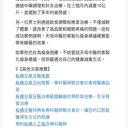
通過中藥調理和針灸治療，在三個月內減重10公
斤，並擺脫了多年的疲勞感。
另一位男士則通過飲食調整和推拿治療，不僅減輕
了體重，還改善了高血壓和關節疼痛的問題。這些
成功案例證明，天母中醫的客製化瘦身建議確實能
帶來顯著的效果。
如果你也在為瘦身困擾，不妨嘗試天母中醫的客製
化瘦身建議，找到最適合自己的健康減重方式。
5【其他文章推薦】
板橋兒童牙醫推薦
板橋兒童牙科
推薦，專科醫師聯合會診重視醫療品
質
板橋兒童牙醫
治療範圍齲齒的預防與治療、乳牙根
管治療
板橋牙醫
特聘各專科醫師聯合會診，讓您的口腔能
獲得全方位的照護
預約
板橋人工植牙
專科醫師