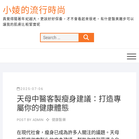
Skip
小婈的流行時尚
to
content
真覺得隨著年紀越大，更該好好保養，才不會看起來很老，有什麼醫美撇步可以
讓我的肌膚比較緊實呢
Search
…
2025-07-06
天母中醫客製瘦身建議：打造專
屬你的健康體態
POST BY
ADMIN
健康醫藥
在現代社會，瘦身已成為許多人關注的議題。天母