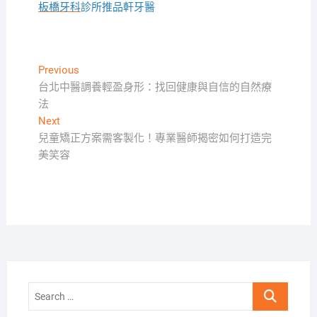
板橋牙科
診所推品軒牙醫
文
Previous
Previous
post:
台北中醫調養輕盈身形：找回健康與自信的自然療
章
法
導
Next
Next
覽
post:
兒童矯正方案需客製化！專業醫師揭密如何打造完
美笑容
Search
…