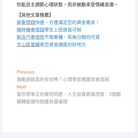
你能自主調節心理狀態，而非被動承受情緒浪潮。
【其他文章推薦】
屏東借錢
快速、方便滿足您的資金需求！
楠梓機車借錢
學生上班族皆可辦
新店汽車借款
不限車種、有無分期均可貸
文山區當舖
是您資金調度的好地方
文
Previous
Previous
post:
激勵語錄真的有效嗎？心理學家揭露背後真相
章
Next
Next
導
post:
當你學會正向看待問題，人生就會跟著改變：3個關
覽
鍵轉變讓你脫離負面循環