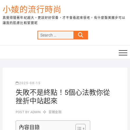
Skip
小婈的流行時尚
to
content
真覺得隨著年紀越大，更該好好保養，才不會看起來很老，有什麼醫美撇步可以
讓我的肌膚比較緊實呢
Search
…
2025-08-15
失敗不是終點！5個心法教你從
挫折中站起來
POST BY
ADMIN
當鋪金融
內容目錄