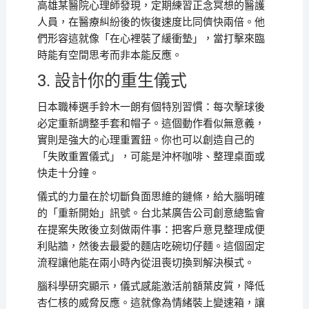
高雄某醫院心理師發現，定期練習正念冥想的醫護
人員，在醫療糾紛後的恢復速度比同儕快兩倍。他
們形容這就像「在心裡裝了緩衝墊」，當打擊來臨
時能有空間思考而非本能反應。
3. 設計你的重生儀式
日本職棒選手鈴木一朗有個特別習慣：每次擊球後
必定重新調整手套和帽子。這個動作看似無意義，
實則是強大的心理重置鈕。你也可以創造自己的
「失敗重置儀式」，可能是沖杯咖啡、整理桌面或
快走十分鐘。
儀式的力量在於切斷負面思維的鏈條，給大腦明確
的「重新開始」訊號。台北某廣告公司創意總監會
在提案失敗後立刻做兩件事：把客戶意見整理成便
利貼牆，然後去最愛的麵店吃碗切仔麵。這個固定
流程讓他能在兩小時內從沮喪切換到解決模式。
腦科學研究顯示，儀式感能激活前額葉皮質，降低
杏仁核的威脅反應。這就像為情緒裝上變速箱，讓