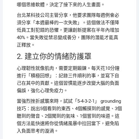
哪個思維軟體，決定了接下來的人生畫面。
台北某科技公司主管分享，他要求團隊每週例會必
須分享「本週最棒的一次失敗」。這個做法不僅降
低員工對犯錯的恐懼，更讓創新提案在半年內增加
40%。當失敗從禁忌變成養分，團隊的潛能才能真
正釋放。
2. 建立你的情緒防護罩
心理韌性就像肌肉，需要定期鍛鍊。每天花10分鐘
進行「積極回想」：記錄三件順利的事，並寫下自
己在其中的貢獻。這個習慣能逐步改變大腦的負面
偏誤，強化心理免疫力。
當強烈挫折感襲來時，試試「5-4-3-2-1」 grounding
技巧：說出5個看到的東西、4個觸摸到的感覺、3個
聽到的聲音、2個聞到的氣味、1個嘗到的味道。這
個方法能快速將你從情緒風暴中拉回當下，避免陷
入負面思考的漩渦。