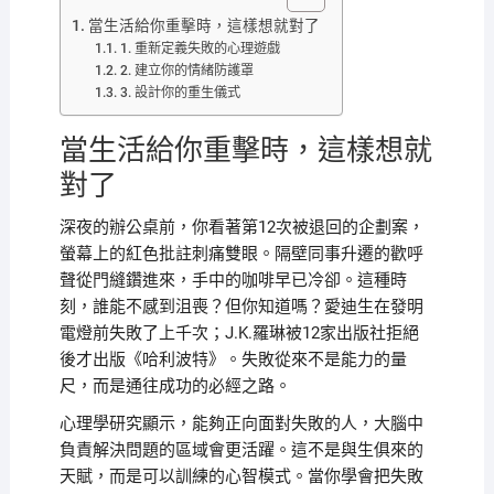
當生活給你重擊時，這樣想就對了
1. 重新定義失敗的心理遊戲
2. 建立你的情緒防護罩
3. 設計你的重生儀式
當生活給你重擊時，這樣想就
對了
深夜的辦公桌前，你看著第12次被退回的企劃案，
螢幕上的紅色批註刺痛雙眼。隔壁同事升遷的歡呼
聲從門縫鑽進來，手中的咖啡早已冷卻。這種時
刻，誰能不感到沮喪？但你知道嗎？愛迪生在發明
電燈前失敗了上千次；J.K.羅琳被12家出版社拒絕
後才出版《哈利波特》。失敗從來不是能力的量
尺，而是通往成功的必經之路。
心理學研究顯示，能夠正向面對失敗的人，大腦中
負責解決問題的區域會更活躍。這不是與生俱來的
天賦，而是可以訓練的心智模式。當你學會把失敗