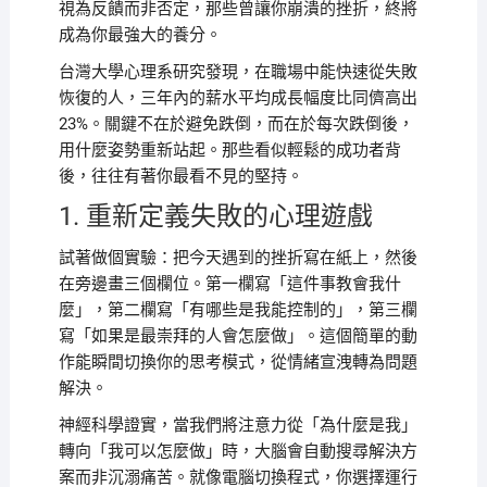
視為反饋而非否定，那些曾讓你崩潰的挫折，終將
成為你最強大的養分。
台灣大學心理系研究發現，在職場中能快速從失敗
恢復的人，三年內的薪水平均成長幅度比同儕高出
23%。關鍵不在於避免跌倒，而在於每次跌倒後，
用什麼姿勢重新站起。那些看似輕鬆的成功者背
後，往往有著你最看不見的堅持。
1. 重新定義失敗的心理遊戲
試著做個實驗：把今天遇到的挫折寫在紙上，然後
在旁邊畫三個欄位。第一欄寫「這件事教會我什
麼」，第二欄寫「有哪些是我能控制的」，第三欄
寫「如果是最崇拜的人會怎麼做」。這個簡單的動
作能瞬間切換你的思考模式，從情緒宣洩轉為問題
解決。
神經科學證實，當我們將注意力從「為什麼是我」
轉向「我可以怎麼做」時，大腦會自動搜尋解決方
案而非沉溺痛苦。就像電腦切換程式，你選擇運行