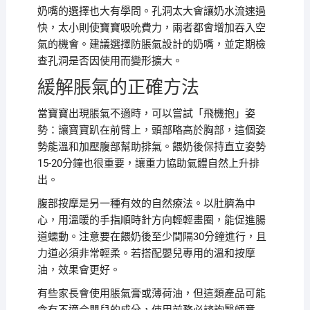
奶嘴的選擇也大有學問。孔洞太大會讓奶水流速過
快，太小則使寶寶吸吮費力，兩者都會增加吞入空
氣的機會。建議選擇防脹氣設計的奶嘴，並定期檢
查孔洞是否因使用而變形擴大。
緩解脹氣的正確方法
當寶寶出現脹氣不適時，可以嘗試「飛機抱」姿
勢：讓寶寶趴在前臂上，頭部略高於胸部，這個姿
勢能溫和加壓腹部幫助排氣。餵奶後保持直立姿勢
15-20分鐘也很重要，讓重力協助氣體自然上升排
出。
腹部按摩是另一種有效的自然療法。以肚臍為中
心，用溫暖的手指順時針方向輕輕畫圈，能促進腸
道蠕動。注意要在餵奶後至少間隔30分鐘進行，且
力道必須非常輕柔。若搭配嬰兒專用的溫和按摩
油，效果會更好。
有些家長會使用脹氣膏或薄荷油，但這類產品可能