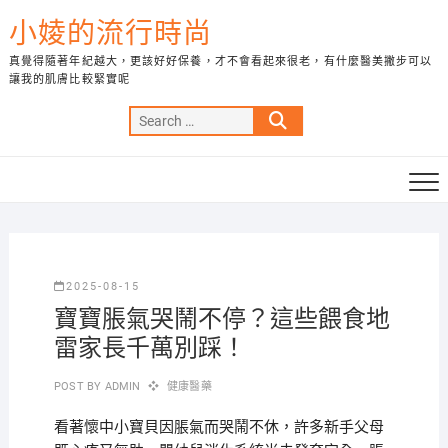
Skip
小婈的流行時尚
to
content
真覺得隨著年紀越大，更該好好保養，才不會看起來很老，有什麼醫美撇步可以
讓我的肌膚比較緊實呢
Search
…
2025-08-15
寶寶脹氣哭鬧不停？這些餵食地
雷家長千萬別踩！
POST BY
ADMIN
健康醫藥
看著懷中小寶貝因脹氣而哭鬧不休，許多新手父母