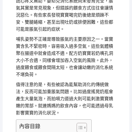
既心疼又無助。嬰幼兒消化系統尚未發育完全，脹
氣其實是常見現象，但錯誤的餵食方式往往會讓情
況惡化。有些家長發現寶寶喝完奶後總是煩躁不
安、雙腿蜷縮，甚至出現吐奶或排便困難，這些都
可能是脹氣引起的症狀。
哺乳姿勢不正確是導致脹氣的主要原因之一。當寶
寶含乳不緊密時，容易吸入過多空氣，這些氣體積
聚在腸道中就會造成不適。配方奶寶寶若奶嘴孔洞
大小不合適，同樣會增加吞入空氣的風險。此外，
過度餵食或餵食間隔太短，也會讓幼嫩的消化系統
不堪負荷。
值得注意的是，有些被認為能幫助消化的傳統做
法，反而可能加重脹氣問題。比如過度搖晃奶瓶會
產生大量氣泡，而拍嗝力道過大則可能刺激寶寶嬌
嫩的胃部。就連媽媽的飲食內容，也可能透過母乳
影響寶寶的消化狀況。
內容目錄