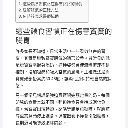
這些餵食習慣正在傷害寶寶的腸胃
緩解脹氣的正確方法
何時該尋求醫療協助
這些餵食習慣正在傷害寶寶的
腸胃
許多家長不知道，日常生活中一些看似無害的習
慣，其實是導致寶寶脹氣的隱形殺手。最常見的就
是讓寶寶平躺著喝奶，這種姿勢會使液體流速不易
控制，增加嗆奶和吸入空氣的風險。正確做法是將
寶寶頭部抬高約30-45度，讓消化道保持較自然的狀
態。
另一個常見錯誤是強迫寶寶喝完既定量的奶。每個
嬰兒的食量本就不同，強迫進食只會造成消化負
擔。當寶寶出現轉頭、閉嘴等飽足訊號時，就應該
尊重其意願停止餵食。過度餵養不僅會引起脹氣，
長期還可能導致肥胖問題。