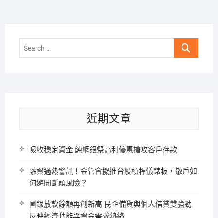
Search
…
近期文章
吸收穩定資金 純網銀祭高利優惠搶攻客戶存款
融資過熱警訊！金管會擬推台股槓桿儀錶板，散戶如
何避開斷頭風險？
國銀放款餘額再創新高 民企備貨與個人借貸雙強勁
反映經濟動能與資金需求熱絡