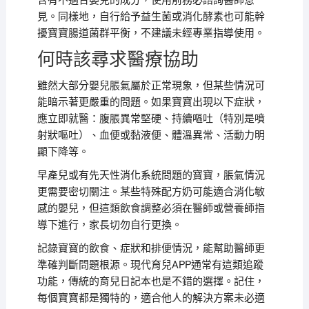
含有不適合嬰兒的成分，使用前務必諮詢醫師意
見。同樣地，自行給予益生菌或消化酵素也可能幹
擾寶寶腸道菌群平衡，不建議未經專業指導使用。
何時該尋求醫療協助
雖然大部分嬰兒脹氣屬於正常現象，但某些情況可
能暗示著更嚴重的問題。如果寶寶出現以下症狀，
應立即就醫：腹脹異常堅硬、持續嘔吐（特別是噴
射狀嘔吐）、血便或黏液便、體溫異常、活動力明
顯下降等。
早產兒或有先天性消化系統問題的寶寶，脹氣情況
更需要密切關注。某些特殊配方奶可能適合消化敏
感的嬰兒，但這類飲食調整必須在醫師或營養師指
導下進行，家長切勿自行更換。
記錄寶寶的飲食、症狀和排便情況，能幫助醫師更
準確判斷問題根源。現代育兒APP通常有這類追蹤
功能，傳統的育兒日記本也是不錯的選擇。記住，
每個寶寶都是獨特的，適合他人的解決方案未必適