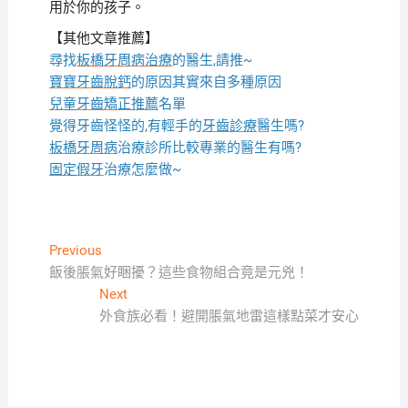
用於你的孩子。
【其他文章推薦】
尋找
板橋牙周病治療
的醫生,請推~
寶寶牙齒脫鈣
的原因其實來自多種原因
兒童牙齒矯正推薦
名單
覺得牙齒怪怪的,有輕手的
牙齒診療
醫生嗎?
板橋牙周病
治療診所比較專業的醫生有嗎?
固定假牙
治療怎麼做~
文
Previous
Previous
post:
飯後脹氣好睏擾？這些食物組合竟是元兇！
章
Next
Next
導
post:
外食族必看！避開脹氣地雷這樣點菜才安心
覽