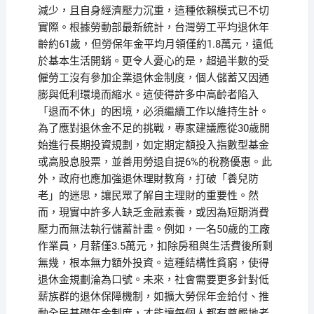
減少，且自身經濟壓力沉重，這種依賴模式已不切
實際。根據勞動部最新統計，台灣勞工平均退休年
齡約61歲，但勞保年金平均月領僅約1.8萬元，遠低
於基本生活開銷。更令人憂心的是，超過半數的受
僱勞工沒有參加企業退休金制度，個人儲蓄又因通
膨與低利環境而縮水。這使得許多中高齡者陷入
「退而不休」的困境，必須繼續工作以維持生計。
為了應對退休金不足的挑戰，專家建議應從30歲開
始進行長期投資規劃，如定期定額投入指數型基金
或高股息股票，並善用勞退自提6%的稅務優惠。此
外，政府也應加強退休理財教育，打破「養兒防
老」的迷思，讓民眾了解自主理財的重要性。然
而，現實中許多人缺乏金融素養，或因為短期消費
壓力而無法執行儲蓄計畫。例如，一名50歲的工廠
作業員，月薪僅3.5萬元，扣除房租與生活費後所剩
無幾，根本無力額外投資。這種結構性貧窮，使得
退休金規劃淪為口號。未來，社會需要更多針對低
薪族群的退休保障機制，如擴大勞保年金給付、推
動全民基礎年金制度，才能讓每個人都有尊嚴地老