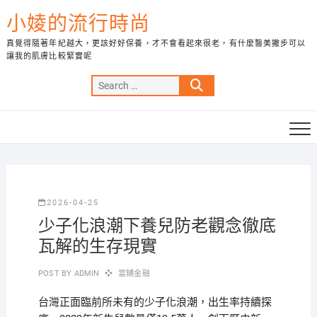
Skip
小婈的流行時尚
to
content
真覺得隨著年紀越大，更該好好保養，才不會看起來很老，有什麼醫美撇步可以
讓我的肌膚比較緊實呢
Search
…
2026-04-25
少子化浪潮下養兒防老觀念徹底
瓦解的生存現實
POST BY
ADMIN
當鋪金融
台灣正面臨前所未有的少子化浪潮，出生率持續探