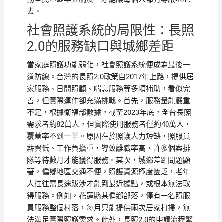
去。
社會照護系統的局限性：長照
2.0的服務缺口與城鄉差距
當家庭照護功能弱化，社會照護系統便成為最後一
道防線。台灣的長照2.0政策自2017年上路，提供居
家服務、日間照顧、喘息服務等多項補助，看似完
善，但實際運作卻充滿挑戰。首先，服務量能嚴重
不足，根據衛福部數據，截至2023年底，全台長照
需求者約82萬人，但實際使用服務者僅約40萬人，
覆蓋率不到一半。原因在於照護人力短缺，照服員
薪資低、工作負擔重，導致離職率高，許多個案排
隊等待數月才能獲得服務。其次，城鄉差距問題顯
著，偏鄉地區交通不便，照護資源極度匱乏，老年
人往往需長途跋涉才能到最近據點，或根本無法取
得服務。例如，花蓮縣某偏鄉部落，僅有一名照服
員服務整個村落，每月只能提供兩次居家打掃，無
法滿足實際照護需求。此外，長照2.0的申請流程繁