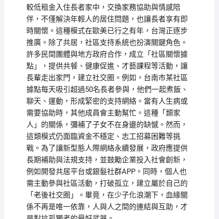
較低租金入住長者家中，交換家務協助與情感陪
伴，不僅解決年輕人的居住問題，也讓長者享有即
時關懷。這種模式在歐美已行之有年，台灣正逐步
推廣。除了共居，社區支持系統也扮演關鍵角色。
許多民間團體與地方政府合作，成立「社區關懷據
點」，提供共餐、健康促進、才藝課程等活動，讓
長輩走出家門，建立社交圈。例如，台南市某社區
據點每天吸引超過50名長者參與，他們一起煮飯、
聊天、運動，形成緊密的支持網絡。當有人生病或
需要協助時，其他成員會主動幫忙。這種「類家
人」的關係，彌補了子女不在身邊的缺憾。然而，
這類模式仍面臨資金不穩定、志工招募困難等挑
戰。為了讓新型態人際網絡永續發展，政府應提供
長期補助與法規支持，並鼓勵企業投入社會創新，
例如開發共居平台或銀髮社群APP。同時，個人也
需主動參與社區活動，打破孤立，建立屬於自己的
「老後社交圈」。畢竟，在少子化浪潮下，血緣關
係不再是唯一依靠，人與人之間的連結與互助，才
是對抗孤獨老的最好武器。