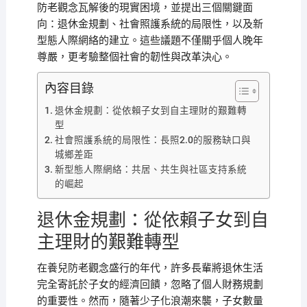
防老觀念瓦解後的現實困境，並提出三個關鍵面
向：退休金規劃、社會照護系統的局限性，以及新
型態人際網絡的建立。這些議題不僅關乎個人晚年
尊嚴，更考驗整個社會的韌性與改革決心。
內容目錄
退休金規劃：從依賴子女到自主理財的艱難轉
型
社會照護系統的局限性：長照2.0的服務缺口與
城鄉差距
新型態人際網絡：共居、共生與社區支持系統
的崛起
退休金規劃：從依賴子女到自
主理財的艱難轉型
在養兒防老觀念盛行的年代，許多長輩將退休生活
完全寄託於子女的經濟回饋，忽略了個人財務規劃
的重要性。然而，隨著少子化浪潮來襲，子女數量