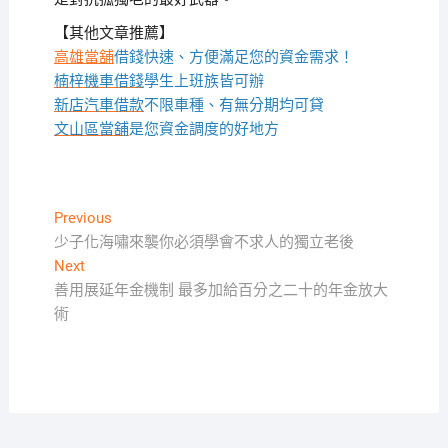
【其他文章推薦】
高雄當舖
借錢快速、方便滿足您的資金需求！
楠梓機車借錢
學生上班族皆可辦
新店汽車借款
不限車種、有無分期均可貸
文山區當舖
是您資金調度的好地方
文
Previous
Previous
post:
少子化海嘯來襲你必須學會不求人的獨立老後
章
Next
Next
導
post:
善用展延年金機制 最多加給百分之二十的年金放大
覽
術