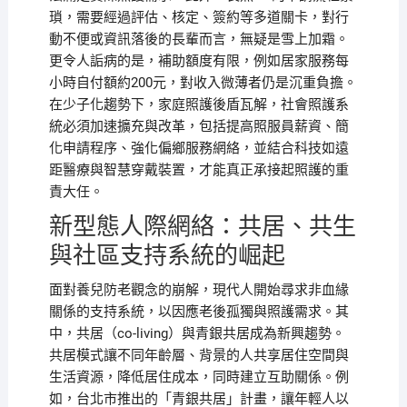
瑣，需要經過評估、核定、簽約等多道關卡，對行
動不便或資訊落後的長輩而言，無疑是雪上加霜。
更令人詬病的是，補助額度有限，例如居家服務每
小時自付額約200元，對收入微薄者仍是沉重負擔。
在少子化趨勢下，家庭照護後盾瓦解，社會照護系
統必須加速擴充與改革，包括提高照服員薪資、簡
化申請程序、強化偏鄉服務網絡，並結合科技如遠
距醫療與智慧穿戴裝置，才能真正承接起照護的重
責大任。
新型態人際網絡：共居、共生
與社區支持系統的崛起
面對養兒防老觀念的崩解，現代人開始尋求非血緣
關係的支持系統，以因應老後孤獨與照護需求。其
中，共居（co-living）與青銀共居成為新興趨勢。
共居模式讓不同年齡層、背景的人共享居住空間與
生活資源，降低居住成本，同時建立互助關係。例
如，台北市推出的「青銀共居」計畫，讓年輕人以