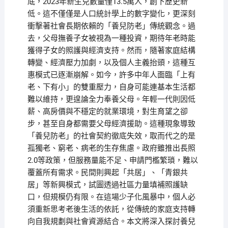
底，2023年新生兒數量僅13.5萬人，創下歷史新
低。這不僅僅是人口統計學上的數字變化，更深刻
衝擊著社會長期依賴的「養兒防老」傳統觀念。過
去，父母撫養子女被視為一種投資，期待年老時能
獲得子女的照護與經濟支持。然而，隨著家庭結構
轉變、經濟壓力加劇，以及個人主義抬頭，這種互
惠模式已逐漸崩解。如今，許多中年人面臨「上有
老、下有小」的雙重壓力，自身可能連基本生活都
難以維持，更遑論全力奉養父母。年輕一代則因低
薪、高房價與不穩定的就業環境，對生育望之卻
步，甚至自身都需要父母經濟援助。這種現象導致
「養兒防老」的社會契約徹底失效，取而代之的是
孤獨老、窮老、病老的生存焦慮。政府雖推出長照
2.0等政策，但服務量能不足、申請門檻繁瑣，難以
覆蓋所有需求。民間則興起「共居」、「青銀共
居」等新興模式，試圖透過社區力量填補照護缺
口，但規模仍有限。在這場少子化風暴中，個人必
須重新思考老後生活的依託，從傳統的家庭支持轉
向自我規劃與社會資源結合。本文將深入探討養兒