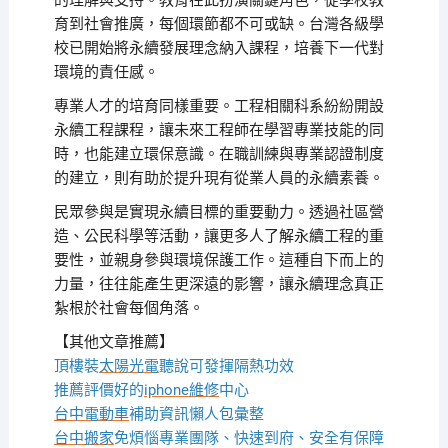
的理解與支持。教育在此扮演關鍵角色，從學校教
育到社會推廣，每個環節都不可或缺。台灣各級學
校已開始將永續發展理念納入課程，培養下一代對
環境的責任感。
專業人才的培育同樣重要。工程相關科系紛紛開設
永續工程課程，讓未來工程師在學習專業技能的同
時，也能建立環保意識。在職訓練與專業認證制度
的建立，則有助於提升現有從業人員的永續素養。
民眾參與是實現永續目標的重要動力。透過社區營
造、公民科學等活動，讓更多人了解永續工程的重
要性，並親身參與環境保護工作。這種自下而上的
力量，往往能產生更深遠的影響，讓永續理念真正
紮根於社會每個角落。
【其他文章推薦】
頂樓裝
太陽光電
聽說可發揮隔熱功效
推薦評價好的
iphone維修
中心
台中電動車
補助資訊懶人包彙整
台中搬家
免煩惱專業團隊、快速到府、安全有保障