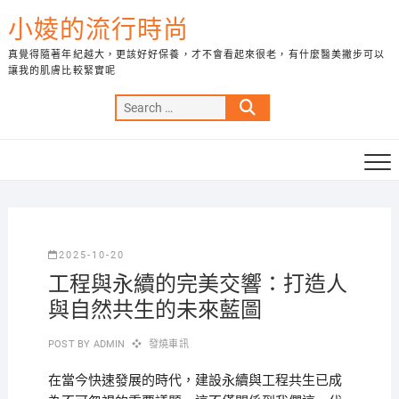
Skip
小婈的流行時尚
to
content
真覺得隨著年紀越大，更該好好保養，才不會看起來很老，有什麼醫美撇步可以
讓我的肌膚比較緊實呢
Search
…
2025-10-20
工程與永續的完美交響：打造人
與自然共生的未來藍圖
POST BY
ADMIN
發燒車訊
在當今快速發展的時代，建設永續與工程共生已成