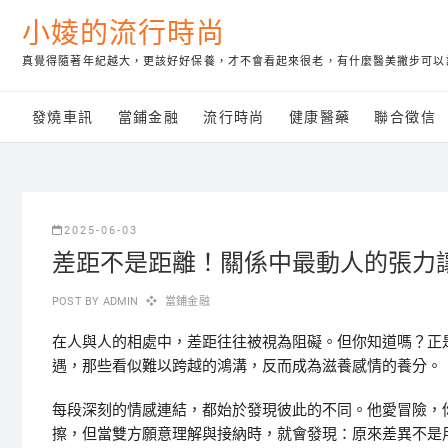
Skip
小婈的流行時尚
to
content
真覺得隨著年紀越大，更該好好保養，才不會看起來很老，有什麼醫美撇步可以
發燒車訊
當鋪金融
流行時尚
健康醫藥
聯合徵信
2025-06-03
差距不是距離！關係中最動人的張力
POST BY
ADMIN
當鋪金融
在人與人的相處中，差距往往被視為阻礙。但你知道嗎？正
遇，那些看似難以跨越的鴻溝，反而成為滋養感情的養分。
每段深刻的情感連結，都始於發現彼此的不同。他愛冒險，
擦，但當雙方願意理解與接納時，就會發現：原來差異不是