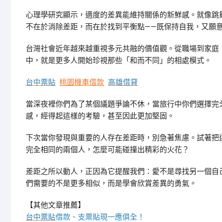
心理學研究顯示，適度的差異能維持關係的新鮮感。就像跳
不在於消除差距，而在於找到平衡點——既保持自我，又願
台灣社會近年越來越重視多元共融的價值觀。從職場到家庭
中，就是更多人開始珍視那些「和而不同」的相處模式。
台中票貼
桃園機車借款
高雄借貸
當深夜裡你們為了某個議題爭論不休，當旅行中你們選擇完
感，經得起這樣的考驗，甚至因此更加堅固。
下次當你發現與重要的人存在差距時，別急著焦慮。試著把
完全相同的兩個人，怎麼可能碰撞出精彩的火花？
差距之所以動人，正因為它提醒我們：愛不是尋找另一個自
們需要的不是更多相似，而是學會欣賞差異的勇氣。
【其他文章推薦】
台中票貼
借款、支票貼現一應俱全！