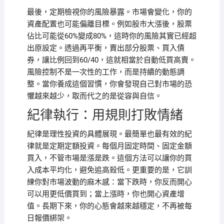
最後，定期檢視你的風險暴露。市場會變化，你的
資產配置也可能偏離目標。例如股市大漲後，股票
佔比可能從60%變成80%，這時你的風險其實已經超
出原設定。透過再平衡，賣出部分股票、買入債
券，讓比例回到60/40，這就相當於自動低買高賣。
風險控制不是一次性的工作，而是持續的動態調
整。當你養成這個習慣，你會發現自己對市場的恐
懼越來越少，取而代之的是從容與自信。
紀律執行：用規則打敗情緒
紀律是理性投資的具體展現。最簡單也最有效的紀
律就是定期定額投資。每個月固定時間、固定金額
買入，不管市場是漲是跌。這個方法可以讓你的買
入成本平均化，避免追高殺低。更重要的是，它訓
練你對市場波動的麻木感：當下跌時，你反而開心
可以用更低價買到；當上漲時，你也開心資產增
值。長期下來，你的心態會越來越穩定，不再被每
日報價綁架。