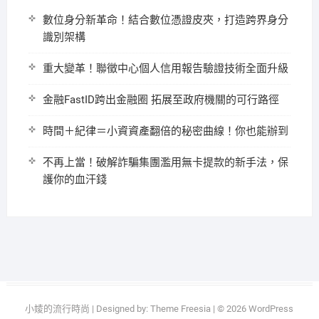
數位身分新革命！結合數位憑證皮夾，打造跨界身分
識別架構
重大變革！聯徵中心個人信用報告驗證技術全面升級
金融FastID跨出金融圈 拓展至政府機關的可行路徑
時間＋紀律＝小資資產翻倍的秘密曲線！你也能辦到
不再上當！破解詐騙集團濫用無卡提款的新手法，保
護你的血汗錢
小婈的流行時尚
| Designed by:
Theme Freesia
| © 2026
WordPress