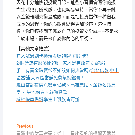
天花十分鐘檢視投資日記。這些小習慣會讓你的投
資生活更有儀式感，也更容易堅持。當你不再單純
以金錢報酬來衡量成敗，而是把投資當作一種自我
成長的過程，你的心態會變得更加從容。這個時
候，你已經找到了屬於自己的投資安全感——不是來
自於市場，而是來自於你內心的平衡。
【其他文章推薦】
有人試過
刷卡換現
金嗎?哪裡可刷卡?
24H當舖
這麼多間?哪一家才是有政府立案呢?
手上有黃金珠寶卻不知該如何典當嗎?
台北借款
,
中山
區當舖
,
大同區當舖
免費幫您鑑價!!
鳳山當舖
提供汽機車借款、高雄票貼、金飾名錶典
當、 房地融資、薪轉貸款
楠梓機車借錢
學生上班族皆可辦
文
Previous
Previous
post:
星盤中的財富密碼：從十二星座看妳的投資天賦與