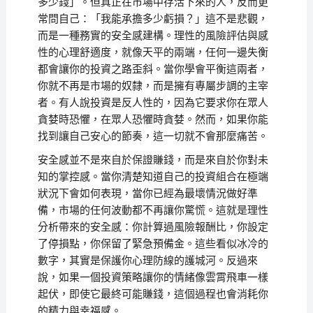
多少錢」。但真正在市場中存活下來的人，反而更
常問自己：「我能承擔多少虧損？」這不是悲觀，
而是一種務實的安全感建構。理性的風險評估與感
性的心理舒適度，就像天平的兩端，任何一邊失衡
都會讓你的投資之路歪斜。當你學會平衡這兩者，
你就不再是市場的奴隸，而是擁有專屬步調的主宰
者。有人說投資是反人性的，因為它要求你在眾人
貪婪時恐懼，在眾人恐懼時貪婪。然而，如果你能
找到讓自己安心的節奏，這一切就不會那麼痛苦。
安全感並不是來自於保證賺錢，而是來自於你對未
知的掌控感。當你清楚知道自己的投資組合在極端
狀況下會如何表現，當你已經為最壞情況做好準
備，市場的任何波動都不再讓你驚慌。這就是理性
分析帶來的安全感：你計算過風險報酬比，你設定
了停損點，你保留了緊急預備金。這些看似冰冷的
數字，其實是保護你心理防線的護城河。反過來
說，如果一個投資策略讓你的情緒像雲霄飛車一樣
起伏，即使它最終可能賺錢，這個過程也會消耗你
的精力與幸福感。