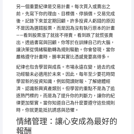
另一個重要紀律是交易計畫。每次買入或賣出之
前，先寫下你的理由、目標價、停損價。交易完成
後，記錄下來並定期回顧。許多投資人虧錢的原因
不是因為選錯股票，而是因為沒有執行原本的計畫
——看到股票漲了就捨不得賣，看到跌了就慌張賣
出。透過書寫與回顧，你等於在訓練自己的大腦，
讓決策從情緒驅動轉為規則驅動。你會發現，當你
嚴格遵守計畫時，勝率其實比憑感覺要高得多。
紀律也包含學習與成長。市場永遠在變，過去的成
功經驗未必適用於未來。因此，每年至少要花時間
學習新的投資知識，例如閱讀財報、了解總體經
濟、認識新興資產類別。但學習的重點不是為了追
逐熱門標的，而是為了提升你的判斷力，讓你的紀
律更加堅實。當你知道自己為什麼要遵守這些規則
時，你就更能抵抗誘惑與恐懼。
情緒管理：讓心安成為最好的
報酬