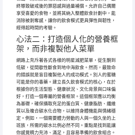
終導致破戒後的罪惡感與過量補償。允許自己偶爾
享受喜愛的食物，並將其納入整體飲食計劃中，能
消除被剝奪感，讓你的飲食模式更具彈性與韌性，
經得起時間的考驗。
心法二：打造個人化的營養框
架，而非複製他人菜單
網路上充斥著各式各樣的明星減肥菜單，從生酮到
低碳，從間歇性斷食到地中海飲食。然而，最致命
的錯誤就是盲目複製他人的成功模式。別人的蜜糖
可能是你的毒藥。建立長久飲食模式的核心，在於
根據你的生活型態、健康狀況、文化背景與口味偏
好，打造一個專屬的營養框架。這個框架應以均衡
為基礎，確保攝取充足的蛋白質、健康脂肪、纖維
質以及複合碳水化合物，以維持身體機能與情緒穩
定。例如，一個需要體力勞動的人與一個久坐的上
班族，所需的碳水比例必然不同。重點是找到能讓
你感覺精力充沛、滿足，且容易準備的飲食組合。