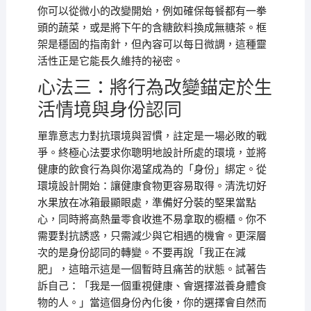
你可以從微小的改變開始，例如確保每餐都有一拳
頭的蔬菜，或是將下午的含糖飲料換成無糖茶。框
架是穩固的指南針，但內容可以每日微調，這種靈
活性正是它能長久維持的祕密。
心法三：將行為改變錨定於生
活情境與身份認同
單靠意志力對抗環境與習慣，註定是一場必敗的戰
爭。終極心法要求你聰明地設計所處的環境，並將
健康的飲食行為與你渴望成為的「身份」綁定。從
環境設計開始：讓健康食物更容易取得。清洗切好
水果放在冰箱最顯眼處，準備好分裝的堅果當點
心，同時將高熱量零食收進不易拿取的櫥櫃。你不
需要對抗誘惑，只需減少與它相遇的機會。更深層
次的是身份認同的轉變。不要再說「我正在減
肥」，這暗示這是一個暫時且痛苦的狀態。試著告
訴自己：「我是一個重視健康、會選擇滋養身體食
物的人。」當這個身份內化後，你的選擇會自然而