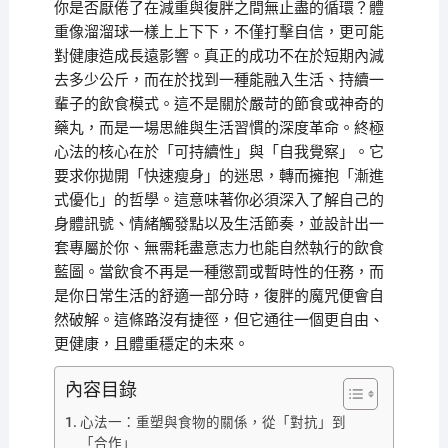
你是否厭倦了在減重與復胖之間無止盡的循環？體
重像溜溜球一樣上上下下，不僅打擊自信，更可能
對健康造成長遠影響。真正的成功不在於短期內減
去多少公斤，而在於找到一種能融入生活、持續一
輩子的飲食模式。這不是關於嚴苛的節食或神奇的
藥丸，而是一場思維與生活習慣的深度革命。終極
心法的核心在於「可持續性」與「自我覺察」。它
要求你拋開「快速瘦身」的迷思，轉而擁抱「漸進
式優化」的哲學。這意味著你必須深入了解自己的
身體訊號、情緒觸發點以及生活節奏，並設計出一
套專屬於你、無需耗盡意志力也能自然執行的飲食
藍圖。當飲食不再是一種懲罰或暫時性的任務，而
是你日常生活的舒適一部分時，復胖的魔咒便會自
然破解。這條路沒有捷徑，但它通往一個更自由、
更健康，且體重穩定的未來。
內容目錄
心法一：重塑與食物的關係，從「對抗」到
「合作」