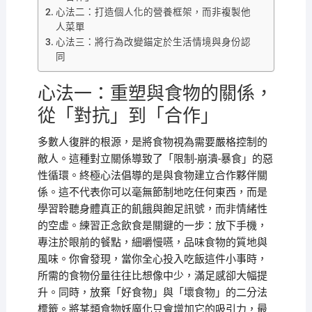
心法二：打造個人化的營養框架，而非複製他
人菜單
心法三：將行為改變錨定於生活情境與身份認
同
心法一：重塑與食物的關係，
從「對抗」到「合作」
多數人復胖的根源，是將食物視為需要嚴格控制的
敵人。這種對立關係導致了「限制-崩潰-暴食」的惡
性循環。終極心法倡導的是與食物建立合作夥伴關
係。這不代表你可以毫無節制地吃任何東西，而是
學習聆聽身體真正的飢餓與飽足訊號，而非情緒性
的空虛。練習正念飲食是關鍵的一步：放下手機，
專注於眼前的餐點，細嚼慢嚥，品味食物的質地與
風味。你會發現，當你全心投入吃飯這件小事時，
所需的食物份量往往比想像中少，滿足感卻大幅提
升。同時，放棄「好食物」與「壞食物」的二分法
標籤。將某類食物妖魔化只會增加它的吸引力，最