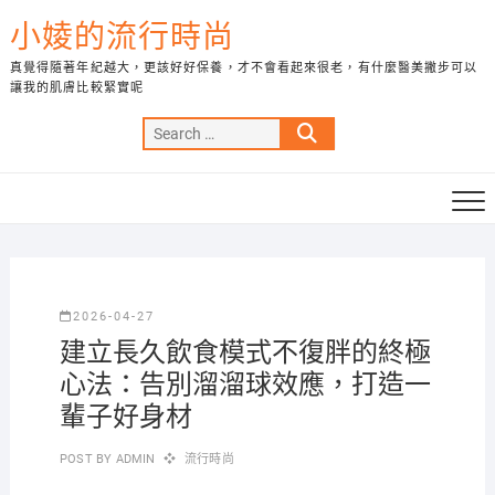
Skip
小婈的流行時尚
to
content
真覺得隨著年紀越大，更該好好保養，才不會看起來很老，有什麼醫美撇步可以
讓我的肌膚比較緊實呢
Search
…
2026-04-27
建立長久飲食模式不復胖的終極
心法：告別溜溜球效應，打造一
輩子好身材
POST BY
ADMIN
流行時尚