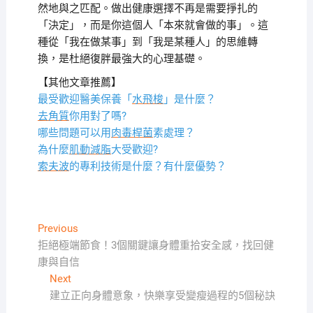
然地與之匹配。做出健康選擇不再是需要掙扎的
「決定」，而是你這個人「本來就會做的事」。這
種從「我在做某事」到「我是某種人」的思維轉
換，是杜絕復胖最強大的心理基礎。
【其他文章推薦】
最受歡迎醫美保養「
水飛梭
」是什麼？
去角質
你用對了嗎?
哪些問題可以用
肉毒桿菌
素處理？
為什麼
肌動減脂
大受歡迎?
索夫波
的專利技術是什麼？有什麼優勢？
文
Previous
Previous
post:
拒絕極端節食！3個關鍵讓身體重拾安全感，找回健
章
康與自信
導
Next
Next
覽
post:
建立正向身體意象，快樂享受變瘦過程的5個秘訣