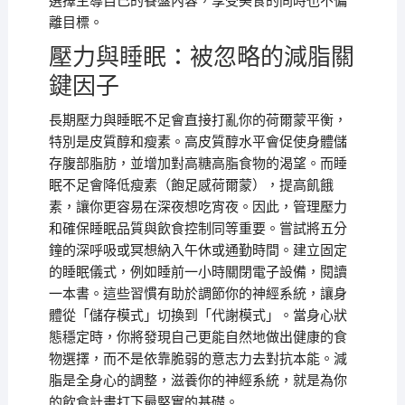
選擇主導自己的餐盤內容，享受美食的同時也不偏
離目標。
壓力與睡眠：被忽略的減脂關
鍵因子
長期壓力與睡眠不足會直接打亂你的荷爾蒙平衡，
特別是皮質醇和瘦素。高皮質醇水平會促使身體儲
存腹部脂肪，並增加對高糖高脂食物的渴望。而睡
眠不足會降低瘦素（飽足感荷爾蒙），提高飢餓
素，讓你更容易在深夜想吃宵夜。因此，管理壓力
和確保睡眠品質與飲食控制同等重要。嘗試將五分
鐘的深呼吸或冥想納入午休或通勤時間。建立固定
的睡眠儀式，例如睡前一小時關閉電子設備，閱讀
一本書。這些習慣有助於調節你的神經系統，讓身
體從「儲存模式」切換到「代謝模式」。當身心狀
態穩定時，你將發現自己更能自然地做出健康的食
物選擇，而不是依靠脆弱的意志力去對抗本能。減
脂是全身心的調整，滋養你的神經系統，就是為你
的飲食計畫打下最堅實的基礎。