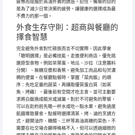
疲憊而屈服於高油外賣的誘惑。記住，備餐的目的
是為了減少日常決策的疲勞，讓健康的選擇成為最
不費力的那一個。
外食生存守則：超商與餐廳的
擇食智慧
完全避免外食對忙碌族而言不切實際，因此學會
「聰明選擇」是必備技能。走進便利商店，優先挑
選原型食物，例如茶葉蛋、地瓜、沙拉（注意醬料
分開）、無糖豆漿和香蕉。避免加工肉品和勾芡濃
稠的便當。在餐廳點餐時，掌握「菜肉飯」的順
序：先吃足量的蔬菜，再攝取優質蛋白質（如蒸
魚、烤雞），最後若有空間才吃主食，並可主動要
求將白飯換成糙米或減量。對於不可避免的聚餐，
可以在赴約前先喝一杯水或吃一點水果，避免過度
飢餓導致暴食。點餐時選擇清蒸、烤、滷的烹調方
式，避開油炸、糖醋、三杯等高油高糖的菜色。不
需要在社交場合顯得格格不入，但可以透過細微的