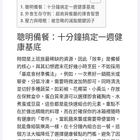
聰明備餐：十分鐘搞定一週健康基底
外食生存守則：超商與餐廳的擇食智慧
壓力與睡眠：被忽略的減脂關鍵因子
聰明備餐：十分鐘搞定一週健
康基底
時間是上班族最稀缺的資源，因此「效率」是備餐
的核心。與其幻想週末花好幾小時烹飪，不如採用
「基底食材準備法」。例如，一次煮好一鍋糙米或
藜麥，分裝冷凍，需要時微波加熱即可。同時清洗
並切好多種蔬菜，如彩椒、花椰菜、小黃瓜，存放
在保鮮盒中。蛋白質來源可以選擇即食雞胸肉、水
煮蛋或豆腐，這些都是能快速組合的元素。重點不
在於做出精緻的料理，而在於確保你的冰箱裡隨時
有健康的「零件」。當飢餓來襲或需要帶便當時，
就能像組裝樂高一樣，在十分鐘內組合出一餐。這
個方法大幅降低了選擇健康餐點的門檻，避免了因