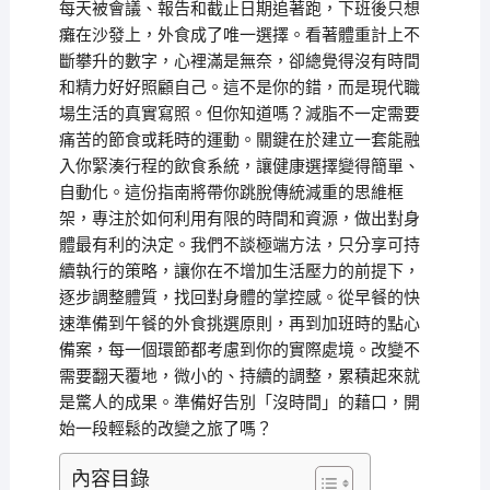
每天被會議、報告和截止日期追著跑，下班後只想
癱在沙發上，外食成了唯一選擇。看著體重計上不
斷攀升的數字，心裡滿是無奈，卻總覺得沒有時間
和精力好好照顧自己。這不是你的錯，而是現代職
場生活的真實寫照。但你知道嗎？減脂不一定需要
痛苦的節食或耗時的運動。關鍵在於建立一套能融
入你緊湊行程的飲食系統，讓健康選擇變得簡單、
自動化。這份指南將帶你跳脫傳統減重的思維框
架，專注於如何利用有限的時間和資源，做出對身
體最有利的決定。我們不談極端方法，只分享可持
續執行的策略，讓你在不增加生活壓力的前提下，
逐步調整體質，找回對身體的掌控感。從早餐的快
速準備到午餐的外食挑選原則，再到加班時的點心
備案，每一個環節都考慮到你的實際處境。改變不
需要翻天覆地，微小的、持續的調整，累積起來就
是驚人的成果。準備好告別「沒時間」的藉口，開
始一段輕鬆的改變之旅了嗎？
內容目錄