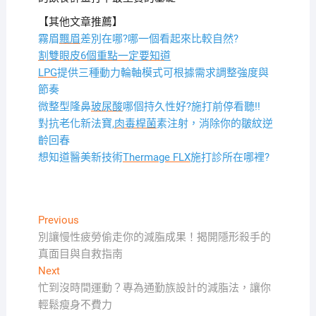
【其他文章推薦】
霧眉
飄眉
差別在哪?哪一個看起來比較自然?
割雙眼皮6個重點一定要知道
LPG
提供三種動力輪軸模式可根據需求調整強度與
節奏
微整型隆鼻
玻尿酸
哪個持久性好?施打前停看聽!!
對抗老化新法寶,
肉毒桿菌
素注射，消除你的皺紋逆
齡回春
想知道醫美新技術
Thermage FLX
施打診所在哪裡?
文
Previous
Previous
post:
別讓慢性疲勞偷走你的減脂成果！揭開隱形殺手的
章
真面目與自救指南
導
Next
Next
覽
post:
忙到沒時間運動？專為通勤族設計的減脂法，讓你
輕鬆瘦身不費力