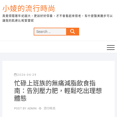
Skip
小婈的流行時尚
to
content
真覺得隨著年紀越大，更該好好保養，才不會看起來很老，有什麼醫美撇步可以
讓我的肌膚比較緊實呢
Search
…
2026-04-29
忙碌上班族的無痛減脂飲食指
南：告別壓力肥，輕鬆吃出理想
體態
POST BY
ADMIN
流行時尚