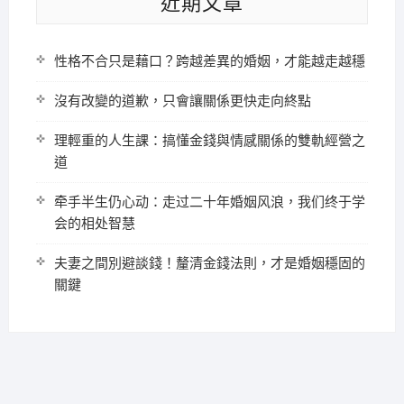
近期文章
性格不合只是藉口？跨越差異的婚姻，才能越走越穩
沒有改變的道歉，只會讓關係更快走向終點
理輕重的人生課：搞懂金錢與情感關係的雙軌經營之
道
牵手半生仍心动：走过二十年婚姻风浪，我们终于学
会的相处智慧
夫妻之間別避談錢！釐清金錢法則，才是婚姻穩固的
關鍵