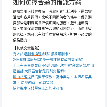
如何選擇合適的借錢方案
選擇急用借錢方案時，考慮因素包括利率、還款靈
活性和客戶評價。比較不同提供者的條款，優先選
擇那些透明度高且評價正面的服務。避免過度借
貸，並確保還款計劃符合您的財務能力。通過明智
的選擇，您可以有效管理資金需求，避免不必要的
債務壓力。
【其他文章推薦】
有人試過
刷卡換現
金嗎?哪裡可刷卡?
24H當舖
這麼多間?哪一家才是有政府立案呢?
手上有黃金珠寶卻不知該如何典當嗎?
台北借款
,
中山
區當舖
,
大同區當舖
免費幫您鑑價!!
鳳山當舖
提供汽機車借款、高雄票貼、金飾名錶典
當、 房地融資、薪轉貸款
楠梓機車借錢
學生上班族皆可辦