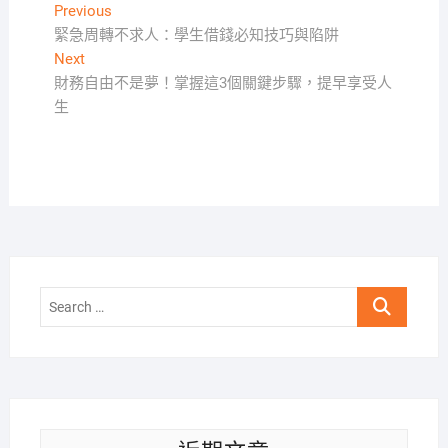
文
Previous
Previous
post:
緊急周轉不求人：學生借錢必知技巧與陷阱
章
Next
Next
導
post:
財務自由不是夢！掌握這3個關鍵步驟，提早享受人
覽
生
Search
…