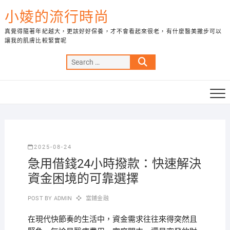
Skip
小婈的流行時尚
to
content
真覺得隨著年紀越大，更該好好保養，才不會看起來很老，有什麼醫美撇步可以
讓我的肌膚比較緊實呢
Search
…
2025-08-24
急用借錢24小時撥款：快速解決
資金困境的可靠選擇
POST BY
ADMIN
當鋪金融
在現代快節奏的生活中，資金需求往往來得突然且