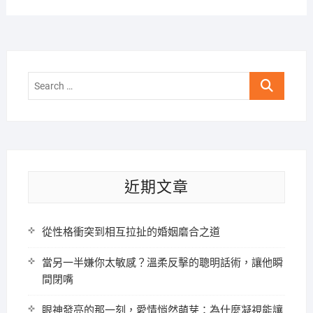
Search
…
近期文章
從性格衝突到相互拉扯的婚姻磨合之道
當另一半嫌你太敏感？溫柔反擊的聰明話術，讓他瞬
間閉嘴
眼神發亮的那一刻，愛情悄然萌芽：為什麼凝視能讓