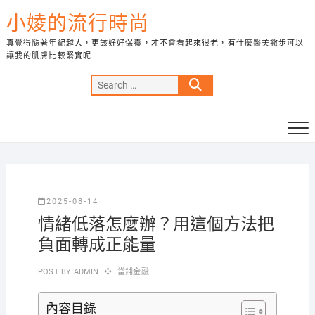
Skip
小婈的流行時尚
to
content
真覺得隨著年紀越大，更該好好保養，才不會看起來很老，有什麼醫美撇步可以
讓我的肌膚比較緊實呢
Search
…
2025-08-14
情緒低落怎麼辦？用這個方法把
負面轉成正能量
POST BY
ADMIN
當鋪金融
內容目錄