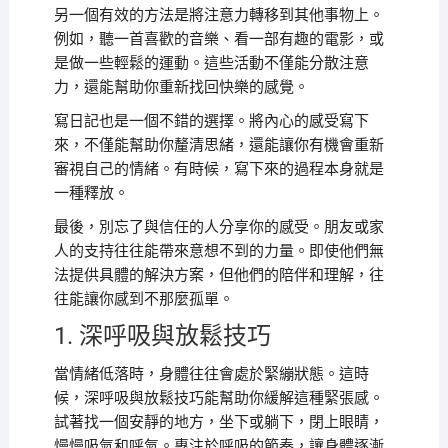
另一個有效的方法是將注意力轉移到其他事物上。
例如，聽一首喜歡的音樂、看一部有趣的電影，或
是做一些輕鬆的運動。這些活動不僅能分散注意
力，還能幫助你重新找回快樂的感覺。
寫日記也是一個不錯的選擇。將內心的感受寫下
來，不僅能幫助你釐清思緒，還能讓你有機會重新
審視自己的情緒。有時候，寫下來的過程本身就是
一種釋放。
最後，別忘了與信任的人分享你的感受。朋友或家
人的支持往往能帶來意想不到的力量。即使他們無
法提供具體的解決方案，但他們的陪伴和理解，往
往能讓你感到不那麼孤單。
1. 深呼吸與放鬆技巧
當情緒低落時，身體往往會處於緊繃狀態。這時
候，深呼吸與放鬆技巧能幫助你緩解這種緊張感。
試著找一個安靜的地方，坐下或躺下，閉上眼睛，
慢慢吸氣和呼氣。專注於呼吸的節奏，讓身體逐漸