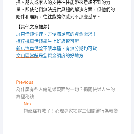
擇。朋友或家人的支持往往能帶來意想不到的力
量。即使他們無法提供具體的解決方案，但他們的
陪伴和理解，往往能讓你感到不那麼孤單。
【其他文章推薦】
屏東借錢
快速、方便滿足您的資金需求！
楠梓機車借錢
學生上班族皆可辦
新店汽車借款
不限車種、有無分期均可貸
文山區當舖
是您資金調度的好地方
文
Previous
Previous
post:
為什麼有些人總能樂觀面對一切？揭開快樂人生的
章
終極秘訣
導
Next
Next
覽
post:
拖延症有救了！心理專家揭露三個關鍵行為轉變