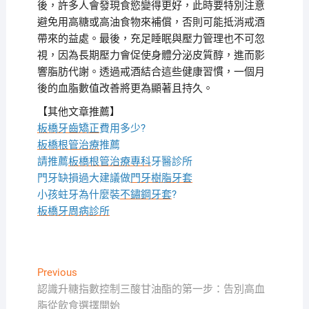
後，許多人會發現食慾變得更好，此時要特別注意
避免用高糖或高油食物來補償，否則可能抵消戒酒
帶來的益處。最後，充足睡眠與壓力管理也不可忽
視，因為長期壓力會促使身體分泌皮質醇，進而影
響脂肪代謝。透過戒酒結合這些健康習慣，一個月
後的血脂數值改善將更為顯著且持久。
【其他文章推薦】
板橋牙齒矯正
費用多少?
板橋根管治療
推薦
請推薦
板橋根管治療專科
牙醫診所
門牙缺損過大建議做
門牙樹脂牙套
小孩蛀牙為什麼裝
不鏽鋼牙套
?
板橋牙周病診所
文
Previous
Previous
post:
認識升糖指數控制三酸甘油酯的第一步：告別高血
章
脂從飲食選擇開始