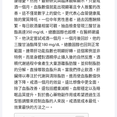
康隱憂。然而，最新研究與臨床觀察顯示，只要戒
酒一個月，血脂數值就能出現顯著且令人振奮的改
善。這不僅是數字上的變化，更代表心血管健康風
險的實質降低。一位中年男性患者，過去因應酬頻
繁，每日飲酒量相當可觀，抽血檢查發現三酸甘油
酯高達350 mg/dL，總膽固醇也超標。在醫師建議
下，他決定嘗試戒酒一個月。一個月後回診，他的
三酸甘油酯降至180 mg/dL，總膽固醇也回到正常
範圍，連帶肝功能指數也明顯好轉。這個案例並非
特例，而是身體對酒精停止攝入後的自然反應。酒
精代謝過程中會產生大量游離脂肪酸，並抑制脂肪
的分解，直接導致血脂升高。當我們停止飲酒，肝
臟得以專注於代謝與清除脂肪，進而使血脂數值快
速下降。戒酒一個月的效益，遠比想像中更全面，
除了血脂改善，還包括體重減輕、血壓穩定以及睡
眠品質提升。對於擔心藥物副作用或希望透過生活
型態調整來控制血脂的人來說，戒酒是成本最低、
效果最快的方法之一。