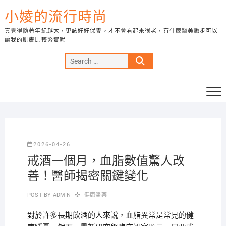
Skip
小婈的流行時尚
to
content
真覺得隨著年紀越大，更該好好保養，才不會看起來很老，有什麼醫美撇步可以
讓我的肌膚比較緊實呢
Search
…
2026-04-26
戒酒一個月，血脂數值驚人改
善！醫師揭密關鍵變化
POST BY
ADMIN
健康醫藥
對於許多長期飲酒的人來說，血脂異常是常見的健