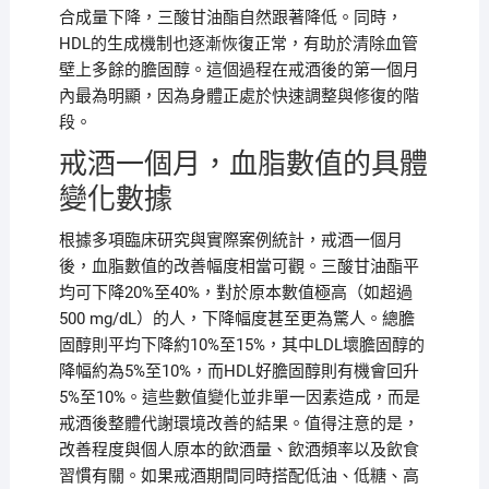
合成量下降，三酸甘油酯自然跟著降低。同時，
HDL的生成機制也逐漸恢復正常，有助於清除血管
壁上多餘的膽固醇。這個過程在戒酒後的第一個月
內最為明顯，因為身體正處於快速調整與修復的階
段。
戒酒一個月，血脂數值的具體
變化數據
根據多項臨床研究與實際案例統計，戒酒一個月
後，血脂數值的改善幅度相當可觀。三酸甘油酯平
均可下降20%至40%，對於原本數值極高（如超過
500 mg/dL）的人，下降幅度甚至更為驚人。總膽
固醇則平均下降約10%至15%，其中LDL壞膽固醇的
降幅約為5%至10%，而HDL好膽固醇則有機會回升
5%至10%。這些數值變化並非單一因素造成，而是
戒酒後整體代謝環境改善的結果。值得注意的是，
改善程度與個人原本的飲酒量、飲酒頻率以及飲食
習慣有關。如果戒酒期間同時搭配低油、低糖、高