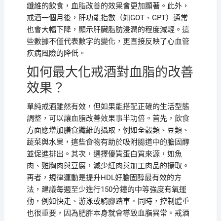
纖維的飲食，血脂改善的效果會更加顯著。此外，
戒酒一個月後，肝功能指數（如GOT、GPT）通常
也會大幅下降，顯示肝臟脂肪浸潤的程度減輕。這
些數據不僅代表數字的變化，更直接反映了心血管
疾病風險的降低。
如何最大化戒酒對血脂的改善
效果？
單純戒酒雖然有效，但如果能搭配正確的生活型態
調整，可以讓血脂改善效果事半功倍。首先，飲食
方面應增加膳食纖維的攝取，例如全穀類、豆類、
蔬菜與水果，這些食物有助於吸附腸道中的膽固醇
並促進排出。其次，選擇優質蛋白質來源，如魚
肉、雞胸肉與豆腐，減少紅肉與加工肉品的攝取。
再者，規律運動是提升HDL好膽固醇最有效的方
法，建議每週至少進行150分鐘的中等強度有氧運
動，例如快走、游泳或騎腳踏車。同時，控制體重
也很重要，因為肥胖本身就會導致血脂異常。戒酒