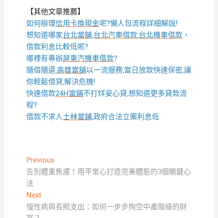
【其他文章推薦】
如何辦理
信用卡換現金
呢?懶人包流程詳細解說!
想知道哪家
台北當舖
,
台北汽車借款
,
台北機車借款
，
借款利息比較低呢?
哪裡有專辦
屏東汽機車借款
?
隨借隨還,
高雄當舖
以一流服務,當日放款快速保密,讓
你輕鬆借貸,解決危機!
快速借款
24H當鋪
不打烊安心貸,想知道更多貸款流
程?
借款不求人
士林當鋪
,政府合法立案利息低
文
Previous
Previous
post:
告別體重焦慮！用平常心打造完美體態的3個關鍵心
章
法
導
Next
Next
覽
post:
慢性病與長照支出：如何一步步掏空中產階級的財