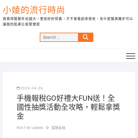
Skip
小婈的流行時尚
to
content
真覺得隨著年紀越大，更該好好保養，才不會看起來很老，有什麼醫美撇步可以
讓我的肌膚比較緊實呢
Search
…
2026-04-26
手機報稅GO好禮大FUN送！全
國性抽獎活動全攻略，輕鬆拿獎
金
POST BY
ADMIN
當鋪金融