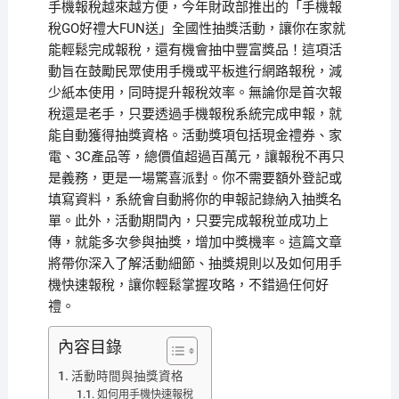
手機報稅越來越方便，今年財政部推出的「手機報
稅GO好禮大FUN送」全國性抽獎活動，讓你在家就
能輕鬆完成報稅，還有機會抽中豐富獎品！這項活
動旨在鼓勵民眾使用手機或平板進行網路報稅，減
少紙本使用，同時提升報稅效率。無論你是首次報
稅還是老手，只要透過手機報稅系統完成申報，就
能自動獲得抽獎資格。活動獎項包括現金禮券、家
電、3C產品等，總價值超過百萬元，讓報稅不再只
是義務，更是一場驚喜派對。你不需要額外登記或
填寫資料，系統會自動將你的申報記錄納入抽獎名
單。此外，活動期間內，只要完成報稅並成功上
傳，就能多次參與抽獎，增加中獎機率。這篇文章
將帶你深入了解活動細節、抽獎規則以及如何用手
機快速報稅，讓你輕鬆掌握攻略，不錯過任何好
禮。
內容目錄
活動時間與抽獎資格
如何用手機快速報稅