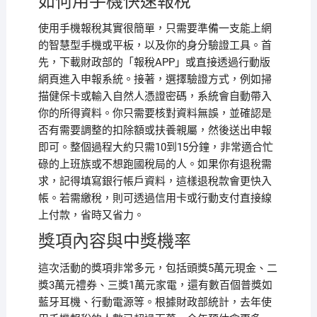
如何用手機快速報稅
使用手機報稅其實很簡單，只需要準備一支能上網
的智慧型手機或平板，以及你的身分驗證工具。首
先，下載財政部的「報稅APP」或直接透過行動版
網頁進入申報系統。接著，選擇驗證方式，例如掃
描健保卡或輸入自然人憑證密碼，系統會自動帶入
你的所得資料。你只需要核對資料無誤，並確認是
否有需要調整的扣除額或扶養親屬，然後送出申報
即可。整個過程大約只需10到15分鐘，非常適合忙
碌的上班族或不想跑國稅局的人。如果你有退稅需
求，記得填寫銀行帳戶資料，這樣退稅款會更快入
帳。若需繳稅，則可透過信用卡或行動支付直接線
上付款，省時又省力。
獎項內容與中獎機率
這次活動的獎項非常多元，包括頭獎5萬元現金、二
獎3萬元禮券、三獎1萬元家電，還有數百個普獎如
藍牙耳機、行動電源等。根據財政部統計，去年使