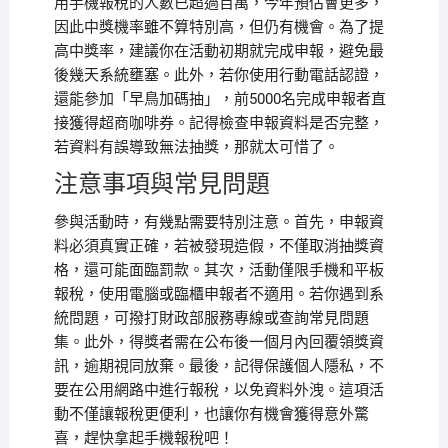
用手機報稅的人數已超過百萬，今年預估會更多，
因此中獎機率雖不算特別高，但仍有機會。為了提
高中獎率，建議你在活動初期就完成申報，避免最
後幾天系統壅塞。此外，若你使用行動電話認證，
還能參加「早鳥加碼抽」，前5000名完成申報者直
接獲得超商咖啡券。記得檢查申報資料是否完整，
若資料有誤導致無法抽獎，那就太可惜了。
注意事項與常見問題
參與活動時，有幾點需要特別注意。首先，申報資
料必須真實正確，若被發現造假，不僅取消抽獎資
格，還可能面臨罰款。其次，活動僅限手機和平板
報稅，使用電腦或臨櫃申報者不適用。若你遇到系
統問題，可撥打財政部服務專線或查詢常見問題
集。此外，得獎者需在公布後一個月內回覆領獎資
訊，逾期視同放棄。最後，記得保護個人隱私，不
要在公用網路中進行報稅，以免資料外洩。這項活
動不僅讓報稅更便利，也讓你有機會獲得意外驚
喜，趕快拿起手機報稅吧！