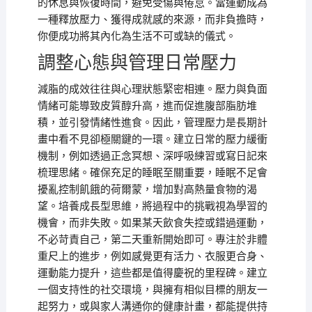
的休息與恢復時間，避免受傷與倦怠。當運動成為
一種釋放壓力、獲得成就感的來源，而非負擔時，
你便成功將其內化為生活不可或缺的儀式。
調整心態與管理日常壓力
減脂的成效往往與心理狀態緊密相連。壓力與負面
情緒可能導致皮質醇升高，進而促進腹部脂肪堆
積，並引發情緒性進食。因此，管理壓力是長期計
畫中看不見卻極關鍵的一環。建立日常的壓力緩衝
機制，例如透過正念冥想、深呼吸練習或寫日記來
梳理思緒。確保充足的睡眠至關重要，睡眠不足會
擾亂控制飢餓的荷爾蒙，增加對高熱量食物的渴
望。培養成長型思維，將過程中的挑戰視為學習的
機會，而非失敗。如果某天飲食失控或錯過運動，
不必苛責自己，第二天重新開始即可。專注於非體
重尺上的進步，例如感覺更有活力、衣服更合身、
運動能力提升，這些都是值得慶祝的里程碑。建立
一個支持性的社交環境，與擁有相似目標的朋友一
起努力，或與家人溝通你的健康計畫，都能提供持