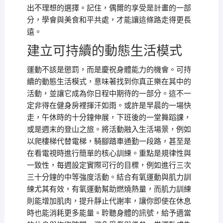
出不理想的選擇。記住，偶爾的享受是計畫的一部
分，學會與美食和平共處，才能讓這條路走得更長
遠。
建立可持續的動態生活模式
運動不該是懲罰，而是慶祝身體能力的機會。可持
續的動態生活模式，意味著找到你真正樂在其中的
活動，並讓它成為你日程中期待的一部分。這不一
定非得在健身房裡揮汗如雨。或許是早晨的一場快
走，午休時的十分鐘伸展，下班後的一堂舞蹈課，
或是週末的登山之旅。將活動融入生活場景，例如
以爬樓梯代替電梯，騎腳踏車通勤一段路，甚至是
在看電視時進行簡單的核心訓練。重點是規律性與
一致性，每週設定實際可行的目標，例如進行三次
三十分鐘的中等強度活動。結合有氧運動與肌力訓
練尤其有效，有氧運動幫助燃燒熱量，而肌力訓練
則能增加肌肉，提升靜止代謝率，讓你即使在休息
時也能消耗更多能量。聆聽身體的訊號，給予適當