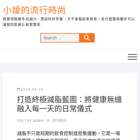
Skip
小婈的流行時尚
to
content
真覺得隨著年紀越大，更該好好保養，才不會看起來很老，有什麼醫美撇步可以
讓我的肌膚比較緊實呢
Search
…
2026-04-28
打造終極減脂藍圖：將健康無縫
融入每一天的日常儀式
POST BY
ADMIN
流行時尚
減脂不只是短期的飲食控制或密集運動，它是一場