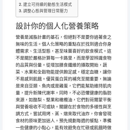
建立可持續的動態生活模式
調整心態與管理日常壓力
設計你的個人化營養策略
營養是減脂計畫的基石，但絕對不是要你過著食之
無味的生活。個人化策略的重點在於找到適合你身
體需求、生活型態，甚至味蕾喜好的飲食模式。這
不是關於嚴格計算每一卡路里，而是學習辨識食物
的品質與份量。從增加膳食纖維的攝取開始，蔬
菜、水果和全穀物能提供飽足感，穩定血糖，讓你
不易感到飢餓。優質蛋白質的補充至關重要，無論
是來自豆類、魚肉或是雞蛋，它們能幫助維持肌肉
量，提升新陳代謝率。同時，不必恐懼健康的脂肪
來源，如酪梨、堅果和橄欖油，它們對荷爾蒙平衡
與營養吸收不可或缺。關鍵在於食物的多樣性與烹
調方式，嘗試用烤、蒸、燉來取代油炸，你會發現
食材的原味更加迷人。預先規劃每週的餐點，準備
一些健康的小點心，能有效避免在忙碌或飢餓時做