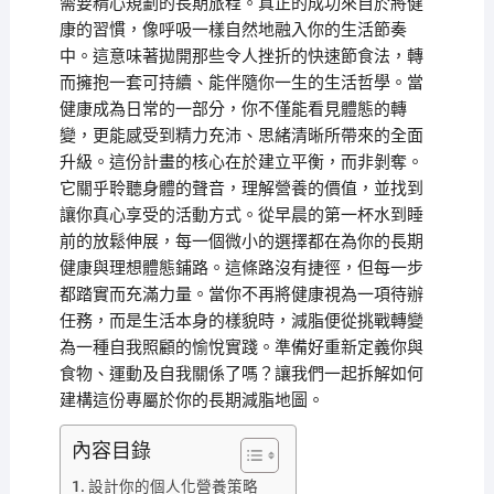
需要精心規劃的長期旅程。真正的成功來自於將健
康的習慣，像呼吸一樣自然地融入你的生活節奏
中。這意味著拋開那些令人挫折的快速節食法，轉
而擁抱一套可持續、能伴隨你一生的生活哲學。當
健康成為日常的一部分，你不僅能看見體態的轉
變，更能感受到精力充沛、思緒清晰所帶來的全面
升級。這份計畫的核心在於建立平衡，而非剝奪。
它關乎聆聽身體的聲音，理解營養的價值，並找到
讓你真心享受的活動方式。從早晨的第一杯水到睡
前的放鬆伸展，每一個微小的選擇都在為你的長期
健康與理想體態鋪路。這條路沒有捷徑，但每一步
都踏實而充滿力量。當你不再將健康視為一項待辦
任務，而是生活本身的樣貌時，減脂便從挑戰轉變
為一種自我照顧的愉悅實踐。準備好重新定義你與
食物、運動及自我關係了嗎？讓我們一起拆解如何
建構這份專屬於你的長期減脂地圖。
內容目錄
設計你的個人化營養策略