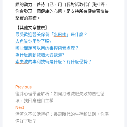
續的動力。善待自己，用自我對話取代自我批評，
你會發現一個健康的心態，是支持所有健康習慣最
堅實的基礎。
【其他文章推薦】
最受歡迎醫美保養「
水飛梭
」是什麼？
去角質
你用對了嗎?
哪些問題可以用
肉毒桿菌
素處理？
為什麼
肌動減脂
大受歡迎?
索夫波
的專利技術是什麼？有什麼優勢？
文
Previous
Previous
post:
復胖心理學全解析：如何打破減肥失敗的惡性循
章
環，找回身體自主權
導
Next
Next
覽
post:
活著久不如活得好：長壽時代的生存新法則，你準
備好了嗎？