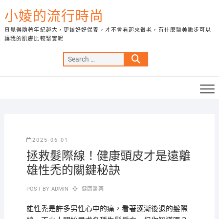
Skip
小婈的流行時尚
to
content
真覺得隨著年紀越大，更該好好保養，才不會看起來很老，有什麼醫美撇步可以
讓我的肌膚比較緊實呢
Search
…
2025-06-01
拯救髮際線！健康頭皮才是遠離
雄性禿的關鍵秘訣
POST BY
ADMIN
健康醫藥
雄性禿是許多男性心中的痛，看著逐漸後退的髮際