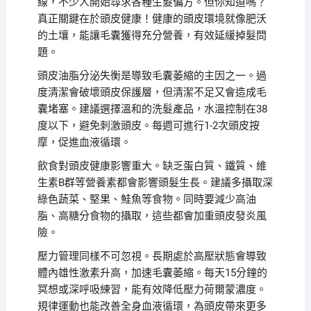
線，不少人開始尋求各種生髮偏方。但你知道嗎？
真正關鍵在於頭皮健康！健康的頭皮環境就像肥沃
的土壤，能讓毛囊獲得充分營養，有效延緩掉髮問
題。
頭皮油脂分泌失衡是導致毛囊萎縮的主因之一。過
度清潔會破壞頭皮保護層，但清潔不足又會造成毛
囊堵塞。建議選擇溫和的洗髮產品，水溫控制在38
度以下，避免刺激頭皮。每週可進行1-2次頭皮按
摩，促進血液循環。
飲食對頭皮健康影響重大。缺乏蛋白質、鐵質、維
生素B群等營養素都會影響頭髮生長。建議多攝取深
綠色蔬菜、堅果、鮭魚等食物。同時要減少高油
脂、高糖分食物的攝取，這些都會加重頭皮發炎風
險。
壓力管理同樣不可忽視。長期處於高壓狀態會導致
體內雄性激素升高，加速毛囊萎縮。每天15分鐘的
冥想或深呼吸練習，能有效降低壓力荷爾蒙濃度。
規律運動也能改善全身血液循環，為頭皮帶來更多