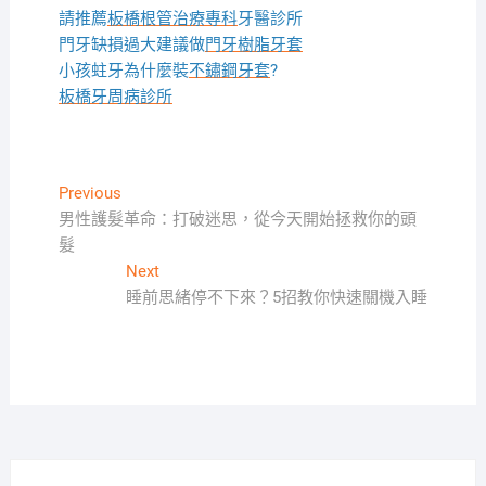
請推薦
板橋根管治療專科
牙醫診所
門牙缺損過大建議做
門牙樹脂牙套
小孩蛀牙為什麼裝
不鏽鋼牙套
?
板橋牙周病診所
文
Previous
Previous
post:
男性護髮革命：打破迷思，從今天開始拯救你的頭
章
髮
導
Next
Next
覽
post:
睡前思緒停不下來？5招教你快速關機入睡