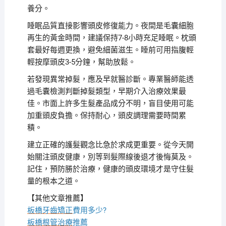
養分。
睡眠品質直接影響頭皮修復能力。夜間是毛囊細胞
再生的黃金時間，建議保持7-8小時充足睡眠。枕頭
套最好每週更換，避免細菌滋生。睡前可用指腹輕
輕按摩頭皮3-5分鐘，幫助放鬆。
若發現異常掉髮，應及早就醫診斷。專業醫師能透
過毛囊檢測判斷掉髮類型，早期介入治療效果最
佳。市面上許多生髮產品成分不明，盲目使用可能
加重頭皮負擔。保持耐心，頭皮調理需要時間累
積。
建立正確的護髮觀念比急於求成更重要。從今天開
始關注頭皮健康，別等到髮際線後退才後悔莫及。
記住，預防勝於治療，健康的頭皮環境才是守住髮
量的根本之道。
【其他文章推薦】
板橋牙齒矯正
費用多少?
板橋根管治療
推薦