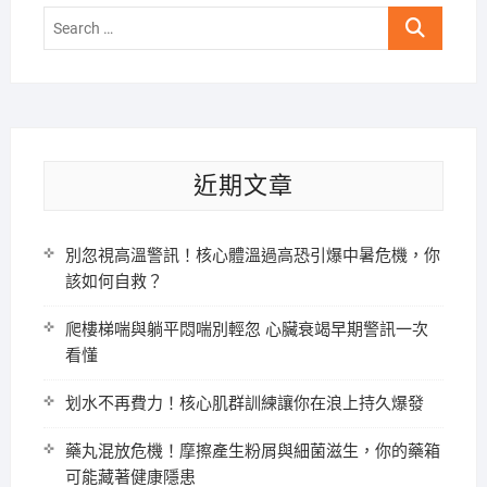
Search
…
近期文章
別忽視高溫警訊！核心體溫過高恐引爆中暑危機，你
該如何自救？
爬樓梯喘與躺平悶喘別輕忽 心臟衰竭早期警訊一次
看懂
划水不再費力！核心肌群訓練讓你在浪上持久爆發
藥丸混放危機！摩擦產生粉屑與細菌滋生，你的藥箱
可能藏著健康隱患