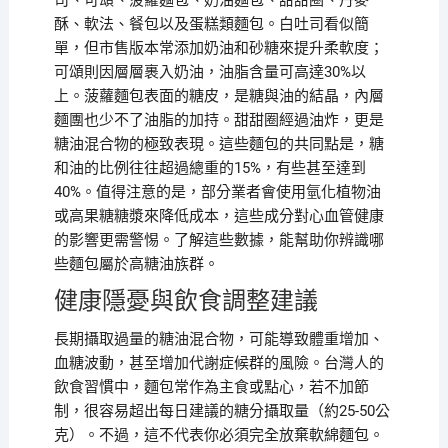
司、可頌、菠蘿麵包、奶油麵包、甜甜圈、丹麥
酥、軟法、餐包以及蛋糕類麵包。白吐司看似簡
單，但市售版本常添加奶油和砂糖來提升柔軟度；
可頌則因層層裹入奶油，油脂含量可高達30%以
上。菠蘿麵包表面的糖皮，是糖與油的結晶，內層
麵團也少不了油脂的加持。甜甜圈經過油炸，更是
糖油混合物的極致表現。這些麵包的共同點是，糖
和油的比例往往超過總重的15%，有些甚至達到
40%。值得注意的是，部分業者會使用氫化植物油
或高果糖糖漿來降低成本，這些成分對心血管健康
的影響更需警惕。了解這些數據，能幫助你辨識哪
些麵包屬於高糖油族群。
健康隱憂與飲食調整建議
長期攝取過量的糖油混合物，可能導致體重增加、
血糖波動，甚至增加代謝症候群的風險。台灣人的
飲食習慣中，麵包常作為主食或點心，若不加節
制，很容易超出每日建議的糖分攝取量（約25-50公
克）。不過，這不代表你必須完全放棄軟綿麵包。