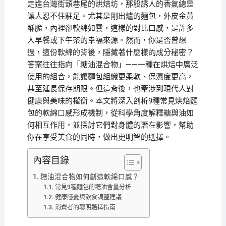
走進台灣街頭巷尾的烘焙坊，那股誘人的香氣總是
讓人忍不住駐足。尤其是剛出爐的麵包，外皮金黃
酥脆，內裡卻軟綿如雲，這樣的對比口感，是許多
人早餐或下午茶的幸福來源。然而，你是否曾想
過，這份軟綿的背後，隱藏著什麼樣的成分秘密？
答案往往指向「糖油混合物」——一種在烘焙中廣泛
使用的組合，能讓麵包組織更柔軟、保濕度更高，
甚至延長保存期限。但這背後，也牽涉到現代人對
健康與美味的權衡。本文將深入剖析9種常見烘焙麵
包的軟綿口感形成機制，從科學角度解釋糖與油如
何相互作用，並探討它們對身體的潛在影響，幫助
你在享受美食的同時，做出更明智的選擇。
內容目錄
糖油混合物如何創造軟綿口感？
常見9種麵包的糖油含量分析
健康隱憂與飲食調整建議
消費者的聰明選擇指南