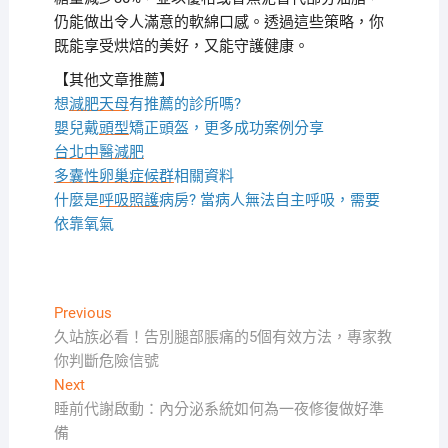
仍能做出令人滿意的軟綿口感。透過這些策略，你
既能享受烘焙的美好，又能守護健康。
【其他文章推薦】
想
減肥天母
有推薦的診所嗎?
嬰兒戴
頭型
矯正頭盔，更多成功案例分享
台北中醫減肥
多囊性卵巢症候群
相關資料
什麼是
呼吸照護
病房? 當病人無法自主呼吸，需要
依靠氧氣
文
Previous
Previous
post:
久站族必看！告別腿部脹痛的5個有效方法，專家教
章
你判斷危險信號
導
Next
Next
覽
post:
睡前代謝啟動：內分泌系統如何為一夜修復做好準
備