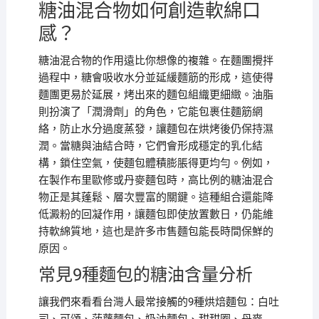
糖油混合物如何創造軟綿口
感？
糖油混合物的作用遠比你想像的複雜。在麵團攪拌
過程中，糖會吸收水分並延緩麵筋的形成，這使得
麵團更易於延展，烤出來的麵包組織更細緻。油脂
則扮演了「潤滑劑」的角色，它能包裹住麵筋網
絡，防止水分過度蒸發，讓麵包在烘烤後仍保持濕
潤。當糖與油結合時，它們會形成穩定的乳化結
構，鎖住空氣，使麵包體積膨脹得更均勻。例如，
在製作布里歐修或丹麥麵包時，高比例的糖油混合
物正是其蓬鬆、層次豐富的關鍵。這種組合還能降
低澱粉的回凝作用，讓麵包即使放置數日，仍能維
持軟綿質地，這也是許多市售麵包能長時間保鮮的
原因。
常見9種麵包的糖油含量分析
讓我們來看看台灣人最常接觸的9種烘焙麵包：白吐