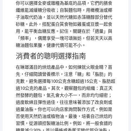
你可以選擇全麥或雜糧為基底的品項，它們的膳食
纖維能減緩糖分吸收；自製麵包時，用橄欖油或椰
子油取代奶油，並以天然代糖如赤藻糖醇部分替代
砂糖。此外，搭配蛋白質食物如雞蛋或豆漿一起食
用，能平衡血糖反應。記住，關鍵在於「適量」與
「頻率」，偶爾享受一塊可頌無妨，但若天天以高
糖油麵包果腹，健康代價可能不小。
消費者的聰明選擇指南
在琳瑯滿目的烘焙產品中，如何練就火眼金睛？首
先，仔細閱讀營養標示，注意「糖」和「脂肪」的
克數，避免選擇每100公克含糖超過15公克、脂肪超
過10公克的產品。其次，觀察麵包的組織：真正天
然發酵的麵包，氣孔會大小不一，而非均勻細密；
過度軟綿且彈性過佳，往往意味著添加了改良劑或
過量油脂。你也可以向店家詢問製作方式，例如是
否使用天然奶油或植物油。最後，培養自己烘焙的
習慣，從源頭控製糖油比例。例如，將一般食譜的
糖量減少30%，並以優格或香蕉泥替代部分油脂，