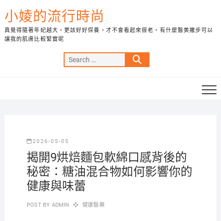
Skip
小婈的流行時尚
to
content
真覺得隨著年紀越大，更該好好保養，才不會看起來很老，有什麼醫美撇步可以
讓我的肌膚比較緊實呢
Search
…
2026-05-05
揭開9烘焙麵包軟綿口感背後的
秘密：糖油混合物如何影響你的
健康與味蕾
POST BY
ADMIN
健康醫藥