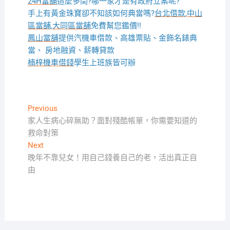
24H當舖
這麼多間?哪一家才是有政府立案呢?
手上有黃金珠寶卻不知該如何典當嗎?
台北借款
,
中山
區當舖
,
大同區當舖
免費幫您鑑價!!
鳳山當舖
提供汽機車借款、高雄票貼、金飾名錶典
當、 房地融資、薪轉貸款
楠梓機車借錢
學生上班族皆可辦
文
Previous
Previous
post:
家人生病心碎無助？面對殘酷帳單，你需要知道的
章
救命對策
導
Next
Next
覽
post:
晚年不靠兒女！用自己錢養自己的老，活出真正自
由