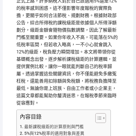
正式上路，許多納稅人對於自己該適用5%還是12%
的稅率感到困惑。這不僅影響年度報稅的實際負
擔，更關乎如何合法節稅、規劃財務。根據財政部
公告，綜合所得稅的課稅級距是依據個人所得淨額
劃分，級距金額會隨物價指數調整，因此了解最新
門檻至關重要。如果你年收入不高，可能落在5%的
低稅率區間，但若收入略高，一不小心就會跳入
12%的級距，稅負壓力瞬間增加。本文將帶領你從
基礎概念出發，逐步解析課稅級距的計算邏輯，並
提供實例比較，讓你一眼就能判斷自己的稅率歸
屬。透過掌握這些關鍵資訊，你不僅能避免多繳冤
枉稅，還能善用扣除額與免稅額，將稅務負擔降至
最低。無論你是上班族、自由工作者或小企業主，
這篇文章都能幫助你釐清迷思，在報稅季節來臨時
從容應對。
內容目錄
最新課稅級距的計算原則與門檻
5%與12%稅率的適用對象與差異