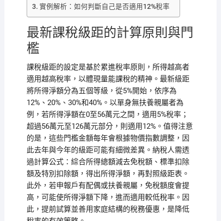
實例解析：如何判斷自己是否適用12%稅率
最新課稅級距的計算原則與門
檻
課稅級距的設定是基於累進稅率原則，所得越高者
適用越高稅率，以體現量能課稅的精神。最新級距
將所得淨額分為五個等級，從5%開始，依序為
12%、20%、30%和40%。以單身無扶養親屬者為
例，若所得淨額在0至56萬元之間，適用5%稅率；
超過56萬元至126萬元部分，則適用12%。值得注意
的是，這些門檻金額每年會根據物價指數調整，因
此去年與今年的級距可能有細微差異。納稅人需透
過計算公式：綜合所得總額減去免稅額、標準扣除
額及特別扣除額，得出所得淨額，再對照級距表。
此外，若申報戶有配偶或扶養親屬，免稅額度會提
高，可能使所得淨額下降，進而適用較低稅率。因
此，提前試算並善用家庭結構的稅務優惠，是降低