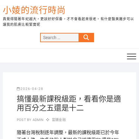
Skip
小婈的流行時尚
to
content
真覺得隨著年紀越大，更該好好保養，才不會看起來很老，有什麼醫美撇步可以
讓我的肌膚比較緊實呢
Search
…
2026-04-28
搞懂最新課稅級距，看看你是適
用百分之五還是十二
POST BY
ADMIN
當鋪金融
隨著台灣稅制逐年調整，最新的課稅級距已於今年