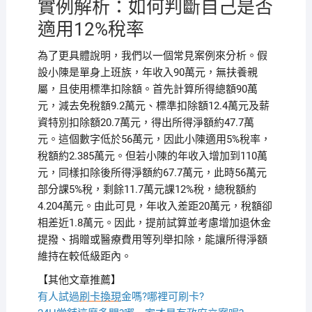
實例解析：如何判斷自己是否
適用12%稅率
為了更具體說明，我們以一個常見案例來分析。假
設小陳是單身上班族，年收入90萬元，無扶養親
屬，且使用標準扣除額。首先計算所得總額90萬
元，減去免稅額9.2萬元、標準扣除額12.4萬元及薪
資特別扣除額20.7萬元，得出所得淨額約47.7萬
元。這個數字低於56萬元，因此小陳適用5%稅率，
稅額約2.385萬元。但若小陳的年收入增加到110萬
元，同樣扣除後所得淨額約67.7萬元，此時56萬元
部分課5%稅，剩餘11.7萬元課12%稅，總稅額約
4.204萬元。由此可見，年收入差距20萬元，稅額卻
相差近1.8萬元。因此，提前試算並考慮增加退休金
提撥、捐贈或醫療費用等列舉扣除，能讓所得淨額
維持在較低級距內。
【其他文章推薦】
有人試過
刷卡換現
金嗎?哪裡可刷卡?