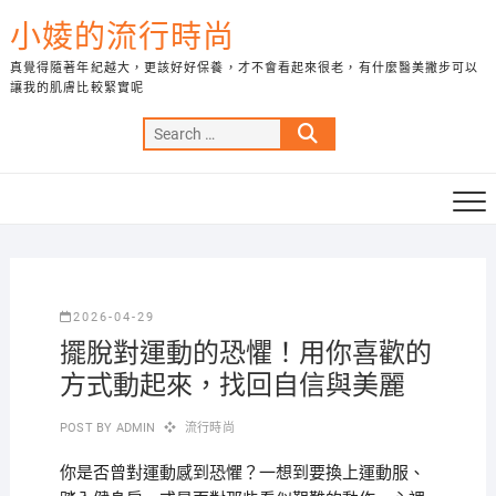
Skip
小婈的流行時尚
to
content
真覺得隨著年紀越大，更該好好保養，才不會看起來很老，有什麼醫美撇步可以
讓我的肌膚比較緊實呢
Search
…
2026-04-29
擺脫對運動的恐懼！用你喜歡的
方式動起來，找回自信與美麗
POST BY
ADMIN
流行時尚
你是否曾對運動感到恐懼？一想到要換上運動服、