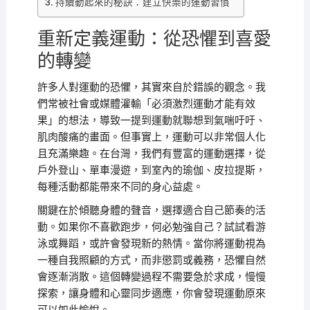
持續動起來的秘訣：建立快樂的運動習慣
重新定義運動：從恐懼到喜愛
的轉變
許多人對運動的恐懼，其實來自於錯誤的觀念。我
們常被社會或媒體灌輸「必須激烈運動才能有效
果」的想法，導致一提到運動就聯想到氣喘吁吁、
肌肉酸痛的畫面。但事實上，運動可以非常個人化
且充滿樂趣。在台灣，我們有豐富的運動選擇，從
戶外登山、單車漫遊，到室內的瑜伽、皮拉提斯，
每種活動都能帶來不同的身心益處。
關鍵在於傾聽身體的聲音，選擇適合自己節奏的活
動。如果你不喜歡跑步，何必勉強自己？試試看游
泳或舞蹈，或許會發現新的熱情。當你將運動視為
一種自我照顧的方式，而非懲罰或義務，恐懼自然
會逐漸消散。這個轉變過程不需要急於求成，慢慢
探索，讓身體和心靈同步適應，你會發現運動原來