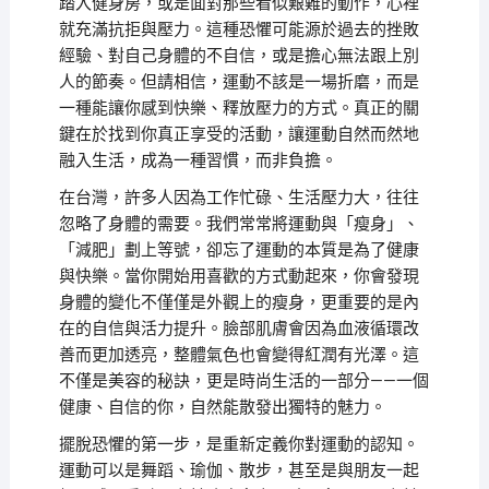
踏入健身房，或是面對那些看似艱難的動作，心裡
就充滿抗拒與壓力。這種恐懼可能源於過去的挫敗
經驗、對自己身體的不自信，或是擔心無法跟上別
人的節奏。但請相信，運動不該是一場折磨，而是
一種能讓你感到快樂、釋放壓力的方式。真正的關
鍵在於找到你真正享受的活動，讓運動自然而然地
融入生活，成為一種習慣，而非負擔。
在台灣，許多人因為工作忙碌、生活壓力大，往往
忽略了身體的需要。我們常常將運動與「瘦身」、
「減肥」劃上等號，卻忘了運動的本質是為了健康
與快樂。當你開始用喜歡的方式動起來，你會發現
身體的變化不僅僅是外觀上的瘦身，更重要的是內
在的自信與活力提升。臉部肌膚會因為血液循環改
善而更加透亮，整體氣色也會變得紅潤有光澤。這
不僅是美容的秘訣，更是時尚生活的一部分——一個
健康、自信的你，自然能散發出獨特的魅力。
擺脫恐懼的第一步，是重新定義你對運動的認知。
運動可以是舞蹈、瑜伽、散步，甚至是與朋友一起