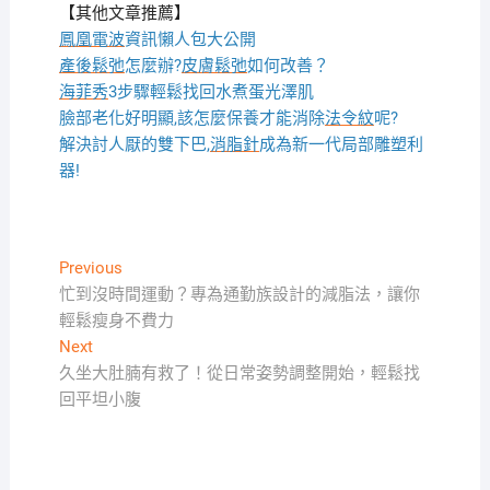
【其他文章推薦】
鳳凰電波
資訊懶人包大公開
產後鬆弛
怎麼辦?
皮膚鬆弛
如何改善？
海菲秀
3步驟輕鬆找回水煮蛋光澤肌
臉部老化好明顯,該怎麼保養才能消除
法令紋
呢?
解決討人厭的雙下巴,
消脂針
成為新一代局部雕塑利
器!
文
Previous
Previous
post:
忙到沒時間運動？專為通勤族設計的減脂法，讓你
章
輕鬆瘦身不費力
導
Next
Next
覽
post:
久坐大肚腩有救了！從日常姿勢調整開始，輕鬆找
回平坦小腹