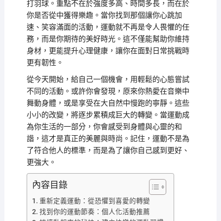
打羽球。重點不在於強度多高、時間多長，而在於
你是否從中獲得樂趣。當你找到那個讓你心跳加
速、笑容滿面的活動，運動就不再是令人畏懼的任
務，而是你期待的美好時光。這不僅能幫助你維持
身材，更能提升心理健康，讓你在面對日常挑戰時
更有韌性。
從今天開始，給自己一個機會，用輕鬆的心態嘗試
不同的活動。或許你會發現，原來你熱愛在音樂中
舞動身體，或是享受在大自然中慢跑的寧靜。這些
小小的改變，將逐步累積成巨大的轉變。當運動成
為你生活的一部分，你會感受到身體與心靈的和
諧，這才是真正的美麗與時尚。記住，運動不是為
了符合他人的標準，而是為了讓你自己感到更好、
更強大。
內容目錄
重新定義運動：從恐懼到喜愛的轉變
找到你的運動節奏：個人化活動推薦