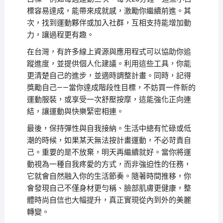
標容易達成，能帶來成就感，激勵你繼續前進。其
次，找到運動夥伴或加入社群，互相支持能增加動
力，讓過程更有趣。
在台灣，有許多線上資源與應用程式可以協助你追
蹤進度，並提供個人化建議。利用這些工具，你能
更清楚自己的進步，並適時調整計畫。同時，記得
獎勵自己——當你達成階段性目標，不妨買一件新的
運動服裝，或享受一次舒壓按摩，這能強化正向連
結，讓運動與快樂緊密相連。
最後，保持彈性與自我接納。生活中總有忙碌或低
潮的時候，如果某天無法按計畫運動，不必苛責自
己。重要的是不放棄，明天再繼續就好。當你將運
動視為一種自我疼愛的方式，而非強迫性的任務，
它就會自然融入你的生活節奏。隨著時間推移，你
會發現自己不僅身材更勻稱、臉部肌膚更健康，整
體時尚自信也大幅提升，真正實現從內到外的美麗
轉變。