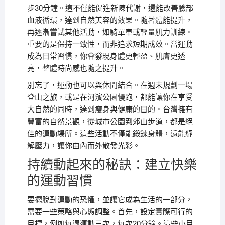
步30分鐘。這不僅能促進新陳代謝，還能改善臉部
血液循環，達到自然美容的效果。隨著體能提升，
再逐漸嘗試其他活動，如騎單車或輕量肌力訓練。
重要的是保持一致性，而非追求短期成效。當運動
成為日常習慣，你會發現身體更輕盈、肌膚更透
亮，整體時尚感也隨之提升。
別忘了，運動也可以與休閒結合。在週末規劃一場
登山之旅，或是在河濱公園慢跑，都能讓你在享受
大自然的同時，達到瘦身與健康的目的。台灣擁有
豐富的自然景觀，從城市公園到郊山步道，都是絕
佳的運動場所。這些活動不僅能鍛鍊身體，還能紓
解壓力，讓你由內而外散發光彩。
持續動起來的秘訣：建立快樂
的運動習慣
要擺脫對運動的恐懼，並讓它成為生活的一部分，
需要一些策略與心態調整。首先，設定實際可行的
目標，例如每週運動三次，每次20分鐘。這些小目