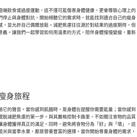
極端飲食或過度運動，這不僅可能傷害身體健康，更會導致心理上的
們停止與身體對抗，開始傾聽它的需求時，就能找到適合自己的瘦身
感，並允許自己偶爾放鬆。減肥焦慮往往源於對結果的過度期待，但
意義。讓我們一起學習如何用溫柔的方式，陪伴身體慢慢變瘦，重新
瘦身旅程
略它的聲音。當你感到飢餓時，是身體在提醒你需要能量；當你感到
擺脫減肥焦慮的第一步。與其嚴格控制卡路里，不如關注食物的品質
讓身體獲得真正的滿足。同時，避免將食物分為「好」與「壞」，這
糙米與當季水果，都是營養豐富的選擇。當你開始尊重身體的需求，