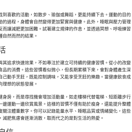
找到喜歡的活動，如散步、瑜伽或舞蹈，更能持續下去。運動的目的
動的過程，身體會自然變得更加緊實與健康。此外，睡眠與壓力管理
反而讓減肥更加困難。試著建立規律的作息，並透過冥想、呼吸練習
種自然而然的結果。
活
與其追求快速效果，不如專注於建立可持續的健康習慣。從小的改變
食品的消費。這些習慣看似微小，但長期累積下來，會對身體產生深
自己動手烹飪，既能控制調味，又能享受烹飪的樂趣。當健康飲食成
向理想的狀態發展。
健身房，而是尋找機會增加活動量，如走樓梯代替電梯、短距離步行
一邊運動一邊欣賞風景。這樣的習慣不僅有助於瘦身，還能提升整體
度關注體重數字。你可以記錄能量水平、睡眠品質或情緒變化，這些
，減肥焦慮會逐漸消散，取而代之的是對生活的熱愛。