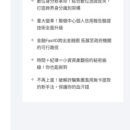
數位身分新革命！結合數位憑證皮夾，
打造跨界身分識別架構
重大變革！聯徵中心個人信用報告驗證
技術全面升級
金融FastID跨出金融圈 拓展至政府機關
的可行路徑
時間＋紀律＝小資資產翻倍的秘密曲
線！你也能辦到
不再上當！破解詐騙集團濫用無卡提款
的新手法，保護你的血汗錢