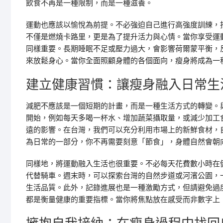
飲食不再是一種限制，而是一種滋養。
運動也應該以愉悅為前提。不必強迫自己進行高強度訓練，
不僅是燃燒卡路里，更是為了提升活力與心情。當你享受運
同樣重要。長期睡眠不足或壓力過大，會影響荷爾蒙平衡，
來放鬆身心。當你全面照顧身體的各個面向，瘦身將成為一
建立健康習慣：讓瘦身融入日常生
減肥不應該是一個短期的計畫，而是一種生活方式的轉變。
開始，例如每天多喝一杯水、增加蔬菜攝取量，或減少加工
遠的影響。在台灣，我們可以充分利用市場上的新鮮食材，
為日常的一部分，你不再需要刻意「節食」，身體自然會朝
同樣地，將運動融入生活也很重要。不必每天花費數小時在
代替騎車。週末時，可以探索台灣的自然步道或河濱公園，
生活品質。此外，記錄進展也是一種激勵方式，但請避免過
都是衡量健康的重要指標。當你將焦點放在感受而非數字上