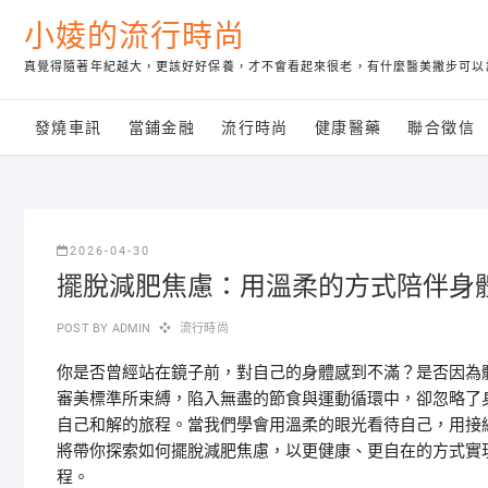
Skip
小婈的流行時尚
to
content
真覺得隨著年紀越大，更該好好保養，才不會看起來很老，有什麼醫美撇步可以
發燒車訊
當鋪金融
流行時尚
健康醫藥
聯合徵信
2026-04-30
擺脫減肥焦慮：用溫柔的方式陪伴身
POST BY
ADMIN
流行時尚
你是否曾經站在鏡子前，對自己的身體感到不滿？是否因為
審美標準所束縛，陷入無盡的節食與運動循環中，卻忽略了
自己和解的旅程。當我們學會用溫柔的眼光看待自己，用接
將帶你探索如何擺脫減肥焦慮，以更健康、更自在的方式實
程。