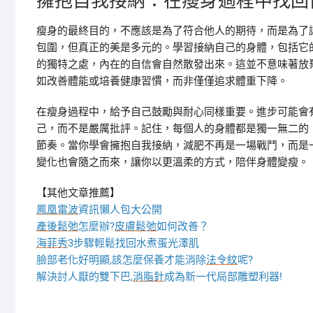
擁抱自我接納：在瘦身過程中找回
瘦身的最終目的，不應該是為了符合他人的期待，而是為了
包圍，但真正的美是多元的。學習接納自己的身體，包括它
的獨特之處，內在的自信會自然散發出來。這並不意味著放
如改善體能或培養健康習慣，而非僅僅追求體重下降。
在瘦身過程中，給予自己鼓勵與耐心同樣重要。進步可能會
己，而不是嚴厲批評。記住，每個人的身體都是獨一無二的
節奏。當你學會擁抱自我接納，減肥不再是一場戰鬥，而是
變化也會隨之而來，讓你以更溫柔的方式，陪伴身體變瘦。
【其他文章推薦】
鳳凰電波
資訊懶人包大公開
產後鬆弛
怎麼辦?
皮膚鬆弛
如何改善？
海菲秀
3步驟輕鬆找回水煮蛋光澤肌
臉部老化好明顯,該怎麼保養才能消除
法令紋
呢?
解決討人厭的雙下巴,
消脂針
成為新一代局部雕塑利器!