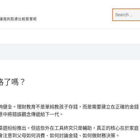
讓我的肌膚比較緊實呢
格了嗎？
夠健全。理財教育不是單純教孩子存錢，而是需要建立在正確的金錢
意中將錯誤觀念傳遞給下一代。
桌遊紛紛推出。但這些外在工具終究只是輔助，真正的核心在於家庭
會注意到父母如何消費、如何討論金錢、如何做財務決策。