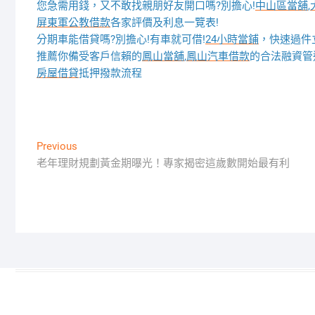
您急需用錢，又不敢找親朋好友開口嗎?別擔心!
中山區當舖
,
屏東軍公教借款
各家評價及利息一覽表!
分期車能借貸嗎?別擔心!有車就可借!
24小時當鋪
，快速過件
推薦你備受客戶信賴的
鳳山當舖
,
鳳山汽車借款
的合法融資管
房屋借貸
抵押撥款流程
文
Previous
Previous
post:
老年理財規劃黃金期曝光！專家揭密這歲數開始最有利
章
導
覽