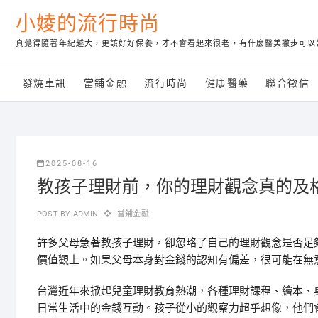
Skip
小婈的流行時尚
to
content
真覺得隨著年紀越大，更該好好保養，才不會看起來很老，有什麼醫美撇步可以
發燒車訊
當鋪金融
流行時尚
健康醫藥
聯合徵信
2025-08-16
教孩子理財前，你的理財觀念真的及
POST BY
ADMIN
當鋪金融
許多父母急著教孩子理財，卻忽略了自己的理財觀念是否足
價值觀上。如果父母本身對金錢的認知有偏差，很可能在無
台灣近年來掀起兒童理財教育熱潮，各種理財課程、繪本、
日常生活中的金錢互動。孩子從小的觀察力超乎想像，他們