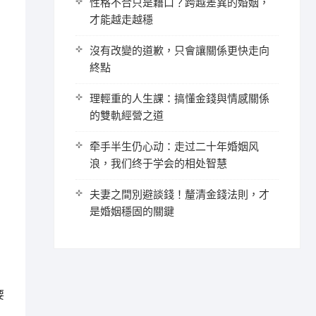
性格不合只是藉口？跨越差異的婚姻，
才能越走越穩
沒有改變的道歉，只會讓關係更快走向
終點
理輕重的人生課：搞懂金錢與情感關係
的雙軌經營之道
牵手半生仍心动：走过二十年婚姻风
浪，我们终于学会的相处智慧
夫妻之間別避談錢！釐清金錢法則，才
是婚姻穩固的關鍵
要