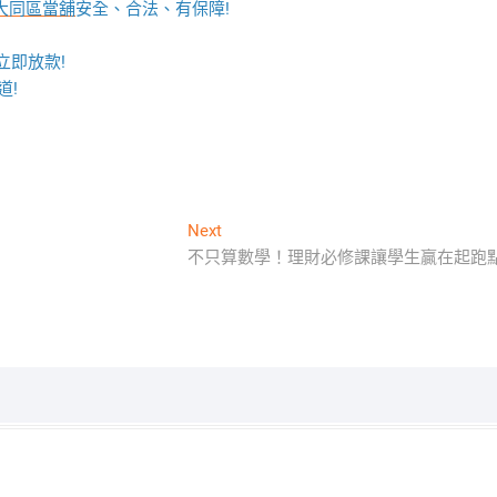
大同區當舖
安全、合法、有保障!
立即放款!
道!
Next
Next
post:
不只算數學！理財必修課讓學生贏在起跑