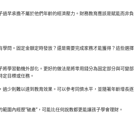
子過早承擔不屬於他們年齡的經濟壓力。財務教育應該是賦能而非負
有學問。固定金額定時發放？還是需要完成家務才能獲得？這些選擇
子將學習動機外部化。更好的做法是將零用錢分為固定部分與可變部
特定目標或任務。
，過少則難以達到教育效果。可以參考同儕水平，並隨著年齡增長逐
範圍內經歷”破產”，可能比任何說教都更能讓孩子學會理財。