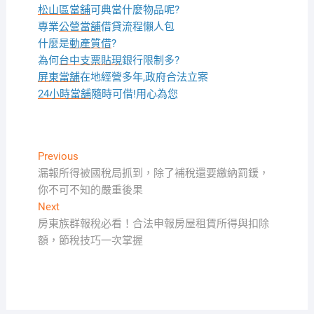
松山區當舖
可典當什麼物品呢?
專業
公營當舖
借貸流程懶人包
什麼是
動產質借
?
為何
台中支票貼現
銀行限制多?
屏東當舖
在地經營多年,政府合法立案
24小時當舖
隨時可借!用心為您
文
Previous
Previous
post:
漏報所得被國稅局抓到，除了補稅還要繳納罰鍰，
章
你不可不知的嚴重後果
導
Next
Next
覽
post:
房東族群報稅必看！合法申報房屋租賃所得與扣除
額，節稅技巧一次掌握