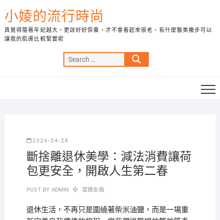
Skip
小婈的流行時尚
to
content
真覺得隨著年紀越大，更該好好保養，才不會看起來很老，有什麼醫美撇步可以
讓我的肌膚比較緊實呢
Search
…
2026-04-28
斷捨離退休美學：減法消費讓荷
包更安全，開啟人生第二春
POST BY
ADMIN
當鋪金融
退休生活，不再只是圍繞著柴米油鹽，而是一場重