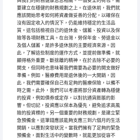
與我們的財務健康息息相關。一個安全的荷包，需
要建立在穩健的財務規劃之上。在退休前，我們就
應該開始思考如何將資產做妥善的分配，以確保在
沒有固定收入的情況下，仍能維持穩定的生活品
質。這包括檢視自己的退休金、儲蓄、投資以及保
險等各項財務工具。在台灣，勞保年金、勞退金以
及個人儲蓄，是許多退休族的主要經濟來源。因
此，了解這些制度的運作方式，並提前做準備，就
顯得格外重要。斷捨離的精神，在於去除不必要的
開支，但同時也意味著我們需要為必要的開支做好
準備。例如，醫療費用是退休後的一大開銷，因
此，我們需要確保自己有足夠的醫療保險，以備不
時之需。此外，我們可以考慮將部分資產轉為穩健
的投資，例如債券或定存，以對抗通貨膨脹的影
響。但切記，投資應以保本為優先，避免追求高風
險的投資標的。另一個重要的財務規劃，是建立緊
急預備金。這筆錢應該能夠支應三到六個月的生活
開銷，以應對突發狀況。當我們擁有了足夠的緊急
預備金，面對生活中的變數時，就能更加從容不