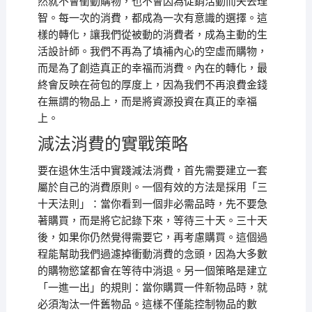
然就不會衝動購物，也不會因為促銷活動而失去理
智。每一次的消費，都成為一次有意識的選擇。這
樣的轉化，讓我們從被動的消費者，成為主動的生
活設計師。我們不再為了填補內心的空虛而購物，
而是為了創造真正的幸福而消費。內在的轉化，最
終會反映在荷包的厚度上，因為我們不再浪費金錢
在無謂的物品上，而是將資源投資在真正的幸福
上。
減法消費的實戰策略
要在退休生活中實踐減法消費，首先需要建立一套
屬於自己的消費原則。一個有效的方法是採用「三
十天法則」：當你看到一個非必需品時，先不要急
著購買，而是將它記錄下來，等待三十天。三十天
後，如果你仍然覺得需要它，再考慮購買。這個過
程能幫助我們過濾掉衝動消費的念頭，因為大多數
的購物慾望都會在等待中消退。另一個策略是建立
「一進一出」的規則：當你購買一件新物品時，就
必須淘汰一件舊物品。這樣不僅能控制物品的數