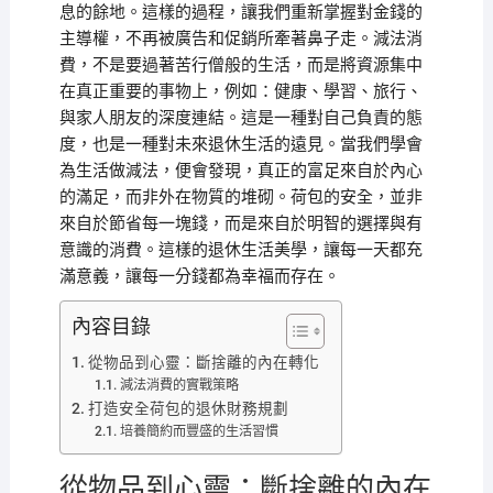
息的餘地。這樣的過程，讓我們重新掌握對金錢的
主導權，不再被廣告和促銷所牽著鼻子走。減法消
費，不是要過著苦行僧般的生活，而是將資源集中
在真正重要的事物上，例如：健康、學習、旅行、
與家人朋友的深度連結。這是一種對自己負責的態
度，也是一種對未來退休生活的遠見。當我們學會
為生活做減法，便會發現，真正的富足來自於內心
的滿足，而非外在物質的堆砌。荷包的安全，並非
來自於節省每一塊錢，而是來自於明智的選擇與有
意識的消費。這樣的退休生活美學，讓每一天都充
滿意義，讓每一分錢都為幸福而存在。
內容目錄
從物品到心靈：斷捨離的內在轉化
減法消費的實戰策略
打造安全荷包的退休財務規劃
培養簡約而豐盛的生活習慣
從物品到心靈：斷捨離的內在