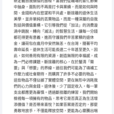
新定義自我價值的旅程。當我們從職場的繁忙節奏
中抽身，面對的不再是打卡與業績，而是如何與時
間、金錢和內在慾望和平共處。斷捨離的退休生活
美學，並非單純的丟棄物品，而是一種深層的自我
對話與價值重構。它引導我們從「加法」的消費漩
渦中跳脫，轉向「減法」的智慧生活，讓每一分錢
都花得更有意義，進而守護我們辛苦累積的退休
金，讓荷包在歲月中安然無恙。在台灣，隨著平均
壽命延長，退休生活可能長達二十年甚至更久，因
此，如何善用有限的資源，創造無限的幸福感，成
為一門必修課題。斷捨離的核心，在於釐清「需
要」與「想要」的界線。過往我們可能為了填補工
作壓力或社會期待，而購買了許多不必要的物品，
這些物品不僅佔據了實體空間，更在無形中消耗我
們的心力與金錢。退休後，少了固定收入，每一筆
支出都應更為審慎。透過斷捨離的練習，我們開始
檢視每一項擁有的物品，思考它是否真正為生活增
添價值？是否帶來喜悅？如果答案是否定的，那麼
勇敢地放手，不僅能釋放空間，更能為心靈騰出喘